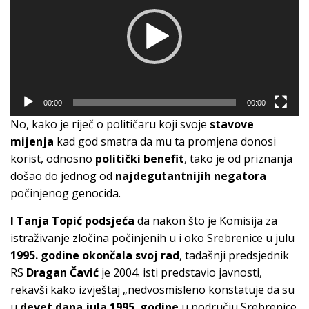
00:00
00:00
No, kako je riječ o političaru koji svoje
stavove
mijenja
kad god smatra da mu ta promjena donosi
korist, odnosno
politički benefit
, tako je od priznanja
došao do jednog od
najdegutantnijih negatora
počinjenog genocida.
I Tanja Topić podsjeća
da nakon što je Komisija za
istraživanje zločina počinjenih u i oko Srebrenice u julu
1995. godine okončala svoj rad
, tadašnji predsjednik
RS
Dragan Čavić
je 2004. isti predstavio javnosti,
rekavši kako izvještaj „nedvosmisleno konstatuje da su
u
devet dana jula 1995. godine
u području Srebrenice