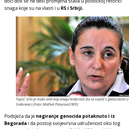
doći dok se ne desi promjena stava u političkoj retorici
snaga koje su na vlasti i u
RS i Srbiji.
Topić: Vrlo je malo onih koji imaju hrabrosti da se suoče s genocidom u
Srebrenici (Foto: Midhat Poturović/RFE)
Podsjeća da je
negiranje genocida potaknuto i iz
Begorada
i da postoji svojevrsna udruženost oko tog