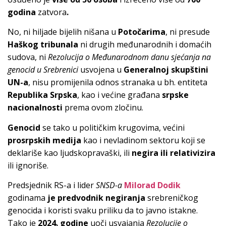
godina
zatvora
.
No, ni hiljade bijelih nišana u
Potočarima
, ni presude
Haškog tribunala
ni drugih međunarodnih i domaćih
sudova, ni
Rezolucija o Međunarodnom danu sjećanja na
genocid u Srebrenici
usvojena u
Generalnoj skupštini
UN-a
, nisu promijenila odnos stranaka u bh. entiteta
Republika Srpska
, kao i većine građana
srpske
nacionalnosti
prema ovom zločinu.
Genocid
se tako u političkim krugovima, većini
prosrpskih medija
kao i nevladinom sektoru koji se
deklariše kao ljudskopravaški, ili
negira ili relativizira
ili ignoriše.
Predsjednik RS-a i lider
SNSD-a
Milorad Dodik
godinama
je predvodnik negiranja
srebreničkog
genocida i koristi svaku priliku da to javno istakne.
Tako je
2024. godine
uoči usvajanja
Rezolucije o