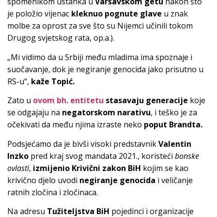
spomenikom ustanka u
Varšavskom getu
nakon što
je položio vijenac
kleknuo pognute glave
u znak
molbe za oprost za sve što su Nijemci učinili tokom
Drugog svjetskog rata, op.a.).
„Mi vidimo da u Srbiji među mladima ima spoznaje i
suočavanje, dok je negiranje genocida jako prisutno u
RS-u“,
kaže Topić.
Zato u
ovom bh. entitetu
stasavaju generacije
koje
se odgajaju na
negatorskom narativu
, i teško je za
očekivati da među njima izraste neko
poput Brandta.
Podsjećamo da je bivši visoki predstavnik
Valentin
Inzko
pred kraj svog mandata 2021., koristeći
bonske
ovlasti
,
izmijenio Krivični zakon BiH
kojim se kao
krivično djelo uvodi
negiranje genocida
i veličanje
ratnih zločina i zločinaca.
Na adresu
Tužiteljstva BiH
pojedinci i organizacije