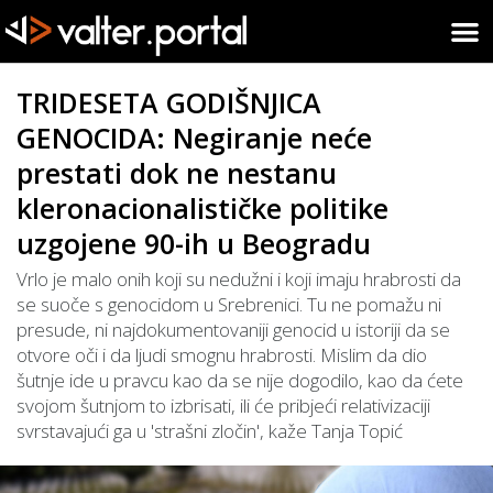
TRIDESETA GODIŠNJICA
GENOCIDA: Negiranje neće
prestati dok ne nestanu
kleronacionalističke politike
uzgojene 90-ih u Beogradu
Vrlo je malo onih koji su nedužni i koji imaju hrabrosti da
se suoče s genocidom u Srebrenici. Tu ne pomažu ni
presude, ni najdokumentovaniji genocid u istoriji da se
otvore oči i da ljudi smognu hrabrosti. Mislim da dio
šutnje ide u pravcu kao da se nije dogodilo, kao da ćete
svojom šutnjom to izbrisati, ili će pribjeći relativizaciji
svrstavajući ga u 'strašni zločin', kaže Tanja Topić