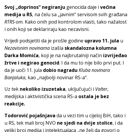
Svoj „doprinos“ negiranju
genocida daje i
većina
medija u RS
, na čelu sa „javnim“ servisom svih građana
RTRS-om
. Kako onih pod kontrolom vlasti, tako nažalost
i onih koji se deklariraju kao nezavisni.
Vrijedi podsjetiti da je prošle godine
upravo 11. jula
u
Nezavisnim novinama
izašla
skandalozna kolumna
Darka Momića
, koji je na najbrutalniji način
izvrijeđao
žrtve i negirao genocid
. I da mu to nije bilo prvi put. I
da je uoči 11. jula
dobio nagradu
Kluba novinara
Banjaluka
, kao „najbolji novinar RS-a“.
Uz tek
nekoliko izuzetaka
, uključujući i
Valter
,
medijska i aktivistička scena RS-a
ostala je bez
reakcije.
Todorović pojašnjava
da u vezi tim u cijeloj BiH, tako i
u RS, tek mali broj NVO
ne sjedi na dvije stolice
, i da
veliki broj medija i intelektualaca „ne želi da govori o