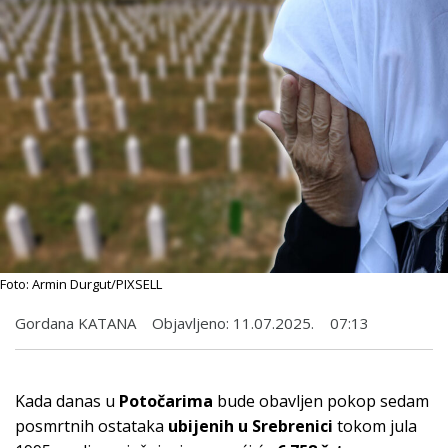
Foto: Armin Durgut/PIXSELL
Gordana KATANA
Objavljeno:
11.07.2025.
07:13
Kada danas u
Potočarima
bude obavljen pokop sedam
posmrtnih ostataka
ubijenih u Srebrenici
tokom jula