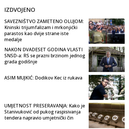
IZDVOJENO
SAVEZNIŠTVO ZAMETENO OLUJOM:
Kninski trijumfalizam i mrkonjićki
parastos kao dvije strane iste
medalje
NAKON DVADESET GODINA VLASTI
SNSD-a: RS se prazni brzinom jednog
grada godišnje
ASIM MUJKIĆ: Dodikov Kec iz rukava
UMJETNOST PRESERAVANJA: Kako je
Stanivuković od pukog raspisivanja
tendera napravio umjetnički čin