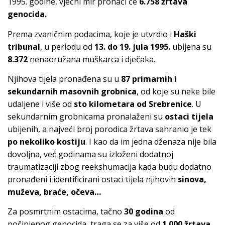
1995. godine, vječni mir pronaći će
6.758 žrtava
genocida.
Prema zvaničnim podacima, koje je utvrdio i
Haški
tribunal
, u periodu od
13. do 19. jula 1995.
ubijena su
8.372
nenaoružana muškarca i dječaka.
Njihova tijela pronađena su u
87 primarnih i
sekundarnih masovnih grobnica
, od koje su neke bile
udaljene i više od
sto kilometara od Srebrenice
. U
sekundarnim grobnicama pronalaženi su
ostaci tijela
ubijenih, a najveći broj porodica žrtava sahranio je tek
po nekoliko kostiju
. I kao da im jedna dženaza nije bila
dovoljna, već godinama su izloženi dodatnoj
traumatizaciji zbog reekshumacija kada budu dodatno
pronađeni i identificirani ostaci tijela njihovih
sinova,
muževa, braće, očeva…
Za posmrtnim ostacima, tačno
30 godina
od
počinjenog genocida, traga se za više od
1.000 žrtava.