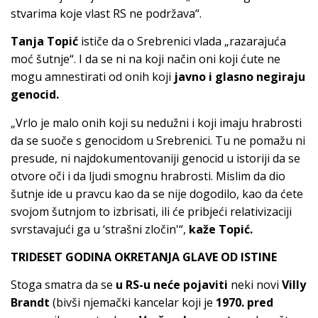
stvarima koje vlast RS ne podržava“.
Tanja Topić
ističe da o Srebrenici vlada „razarajuća
moć šutnje“. I da se ni na koji način oni koji ćute ne
mogu amnestirati od onih koji
javno i glasno negiraju
genocid.
„Vrlo je malo onih koji su nedužni i koji imaju hrabrosti
da se suoče s genocidom u Srebrenici. Tu ne pomažu ni
presude, ni najdokumentovaniji genocid u istoriji da se
otvore oči i da ljudi smognu hrabrosti. Mislim da dio
šutnje ide u pravcu kao da se nije dogodilo, kao da ćete
svojom šutnjom to izbrisati, ili će pribjeći relativizaciji
svrstavajući ga u ‘strašni zločin'“,
kaže Topić.
TRIDESET GODINA OKRETANJA GLAVE OD ISTINE
Stoga smatra da se
u RS-u neće pojaviti
neki novi
Villy
Brandt
(bivši njemački kancelar koji je
1970. pred