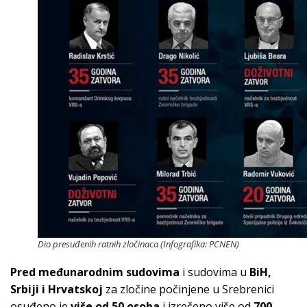
Dio presuđenih ratnih zločinaca (Infografika: PCNEN)
Pred međunarodnim sudovima
i sudovima u
BiH,
Srbiji i Hrvatskoj
za zločine počinjene u Srebrenici
osuđeno je
više od 50 osoba
i izrečeno više od
700