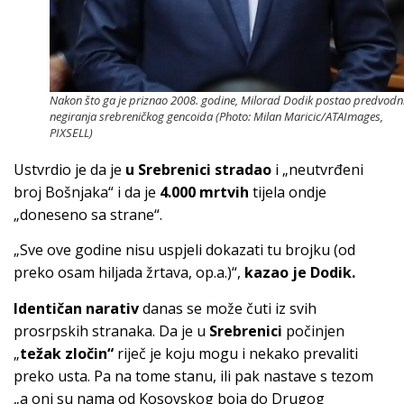
Nakon što ga je priznao 2008. godine, Milorad Dodik postao predvodn
negiranja srebreničkog gencoida (Photo: Milan Maricic/ATAImages,
PIXSELL)
Ustvrdio je da je
u Srebrenici stradao
i „neutvrđeni
broj Bošnjaka“ i da je
4.000 mrtvih
tijela ondje
„doneseno sa strane“.
„Sve ove godine nisu uspjeli dokazati tu brojku (od
preko osam hiljada žrtava, op.a.)“,
kazao je Dodik.
Identičan narativ
danas se može čuti iz svih
prosrpskih stranaka. Da je u
Srebrenici
počinjen
„
težak zločin“
riječ je koju mogu i nekako prevaliti
preko usta. Pa na tome stanu, ili pak nastave s tezom
„a oni su nama od Kosovskog boja do Drugog