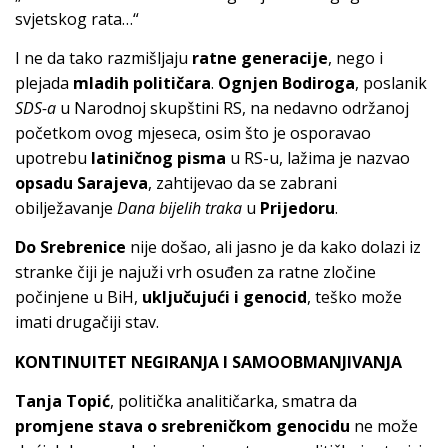
svjetskog rata…“
I ne da tako razmišljaju
ratne generacije
, nego i
plejada
mladih političara
.
Ognjen Bodiroga
, poslanik
SDS-a
u Narodnoj skupštini RS, na nedavno održanoj
početkom ovog mjeseca, osim što je osporavao
upotrebu
latiničnog pisma
u RS-u, lažima je nazvao
opsadu Sarajeva
, zahtijevao da se zabrani
obilježavanje
Dana bijelih traka
u
Prijedoru
.
Do Srebrenice
nije došao, ali jasno je da kako dolazi iz
stranke čiji je najuži vrh osuđen za ratne zločine
počinjene u BiH,
uključujući i genocid
, teško može
imati drugačiji stav.
KONTINUITET NEGIRANJA I SAMOOBMANJIVANJA
Tanja Topić
, politička analitičarka, smatra da
promjene stava o srebreničkom genocidu
ne može