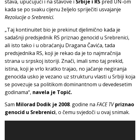
stava, upućujući i na stavove i
Srbije i RS
pred UN-om
kada se po svaku cijenu željelo spriječiti usvajanje
Rezolucije o Srebrenici.
„Taj kontinuitet bio je prekinut djelimično kada je
sadašnji predsjednik RS priznao genocid u Srebrenici,
ali isto tako i u obraćanju Dragana Čavića, tada
predsjednika RS, koji je rekao da je to najmračnija
strana u srpskoj istoriji. Znači, imali smo taj prekid,
istina, koji je vrlo kratko trajao, no jačanje negiranja
genocida usko je vezano uz strukturu vlasti u Srbiji koja
se povezuje sa politikom dominantnom u devedesetim
godinama“,
navela je Topić.
Sam
Milorad Dodik je 2008
. godine na
FACE TV
priznao
genocid u Srebrenici
, o čemu svjedoči u ovaj snimak.
Video
Player