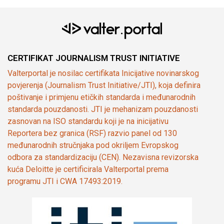
CERTIFIKAT JOURNALISM TRUST INITIATIVE
Valterportal je nosilac certifikata Inicijative novinarskog
povjerenja (Journalism Trust Initiative/JTI), koja definira
poštivanje i primjenu etičkih standarda i međunarodnih
standarda pouzdanosti. JTI je mehanizam pouzdanosti
zasnovan na ISO standardu koji je na inicijativu
Reportera bez granica (RSF) razvio panel od 130
međunarodnih stručnjaka pod okriljem Evropskog
odbora za standardizaciju (CEN). Nezavisna revizorska
kuća Deloitte je certificirala Valterportal prema
programu JTI i CWA 17493:2019.