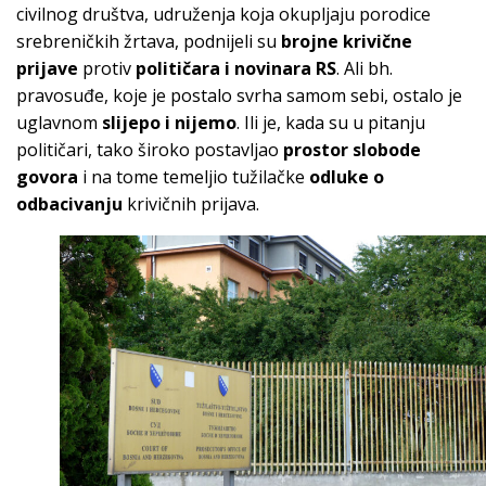
civilnog društva, udruženja koja okupljaju porodice
srebreničkih žrtava, podnijeli su
brojne krivične
prijave
protiv
političara i novinara RS
. Ali bh.
pravosuđe, koje je postalo svrha samom sebi, ostalo je
uglavnom
slijepo i nijemo
. Ili je, kada su u pitanju
političari, tako široko postavljao
prostor slobode
govora
i na tome temeljio tužilačke
odluke o
odbacivanju
krivičnih prijava.