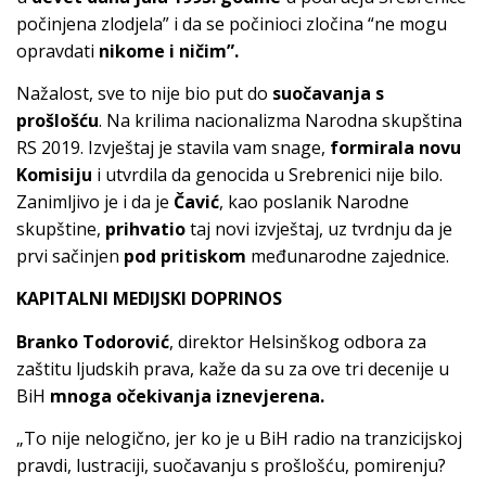
počinjena zlodjela” i da se počinioci zločina “ne mogu
opravdati
nikome i ničim”.
Nažalost, sve to nije bio put do
suočavanja s
prošlošću
. Na krilima nacionalizma Narodna skupština
RS 2019. Izvještaj je stavila vam snage,
formirala novu
Komisiju
i utvrdila da genocida u Srebrenici nije bilo.
Zanimljivo je i da je
Čavić
, kao poslanik Narodne
skupštine,
prihvatio
taj novi izvještaj, uz tvrdnju da je
prvi sačinjen
pod pritiskom
međunarodne zajednice.
KAPITALNI MEDIJSKI DOPRINOS
Branko Todorović
, direktor Helsinškog odbora za
zaštitu ljudskih prava, kaže da su za ove tri decenije u
BiH
mnoga očekivanja iznevjerena.
„To nije nelogično, jer ko je u BiH radio na tranzicijskoj
pravdi, lustraciji, suočavanju s prošlošću, pomirenju?