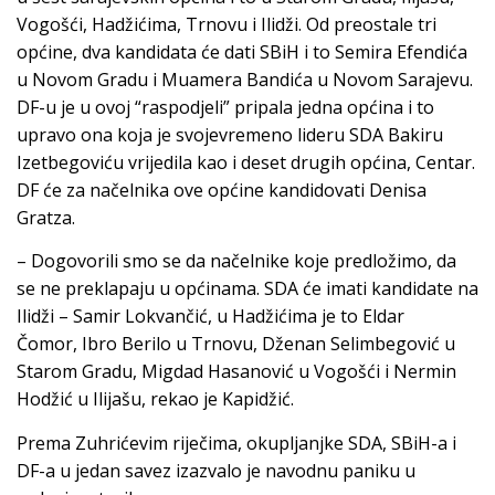
Vogošći, Hadžićima, Trnovu i Ilidži. Od preostale tri
općine, dva kandidata će dati SBiH i to Semira Efendića
u Novom Gradu i Muamera Bandića u Novom Sarajevu.
DF-u je u ovoj “raspodjeli” pripala jedna općina i to
upravo ona koja je svojevremeno lideru SDA Bakiru
Izetbegoviću vrijedila kao i deset drugih općina, Centar.
DF će za načelnika ove općine kandidovati Denisa
Gratza.
– Dogovorili smo se da načelnike koje predložimo, da
se ne preklapaju u općinama. SDA će imati kandidate na
Ilidži – Samir Lokvančić, u Hadžićima je to Eldar
Čomor, Ibro Berilo u Trnovu, Dženan Selimbegović u
Starom Gradu, Migdad Hasanović u Vogošći i Nermin
Hodžić u Ilijašu, rekao je Kapidžić.
Prema Zuhrićevim riječima, okupljanjke SDA, SBiH-a i
DF-a u jedan savez izazvalo je navodnu paniku u