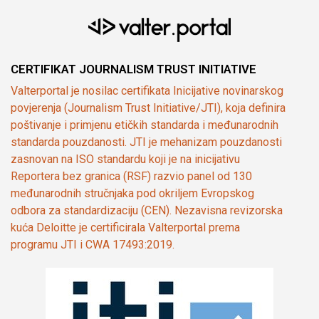
CERTIFIKAT JOURNALISM TRUST INITIATIVE
Valterportal je nosilac certifikata Inicijative novinarskog
povjerenja (Journalism Trust Initiative/JTI), koja definira
poštivanje i primjenu etičkih standarda i međunarodnih
standarda pouzdanosti. JTI je mehanizam pouzdanosti
zasnovan na ISO standardu koji je na inicijativu
Reportera bez granica (RSF) razvio panel od 130
međunarodnih stručnjaka pod okriljem Evropskog
odbora za standardizaciju (CEN). Nezavisna revizorska
kuća Deloitte je certificirala Valterportal prema
programu JTI i CWA 17493:2019.