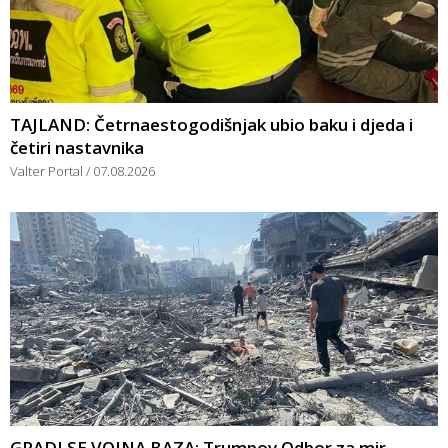
TAJLAND: Četrnaestogodišnjak ubio baku i djeda i
četiri nastavnika
Valter Portal
07.08.2026
GRADI SE VOJNA BAZA: Trumpov Odbor za mir