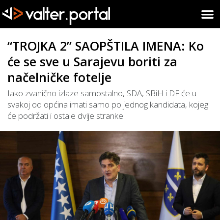
“TROJKA 2” SAOPŠTILA IMENA: Ko
će se sve u Sarajevu boriti za
načelničke fotelje
Iako zvanično izlaze samostalno, SDA, SBiH i DF će u
svakoj od općina imati samo po jednog kandidata, kojeg
će podržati i ostale dvije stranke