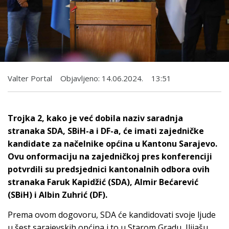
Valter Portal
Objavljeno:
14.06.2024.
13:51
Trojka 2, kako je već dobila naziv saradnja
stranaka SDA, SBiH-a i DF-a, će imati zajedničke
kandidate za načelnike općina u Kantonu Sarajevo.
Ovu onformaciju na zajedničkoj pres konferenciji
potvrdili su predsjednici kantonalnih odbora ovih
stranaka Faruk Kapidžić (SDA), Almir Bećarević
(SBiH) i Albin Zuhrić (DF).
Prema ovom dogovoru, SDA će kandidovati svoje ljude
u šest sarajevskih općina i to u Starom Gradu, Ilijašu,