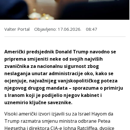
Valter Portal
Objavljeno:
17.06.2026.
08:47
Američki predsjednik Donald Trump navodno se
priprema smijeniti neke od svojih najviših
zvaničnika za nacionalnu sigurnost zbog
neslaganja unutar administracije oko, kako se
ocjenjuje, najvažnijeg vanjskopolitičkog poteza
njegovog drugog mandata – sporazuma o primirju
s Iranom koji je podijelio njegov kabinet i
uznemirio ključne saveznike.
Visoki američki izvori izjavili su za Israel Hayom da
Trump razmatra smjenu ministra odbrane Petea
Hegsetha i direktora CIA-e Johna Ratcliffea, dvojice