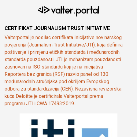
CERTIFIKAT JOURNALISM TRUST INITIATIVE
Valterportal je nosilac certifikata Inicijative novinarskog
povjerenja (Journalism Trust Initiative/JTI), koja definira
poštivanje i primjenu etičkih standarda i međunarodnih
standarda pouzdanosti. JTI je mehanizam pouzdanosti
zasnovan na ISO standardu koji je na inicijativu
Reportera bez granica (RSF) razvio panel od 130
međunarodnih stručnjaka pod okriljem Evropskog
odbora za standardizaciju (CEN). Nezavisna revizorska
kuća Deloitte je certificirala Valterportal prema
programu JTI i CWA 17493:2019.