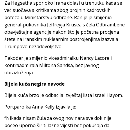
Za Hegsetha spor oko Irana dolazi u trenutku kada se
već suočava s kritikama zbog brojnih kadrovskih
poteza u Ministarstvu odbrane. Ranije je smijenio
general-pukovnika Jeffreyja Krusea s čela Odbrambene
obavještajne agencije nakon što je početna procjena
štete na iranskim nuklearnim postrojenjima izazvala
Trumpovo nezadovoljstvo.
Također je smijenio viceadmiralku Nancy Lacore i
kontraadmirala Miltona Sandsa, bez javnog
obrazloženja.
Bijela kuća negira navode
Bijela kuća brzo je odbacila izvještaj lista Israel Hayom.
Portparolka Anna Kelly izjavila je:
“Nikada nisam čula za ovog novinara sve dok nije
počeo uporno širiti lažne vijesti bez pokušaja da