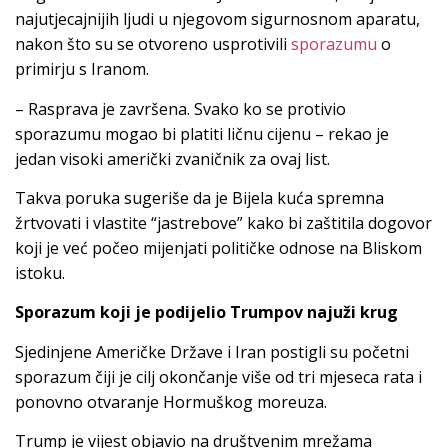
najutjecajnijih ljudi u njegovom sigurnosnom aparatu,
nakon što su se otvoreno usprotivili
sporazumu
o
primirju s Iranom.
– Rasprava je završena. Svako ko se protivio
sporazumu mogao bi platiti ličnu cijenu – rekao je
jedan visoki američki zvaničnik za ovaj list.
Takva poruka sugeriše da je Bijela kuća spremna
žrtvovati i vlastite “jastrebove” kako bi zaštitila dogovor
koji je već počeo mijenjati političke odnose na Bliskom
istoku.
Sporazum koji je podijelio Trumpov najuži krug
Sjedinjene Američke Države i Iran postigli su početni
sporazum čiji je cilj okončanje više od tri mjeseca rata i
ponovno otvaranje Hormuškog moreuza.
Trump je vijest objavio na društvenim mrežama