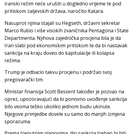
iranski režim neće urušiti u dogledno vrijeme te pod
pritiskom zaljevskih država, naročito Katara.
Nasuprot njima stajali su Hegseth, državni sekretar
Marco Rubio i više visokih zvaničnika Pentagona i State
Departmenta. Njihova zajednička procjena bila je da
Iran slabi pod ekonomskim pritiskom te da bi nastavak
sankcija na kraju doveo do kapitulacije ili kolapsa
režima.
Trump je odbacio takvu procjenu i podržao svoj
pregovarački tim.
Ministar finansija Scott Bessent također je pozvao na
oprez, upozoravajući da bi ponovno uvođenje sankcija
bilo veoma teško ukoliko jednom budu ukinute.
Njegove primjedbe dovele su samo do manjih izmjena
sporazuma.
Prema trenutnim planovima, dio sankcija trebao bi biti