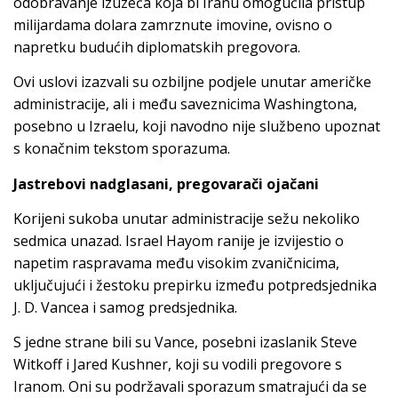
odobravanje izuzeća koja bi Iranu omogućila pristup
milijardama dolara zamrznute imovine, ovisno o
napretku budućih diplomatskih pregovora.
Ovi uslovi izazvali su ozbiljne podjele unutar američke
administracije, ali i među saveznicima Washingtona,
posebno u Izraelu, koji navodno nije službeno upoznat
s konačnim tekstom sporazuma.
Jastrebovi nadglasani, pregovarači ojačani
Korijeni sukoba unutar administracije sežu nekoliko
sedmica unazad. Israel Hayom ranije je izvijestio o
napetim raspravama među visokim zvaničnicima,
uključujući i žestoku prepirku između potpredsjednika
J. D. Vancea i samog predsjednika.
S jedne strane bili su Vance, posebni izaslanik Steve
Witkoff i Jared Kushner, koji su vodili pregovore s
Iranom. Oni su podržavali sporazum smatrajući da se