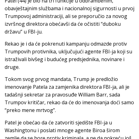
Patel (44) je bio na tri funkcije u odbrambenim,
obavještajnim službama i nacionalnoj sigurnosti u prvoj
Trumpovoj administraciji, ali se preporučio za novog
izvršnog direktora obećavši da će očistiti “duboku
državu” u FBI-ju.
Rekao je i da će pokrenuti kampanju odmazde protiv
Trumpovih protivnika, uključujući agente FBI-ja koji su
istraživali bivšeg i budućeg predsjednika, novinare i
druge.
Tokom svog prvog mandata, Trump je predložio
imenovanje Patela za zamjenika direktora FBI-ja, ali je
tadašnji sekretar za pravosuđe William Barr, sada
Trumpov kritičar, rekao da će do imenovanja doći samo
“preko mene mrtvog”.
Patel je obećao da će zatvoriti sjedište FBI-ja u
Washingtonu i poslati mnoge agente Biroa širom
zemlje da se bore protiv kriminala, a ne da pokreću još