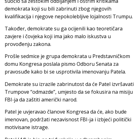
suočio sa žestokim odbijanjem i oštrim kritikama
demokrata koji su bili zabrinuti zbog njegovih
kvalifikacija i njegove nepokolebljive lojalnosti Trumpu.
Također, demokrate su ga ocijenili kao teoretičara
zavjere i čovjeka koji ima jako malo iskustva u
provođenju zakona.
Prošle sedmice je grupa demokrata u Predstavničkom
domu Kongresa poslala pismo Odboru Senata za
pravosuđe kako bi se usprotivila imenovanju Patela.
Demokrate su izrazile zabrinutost da će Patel izvršavati
Trumpove “odmazde”, umjesto da se fokusira na misiju
FBI-ja da zaštiti američki narod.
Patel je uvjeravao članove Kongresa da će, ako bude
imenovan, podržati nezavisnost FBI-ja i izbjeći politički
motivisane istrage.