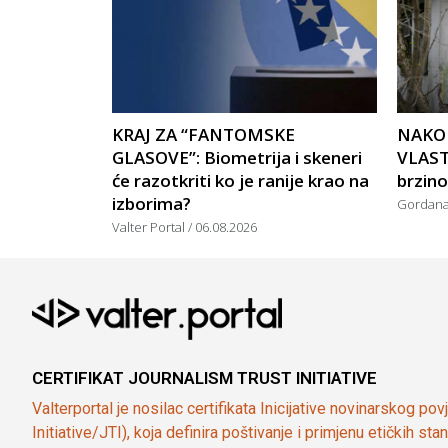
KRAJ ZA “FANTOMSKE
NAKO
GLASOVE”: Biometrija i skeneri
VLAST
će razotkriti ko je ranije krao na
brzin
izborima?
Gordan
Valter Portal
06.08.2026
CERTIFIKAT JOURNALISM TRUST INITIATIVE
Valterportal je nosilac certifikata Inicijative novinarskog po
Initiative/JTI), koja definira poštivanje i primjenu etičkih s