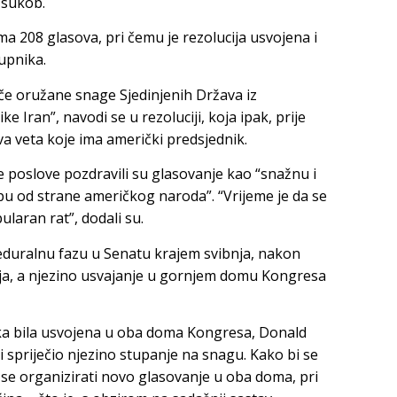
 sukob.
a 208 glasova, pri čemu je rezolucija usvojena i
upnika.
e oružane snage Sjedinjenih Država iz
e Iran”, navodi se u rezoluciji, koja ipak, prije
a veta koje ima američki predsjednik.
 poslove pozdravili su glasovanje kao “snažnu i
od strane američkog naroda”. “Vrijeme je da se
ularan rat”, dodali su.
oceduralnu fazu u Senatu krajem svibnja, nakon
a, a njezino usvajanje u gornjem domu Kongresa
a bila usvojena u oba doma Kongresa, Donald
 spriječio njezino stupanje na snagu. Kako bi se
 se organizirati novo glasovanje u oba doma, pri