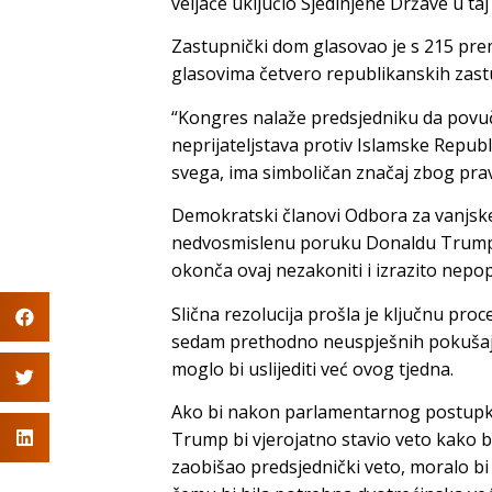
veljače uključio Sjedinjene Države u taj
Zastupnički dom glasovao je s 215 prem
glasovima četvero republikanskih zast
“Kongres nalaže predsjedniku da povuč
neprijateljstava protiv Islamske Republik
svega, ima simboličan značaj zbog prav
Demokratski članovi Odbora za vanjske
nedvosmislenu poruku Donaldu Trumpu 
okonča ovaj nezakoniti i izrazito nepop
Slična rezolucija prošla je ključnu pr
sedam prethodno neuspješnih pokušaj
moglo bi uslijediti već ovog tjedna.
Ako bi nakon parlamentarnog postupk
Trump bi vjerojatno stavio veto kako bi
zaobišao predsjednički veto, moralo bi