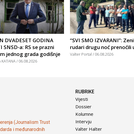
N DVADESET GODINA
“SVI SMO IZVARANI”: Zeni
I SNSD-a: RS se prazni
rudari drugu noć prenoćili 
om jednog grada godišnje
Valter Portal
06.08.2026
a KATANA
06.08.2026
RUBRIKE
Vijesti
Dossier
Kolumne
Intervju
vjerenja (Journalism Trust
Valter Halter
tandarda i međunarodnih