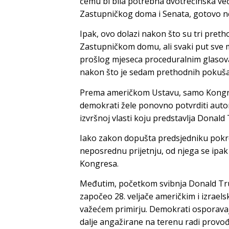
čemu bi bila potrebna dvotrećinska već
Zastupničkog doma i Senata, gotovo 
Ipak, ovo dolazi nakon što su tri preth
Zastupničkom domu, ali svaki put sve 
prošlog mjeseca proceduralnim glasova
nakon što je sedam prethodnih pokuša
Prema američkom Ustavu, samo Kongres 
demokrati žele ponovno potvrditi auto
izvršnoj vlasti koju predstavlja Donald
Iako zakon dopušta predsjedniku pokre
neposrednu prijetnju, od njega se ipak
Kongresa.
Međutim, početkom svibnja Donald Trump
započeo 28. veljače američkim i izrael
važećem primirju. Demokrati osporavaju
dalje angažirane na terenu radi provođ