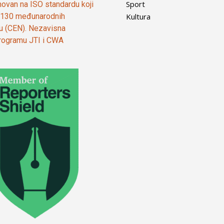
Sport
ovan na ISO standardu koji
Kultura
od 130 međunarodnih
ju (CEN). Nezavisna
 programu JTI i CWA