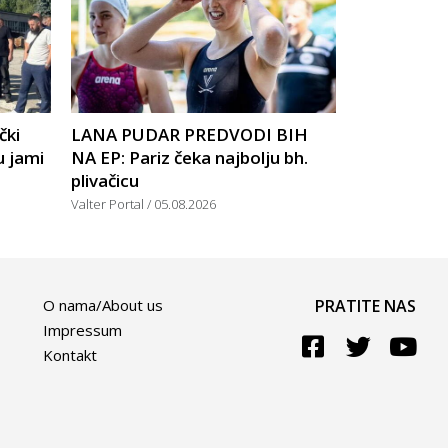
čki
LANA PUDAR PREDVODI BIH
u jami
NA EP: Pariz čeka najbolju bh.
plivačicu
Valter Portal
05.08.2026
O nama/About us
PRATITE NAS
Impressum
Kontakt