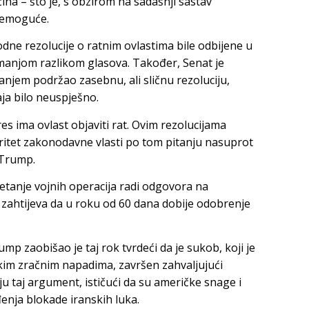
ina – što je, s obzirom na sadašnji sastav
nemoguće.
odne rezolucije o ratnim ovlastima bile odbijene u
manjom razlikom glasova. Također, Senat je
njem podržao zasebnu, ali sličnu rezoluciju,
ja bilo neuspješno.
ima ovlast objaviti rat. Ovim rezolucijama
ritet zakonodavne vlasti po tom pitanju nasuprot
 Trump.
tanje vojnih operacija radi odgovora na
 zahtijeva da u roku od 60 dana dobije odobrenje
 zaobišao je taj rok tvrdeći da je sukob, koji je
skim zračnim napadima, završen zahvaljujući
 taj argument, ističući da su američke snage i
enja blokade iranskih luka.