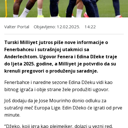
Valter Portal
Objavljeno:
12.02.2025.
14:22
Turski Milliyet jutros piše nove informacije o
Fenerbahceu i sutrašnjoj utakmici sa
Anderlechtom. Ugovor Fenera i Edina Džeke traje
do ljeta 2025. godine, a Milliyet je potvrdio da su
krenuli pregovori o produženju saradnje.
Fenerbahce i naredne sezone Edina Džeku vidi kao
bitnog igrača i obje strane žele produžiti ugovor.
Još dodaju da je Jose Mourinho donio odluku za
sutrašnji meč Europa Lige. Edin Džeko će igrati od prve
minute.
“Džeko, koji igra kao plejmejker, dolazi u vezni red,