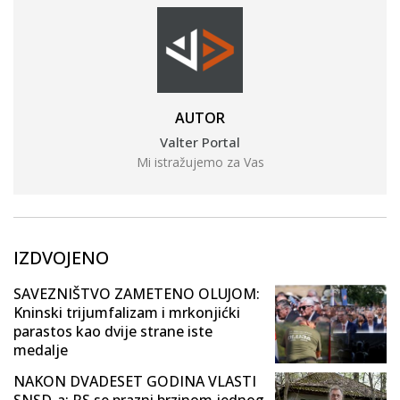
AUTOR
Valter Portal
Mi istražujemo za Vas
IZDVOJENO
SAVEZNIŠTVO ZAMETENO OLUJOM:
Kninski trijumfalizam i mrkonjićki
parastos kao dvije strane iste
medalje
NAKON DVADESET GODINA VLASTI
SNSD-a: RS se prazni brzinom jednog