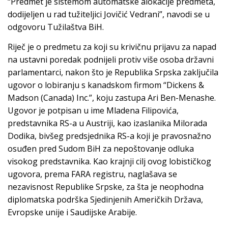
“Predmet je sistemom automatske alokacije predmeta,
dodijeljen u rad tužiteljici Jovičić Vedrani”, navodi se u
odgovoru Tužilaštva BiH.
Riječ je o predmetu za koji su krivičnu prijavu za napad
na ustavni poredak podnijeli protiv više osoba državni
parlamentarci, nakon što je Republika Srpska zaključila
ugovor o lobiranju s kanadskom firmom “Dickens &
Madson (Canada) Inc.”, koju zastupa Ari Ben-Menashe.
Ugovor je potpisan u ime Mladena Filipovića,
predstavnika RS-a u Austriji, kao izaslanika Milorada
Dodika, bivšeg predsjednika RS-a koji je pravosnažno
osuđen pred Sudom BiH za nepoštovanje odluka
visokog predstavnika. Kao krajnji cilj ovog lobističkog
ugovora, prema FARA registru, naglašava se
nezavisnost Republike Srpske, za šta je neophodna
diplomatska podrška Sjedinjenih Američkih Država,
Evropske unije i Saudijske Arabije.