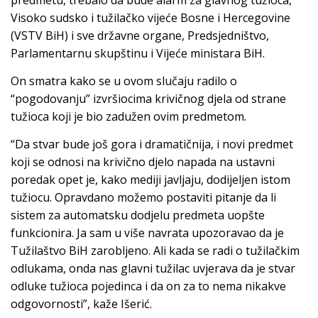
Visoko sudsko i tužilačko vijeće Bosne i Hercegovine
(VSTV BiH) i sve državne organe, Predsjedništvo,
Parlamentarnu skupštinu i Vijeće ministara BiH.
On smatra kako se u ovom slučaju radilo o
“pogodovanju” izvršiocima krivičnog djela od strane
tužioca koji je bio zadužen ovim predmetom.
“Da stvar bude još gora i dramatičnija, i novi predmet
koji se odnosi na krivično djelo napada na ustavni
poredak opet je, kako mediji javljaju, dodijeljen istom
tužiocu. Opravdano možemo postaviti pitanje da li
sistem za automatsku dodjelu predmeta uopšte
funkcionira. Ja sam u više navrata upozoravao da je
Tužilaštvo BiH zarobljeno. Ali kada se radi o tužilačkim
odlukama, onda nas glavni tužilac uvjerava da je stvar
odluke tužioca pojedinca i da on za to nema nikakve
odgovornosti”, kaže Išerić.