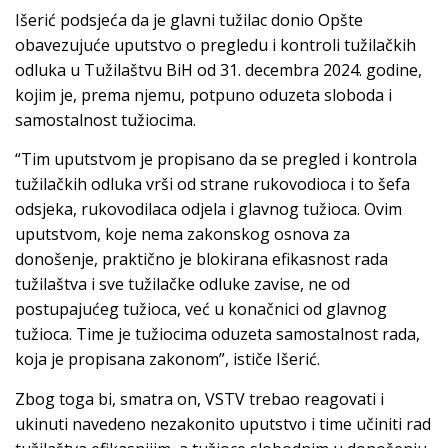
Išerić podsjeća da je glavni tužilac donio Opšte
obavezujuće uputstvo o pregledu i kontroli tužilačkih
odluka u Tužilaštvu BiH od 31. decembra 2024. godine,
kojim je, prema njemu, potpuno oduzeta sloboda i
samostalnost tužiocima.
“Tim uputstvom je propisano da se pregled i kontrola
tužilačkih odluka vrši od strane rukovodioca i to šefa
odsjeka, rukovodilaca odjela i glavnog tužioca. Ovim
uputstvom, koje nema zakonskog osnova za
donošenje, praktično je blokirana efikasnost rada
tužilaštva i sve tužilačke odluke zavise, ne od
postupajućeg tužioca, već u konačnici od glavnog
tužioca. Time je tužiocima oduzeta samostalnost rada,
koja je propisana zakonom”, ističe Išerić.
Zbog toga bi, smatra on, VSTV trebao reagovati i
ukinuti navedeno nezakonito uputstvo i time učiniti rad