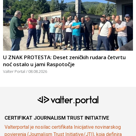
U ZNAK PROTESTA: Deset zeničkih rudara četvrtu
noć ostalo u jami Raspotočje
Valter Portal
08.08.2026
CERTIFIKAT JOURNALISM TRUST INITIATIVE
Valterportal je nosilac certifikata Inicijative novinarskog
povjerenja (Journalism Trust Initiative/JTI), koja definira