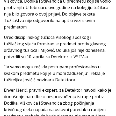
Viškovića, Dodika i Stevandića u predmetu koji se vodio
protiv njih. U februaru ove godine na kolegiju tužilaca
nije bilo govora o ovoj prijavi. Do objave teksta
Tužilaštvo nije odgovorilo na upit u vezi s ovim
predmetom.
Ured disciplinskog tužioca Visokog sudskog i
tužilačkog vijeća formirao je predmet protiv glavnog
državnog tužioca i Mijović. Odluka još nije donesena,
potvrdili su 10. aprila za Detektor iz VSTV-a.
“Ja samo mogu reći da postupam profesionalno u
svakom predmetu koji je u mom zaduženju”, rekla je
tužiteljica Jovičić novinaru Detektora.
Enver Išerić, pravni ekspert, za Detektor navodi kako je
donošenje naredbe o nesprovođenju istrage protiv
Dodika, Viškovića i Stevandića zbog počinjenja
krivičnog djela napada na ustavni poredak u ranijem
predmetu, trebalo da bude alarm za glavnog tužioca,