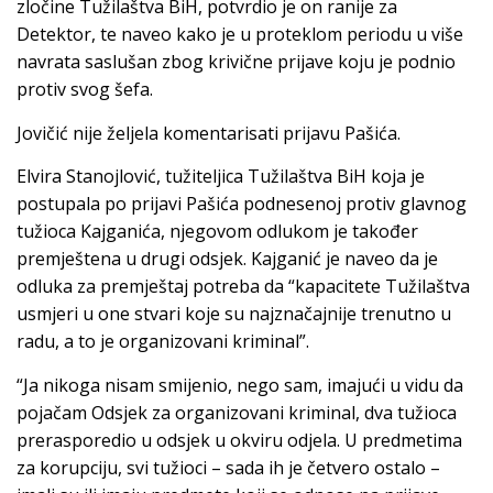
zločine Tužilaštva BiH, potvrdio je on ranije za
Detektor, te naveo kako je u proteklom periodu u više
navrata saslušan zbog krivične prijave koju je podnio
protiv svog šefa.
Jovičić nije željela komentarisati prijavu Pašića.
Elvira Stanojlović, tužiteljica Tužilaštva BiH koja je
postupala po prijavi Pašića podnesenoj protiv glavnog
tužioca Kajganića, njegovom odlukom je također
premještena u drugi odsjek. Kajganić je naveo da je
odluka za premještaj potreba da “kapacitete Tužilaštva
usmjeri u one stvari koje su najznačajnije trenutno u
radu, a to je organizovani kriminal”.
“Ja nikoga nisam smijenio, nego sam, imajući u vidu da
pojačam Odsjek za organizovani kriminal, dva tužioca
prerasporedio u odsjek u okviru odjela. U predmetima
za korupciju, svi tužioci – sada ih je četvero ostalo –