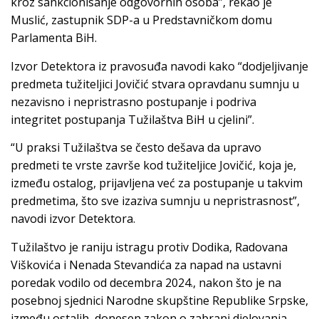
kroz sankcionisanje odgovornih osoba”, rekao je
Muslić, zastupnik SDP-a u Predstavničkom domu
Parlamenta BiH.
Izvor Detektora iz pravosuđa navodi kako “dodjeljivanje
predmeta tužiteljici Jovičić stvara opravdanu sumnju u
nezavisno i nepristrasno postupanje i podriva
integritet postupanja Tužilaštva BiH u cjelini”.
“U praksi Tužilaštva se često dešava da upravo
predmeti te vrste završe kod tužiteljice Jovičić, koja je,
između ostalog, prijavljena već za postupanje u takvim
predmetima, što sve izaziva sumnju u nepristrasnost”,
navodi izvor Detektora.
Tužilaštvo je raniju istragu protiv Dodika, Radovana
Viškovića i Nenada Stevandića za napad na ustavni
poredak vodilo od decembra 2024., nakon što je na
posebnoj sjednici Narodne skupštine Republike Srpske,
između ostalih, donesen zakon o zabrani djelovanja