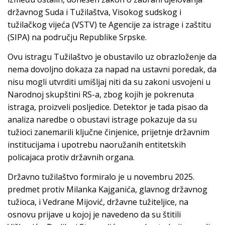
državnog Suda i Tužilaštva, Visokog sudskog i
tužilačkog vijeća (VSTV) te Agencije za istrage i zaštitu
(SIPA) na području Republike Srpske.
Ovu istragu Tužilaštvo je obustavilo uz obrazloženje da
nema dovoljno dokaza za napad na ustavni poredak, da
nisu mogli utvrditi umišljaj niti da su zakoni usvojeni u
Narodnoj skupštini RS-a, zbog kojih je pokrenuta
istraga, proizveli posljedice. Detektor je tada pisao da
analiza naredbe o obustavi istrage pokazuje da su
tužioci zanemarili ključne činjenice, prijetnje državnim
institucijama i upotrebu naoružanih entitetskih
policajaca protiv državnih organa.
Državno tužilaštvo formiralo je u novembru 2025.
predmet protiv Milanka Kajganića, glavnog državnog
tužioca, i Vedrane Mijović, državne tužiteljice, na
osnovu prijave u kojoj je navedeno da su štitili