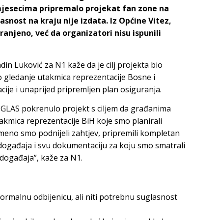
mjesecima pripremalo projekat fan zone na
snost na kraju nije izdata. Iz Općine Vitez,
anjeno, već da organizatori nisu ispunili
in Luković za N1 kaže da je cilj projekta bio
 gledanje utakmica reprezentacije Bosne i
ije i unaprijed pripremljen plan osiguranja.
h GLAS pokrenulo projekt s ciljem da građanima
kmica reprezentacije BiH koje smo planirali
meno smo podnijeli zahtjev, pripremili kompletan
događaja i svu dokumentaciju za koju smo smatrali
 događaja”, kaže za N1.
formalnu odbijenicu, ali niti potrebnu suglasnost