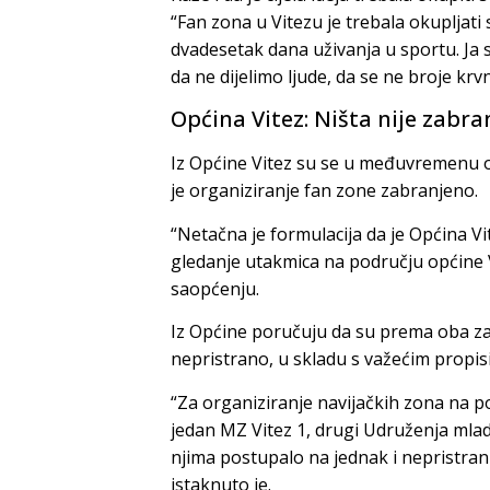
“Fan zona u Vitezu je trebala okupljati
dvadesetak dana uživanja u sportu. Ja s
da ne dijelimo ljude, da se ne broje krv
Općina Vitez: Ništa nije zabr
Iz Općine Vitez su se u međuvremenu o
je organiziranje fan zone zabranjeno.
“Netačna je formulacija da je Općina Vi
gledanje utakmica na području općine V
saopćenju.
Iz Općine poručuju da su prema oba za
nepristrano, u skladu s važećim propis
“Za organiziranje navijačkih zona na po
jedan MZ Vitez 1, drugi Udruženja mlad
njima postupalo na jednak i nepristra
istaknuto je.