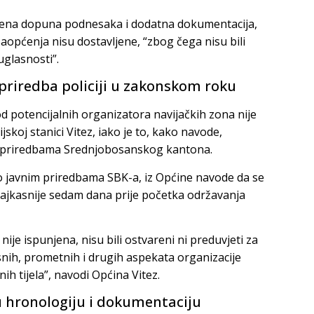
ažena dopuna podnesaka i dodatna dokumentacija,
saopćenja nisu dostavljene, “zbog čega nisu bili
uglasnosti”.
 priredba policiji u zakonskom roku
od potencijalnih organizatora navijačkih zona nije
jskoj stanici Vitez, iako je to, kako navode,
 priredbama Srednjobosanskog kantona.
a o javnim priredbama SBK-a, iz Općine navode da se
najkasnije sedam dana prije početka održavanja
je ispunjena, nisu bili ostvareni ni preduvjeti za
ih, prometnih i drugih aspekata organizacije
h tijela”, navodi Općina Vitez.
 hronologiju i dokumentaciju