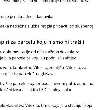
nisu bila praksa do sada i koje nisu u skladu sa
nje je naknadno i dostavilo.
ataka nadležna služba mogla pribaviti po službenoj
piri za parcelu koju nismo ni tražili
nu dokumentacije od njih tražena dozvola za
je bila parcela za koju su podnijeli zahtjev.
zvolu, konkretno Vitezita, zemljište Vitezita, za
o uopće tu parcelu”, naglašava.
 tražilo parcelu koja pripada javnom putu, odnosno
njižni izvadak, skicu LED displeja i plan
e vlasništva Vitezita, firme koja je u stečaju i koja