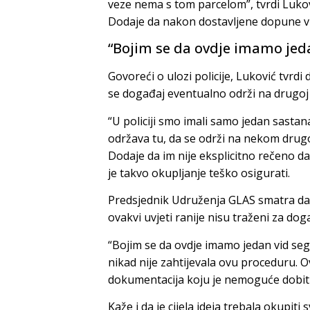
veze nema s tom parcelom”, tvrdi Lukov
Dodaje da nakon dostavljene dopune vi
“Bojim se da ovdje imamo jeda
Govoreći o ulozi policije, Luković tvrd
se događaj eventualno održi na drugoj l
“U policiji smo imali samo jedan sastana
održava tu, da se održi na nekom drugom
Dodaje da im nije eksplicitno rečeno da
je takvo okupljanje teško osigurati.
Predsjednik Udruženja GLAS smatra da j
ovakvi uvjeti ranije nisu traženi za do
“Bojim se da ovdje imamo jedan vid seg
nikad nije zahtijevala ovu proceduru. Ov
dokumentacija koju je nemoguće dobiti
Kaže i da je cijela ideja trebala okupit