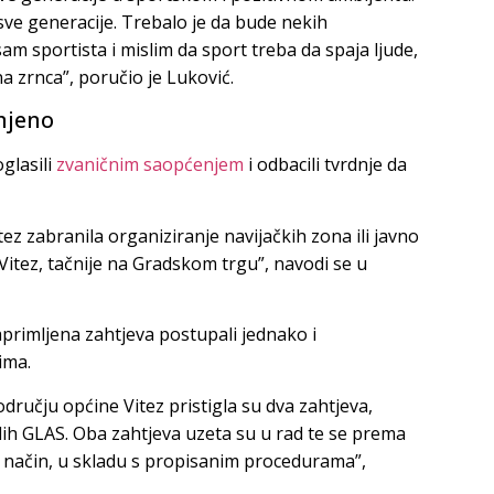
 sve generacije. Trebalo je da bude nekih
am sportista i mislim da sport treba da spaja ljude,
na zrnca”, poručio je Luković.
anjeno
glasili
zvaničnim saopćenjem
i odbacili tvrdnje da
tez zabranila organiziranje navijačkih zona ili javno
itez, tačnije na Gradskom trgu”, navodi se u
primljena zahtjeva postupali jednako i
ima.
dručju općine Vitez pristigla su dva zahtjeva,
ih GLAS. Oba zahtjeva uzeta su u rad te se prema
n način, u skladu s propisanim procedurama”,