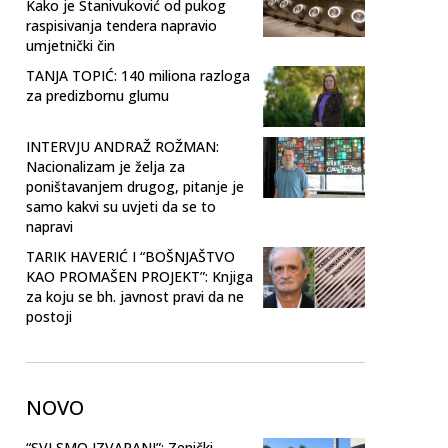
Kako je Stanivuković od pukog
raspisivanja tendera napravio
umjetnički čin
TANJA TOPIĆ: 140 miliona razloga
za predizbornu glumu
INTERVJU ANDRAŽ ROŽMAN:
Nacionalizam je želja za
poništavanjem drugog, pitanje je
samo kakvi su uvjeti da se to
napravi
TARIK HAVERIĆ I “BOŠNJAŠTVO
KAO PROMAŠEN PROJEKT”: Knjiga
za koju se bh. javnost pravi da ne
postoji
NOVO
“SVI SMO IZVARANI”: Zenički