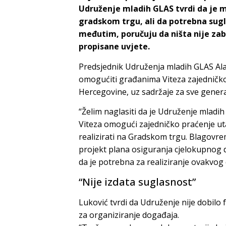
Udruženje mladih GLAS tvrdi da je 
gradskom trgu, ali da potrebna sugla
međutim, poručuju da ništa nije zabr
propisane uvjete.
Predsjednik Udruženja mladih GLAS Alad
omogućiti građanima Viteza zajedničko
Hercegovine, uz sadržaje za sve generac
“Želim naglasiti da je Udruženje mladi
Viteza omogući zajedničko praćenje uta
realizirati na Gradskom trgu. Blagovre
projekt plana osiguranja cjelokupnog 
da je potrebna za realiziranje ovakvog
“Nije izdata suglasnost”
Luković tvrdi da Udruženje nije dobilo 
za organiziranje događaja.