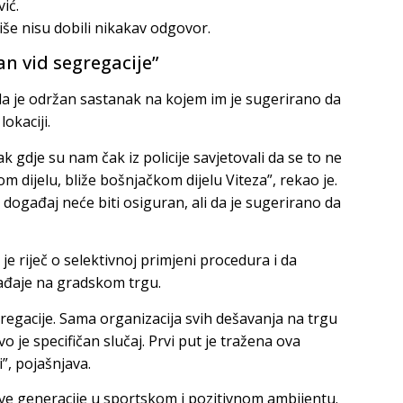
ić.
še nisu dobili nikakav odgovor.
n vid segregacije”
i da je održan sastanak na kojem im je sugerirano da
okaciji.
k gdje su nam čak iz policije savjetovali da se to ne
 dijelu, bliže bošnjačkom dijelu Viteza”, rekao je.
 događaj neće biti osiguran, ali da je sugerirano da
e riječ o selektivnoj primjeni procedura i da
gađaje na gradskom trgu.
regacije. Sama organizacija svih dešavanja na trgu
o je specifičan slučaj. Prvi put je tražena ova
”, pojašnjava.
i sve generacije u sportskom i pozitivnom ambijentu.