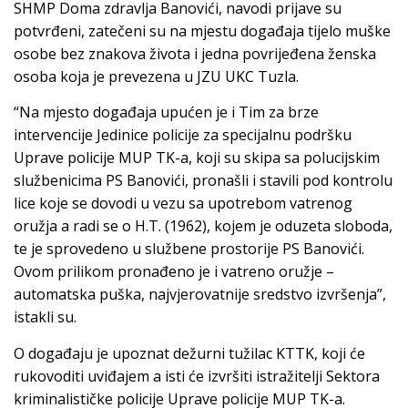
SHMP Doma zdravlja Banovići, navodi prijave su
potvrđeni, zatečeni su na mjestu događaja tijelo muške
osobe bez znakova života i jedna povrijeđena ženska
osoba koja je prevezena u JZU UKC Tuzla.
“Na mjesto događaja upućen je i Tim za brze
intervencije Jedinice policije za specijalnu podršku
Uprave policije MUP TK-a, koji su skipa sa polucijskim
službenicima PS Banovići, pronašli i stavili pod kontrolu
lice koje se dovodi u vezu sa upotrebom vatrenog
oružja a radi se o H.T. (1962), kojem je oduzeta sloboda,
te je sprovedeno u službene prostorije PS Banovići.
Ovom prilikom pronađeno je i vatreno oružje –
automatska puška, najvjerovatnije sredstvo izvršenja”,
istakli su.
O događaju je upoznat dežurni tužilac KTTK, koji će
rukovoditi uviđajem a isti će izvršiti istražitelji Sektora
kriminalističke policije Uprave policije MUP TK-a.