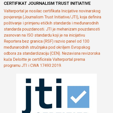
CERTIFIKAT JOURNALISM TRUST INITIATIVE
Valterportal je nosilac certifikata Inicijative novinarskog
povjerenja (Journalism Trust Initiative/JTI), koja definira
poštivanje i primjenu etičkih standarda i međunarodnih
standarda pouzdanosti. JTI je mehanizam pouzdanosti
zasnovan na ISO standardu koji je na inicijativu
Reportera bez granica (RSF) razvio panel od 130
međunarodnih stručnjaka pod okriljem Evropskog
odbora za standardizaciju (CEN). Nezavisna revizorska
kuća Deloitte je certificirala Valterportal prema
programu JTI i CWA 17493:2019.