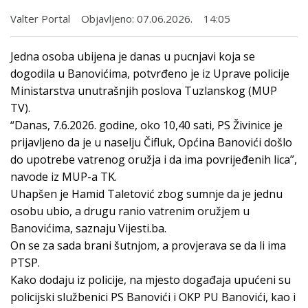
Valter Portal
Objavljeno:
07.06.2026.
14:05
Jedna osoba ubijena je danas u pucnjavi koja se
dogodila u Banovićima, potvrđeno je iz Uprave policije
Ministarstva unutrašnjih poslova Tuzlanskog (MUP
TV).
“Danas, 7.6.2026. godine, oko 10,40 sati, PS Živinice je
prijavljeno da je u naselju Čifluk, Općina Banovići došlo
do upotrebe vatrenog oružja i da ima povrijeđenih lica”,
navode iz MUP-a TK.
Uhapšen je Hamid Taletović zbog sumnje da je jednu
osobu ubio, a drugu ranio vatrenim oružjem u
Banovićima, saznaju Vijesti.ba.
On se za sada brani šutnjom, a provjerava se da li ima
PTSP.
Kako dodaju iz policije, na mjesto događaja upućeni su
policijski službenici PS Banovići i OKP PU Banovići, kao i