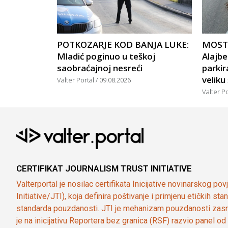
POTKOZARJE KOD BANJA LUKE:
MOSTA
Mladić poginuo u teškoj
Alajbe
saobraćajnoj nesreći
parkir
veliku
Valter Portal
09.08.2026
Valter P
CERTIFIKAT JOURNALISM TRUST INITIATIVE
Valterportal je nosilac certifikata Inicijative novinarskog po
Initiative/JTI), koja definira poštivanje i primjenu etičkih s
standarda pouzdanosti. JTI je mehanizam pouzdanosti zasn
je na inicijativu Reportera bez granica (RSF) razvio panel 