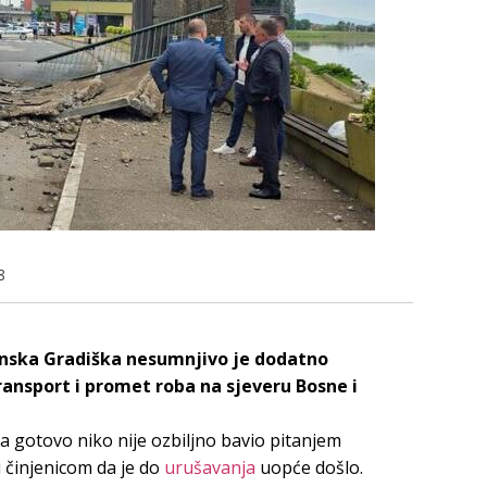
8
anska Gradiška nesumnjivo je dodatno
ansport i promet roba na sjeveru Bosne i
a gotovo niko nije ozbiljno bavio pitanjem
i činjenicom da je do
urušavanja
uopće došlo.