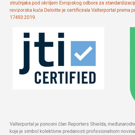
stručnjaka pod okriljem Evropskog odbora za standardizaci
revizorska kuća Deloitte je certificirala Valterportal prema
17493:2019.
Valterportal je ponosni član Reporters Shielda, međunarod
koja je simbol kolektivne predanosti profesionalnom novinar