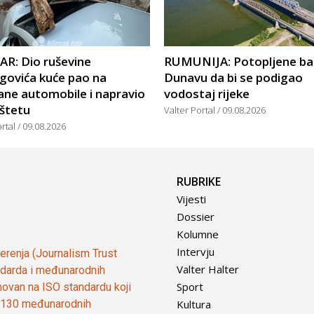
R: Dio ruševine
RUMUNIJA: Potopljene ba
govića kuće pao na
Dunavu da bi se podigao
ane automobile i napravio
vodostaj rijeke
 štetu
Valter Portal
09.08.2026
ortal
09.08.2026
RUBRIKE
Vijesti
Dossier
Kolumne
Intervju
vjerenja (Journalism Trust
Valter Halter
tandarda i međunarodnih
Sport
ovan na ISO standardu koji
Kultura
od 130 međunarodnih