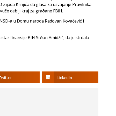
 Zijada Krnjića da glasa za usvajanje Pravilnika
izvuče deblji kraj za graðane FBiH.
 SNSD-a u Domu naroda Radovan Kovačević i
nistar finansije BIH Srðan Amidžić, da je strdala
Twitter
LinkedIn