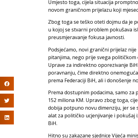
Umjesto toga, cijela situacija promptn
novom graničnom prijelazu koji mjeseci
Zbog toga se teško oteti dojmu da je po
u kojoj se stvarni problem pokušava isko
preusmjeravanje fokusa javnosti.
Podsjećamo, novi granični prijelaz nije
pitanjima, nego prije svega političko
Uprave za indirektno oporezivanje BiH.
poravnanju, čime direktno onemogućav
prema Federaciji BiH, ali i donošenje n
Prema dostupnim podacima, samo za prv
152 miliona KM. Upravo zbog toga, cijel
dobija potpuno novu dimenziju, jer se s
alat za političko ucjenjivanje i pokušaj
BiH.
Hitno su zakazane sjednice Vijeća minist