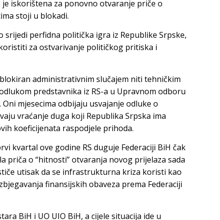
o je iskorištena za ponovno otvaranje priče o
ma stoji u blokadi.
 srijedi perfidna politička igra iz Republike Srpske,
ristiti za ostvarivanje političkog pritiska i
 blokiran administrativnim slučajem niti tehničkim
m odlukom predstavnika iz RS-a u Upravnom odboru
 Oni mjesecima odbijaju usvajanje odluke o
aju vraćanje duga koji Republika Srpska ima
ovih koeficijenata raspodjele prihoda.
i kvartal ove godine RS duguje Federaciji BiH čak
a priča o “hitnosti” otvaranja novog prijelaza sada
tiče utisak da se infrastrukturna kriza koristi kao
 izbjegavanja finansijskih obaveza prema Federaciji
ara BiH i UO UIO BiH, a cijele situacija ide u