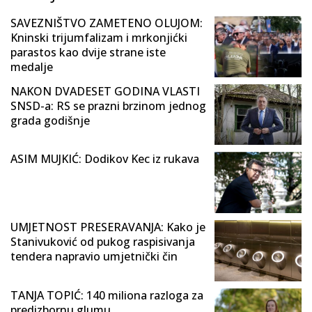
SAVEZNIŠTVO ZAMETENO OLUJOM:
Kninski trijumfalizam i mrkonjićki
parastos kao dvije strane iste
medalje
NAKON DVADESET GODINA VLASTI
SNSD-a: RS se prazni brzinom jednog
grada godišnje
ASIM MUJKIĆ: Dodikov Kec iz rukava
UMJETNOST PRESERAVANJA: Kako je
Stanivuković od pukog raspisivanja
tendera napravio umjetnički čin
TANJA TOPIĆ: 140 miliona razloga za
predizbornu glumu