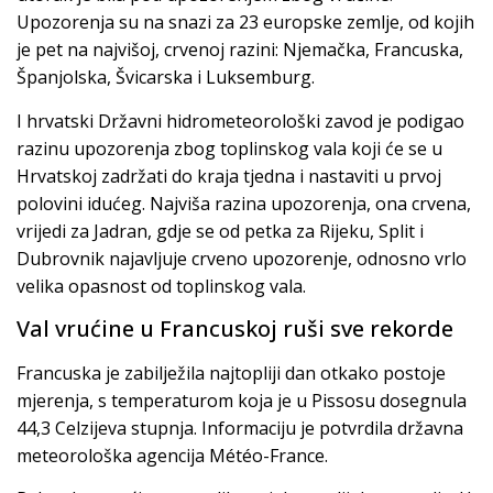
Upozorenja su na snazi za 23 europske zemlje, od kojih
je pet na najvišoj, crvenoj razini: Njemačka, Francuska,
Španjolska, Švicarska i Luksemburg.
I hrvatski Državni hidrometeorološki zavod je podigao
razinu upozorenja zbog toplinskog vala koji će se u
Hrvatskoj zadržati do kraja tjedna i nastaviti u prvoj
polovini idućeg. Najviša razina upozorenja, ona crvena,
vrijedi za Jadran, gdje se od petka za Rijeku, Split i
Dubrovnik najavljuje crveno upozorenje, odnosno vrlo
velika opasnost od toplinskog vala.
Val vrućine u Francuskoj ruši sve rekorde
Francuska je zabilježila najtopliji dan otkako postoje
mjerenja, s temperaturom koja je u Pissosu dosegnula
44,3 Celzijeva stupnja. Informaciju je potvrdila državna
meteorološka agencija Météo-France.