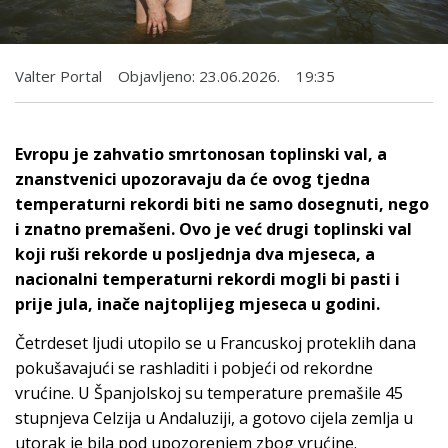
Valter Portal
Objavljeno:
23.06.2026.
19:35
Evropu je zahvatio smrtonosan toplinski val, a
znanstvenici upozoravaju da će ovog tjedna
temperaturni rekordi biti ne samo dosegnuti, nego
i znatno premašeni. Ovo je već drugi toplinski val
koji ruši rekorde u posljednja dva mjeseca, a
nacionalni temperaturni rekordi mogli bi pasti i
prije jula, inače najtoplijeg mjeseca u godini.
Četrdeset ljudi utopilo se u Francuskoj proteklih dana
pokušavajući se rashladiti i pobjeći od rekordne
vrućine. U Španjolskoj su temperature premašile 45
stupnjeva Celzija u Andaluziji, a gotovo cijela zemlja u
utorak je bila pod upozorenjem zbog vrućine.