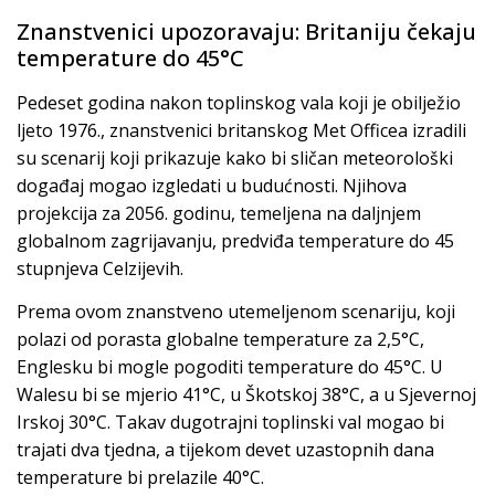
Znanstvenici upozoravaju: Britaniju čekaju
temperature do 45°C
Pedeset godina nakon toplinskog vala koji je obilježio
ljeto 1976., znanstvenici britanskog Met Officea izradili
su scenarij koji prikazuje kako bi sličan meteorološki
događaj mogao izgledati u budućnosti. Njihova
projekcija za 2056. godinu, temeljena na daljnjem
globalnom zagrijavanju, predviđa temperature do 45
stupnjeva Celzijevih.
Prema ovom znanstveno utemeljenom scenariju, koji
polazi od porasta globalne temperature za 2,5°C,
Englesku bi mogle pogoditi temperature do 45°C. U
Walesu bi se mjerio 41°C, u Škotskoj 38°C, a u Sjevernoj
Irskoj 30°C. Takav dugotrajni toplinski val mogao bi
trajati dva tjedna, a tijekom devet uzastopnih dana
temperature bi prelazile 40°C.