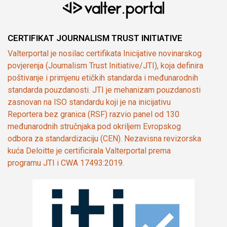
CERTIFIKAT JOURNALISM TRUST INITIATIVE
Valterportal je nosilac certifikata Inicijative novinarskog
povjerenja (Journalism Trust Initiative/JTI), koja definira
poštivanje i primjenu etičkih standarda i međunarodnih
standarda pouzdanosti. JTI je mehanizam pouzdanosti
zasnovan na ISO standardu koji je na inicijativu
Reportera bez granica (RSF) razvio panel od 130
međunarodnih stručnjaka pod okriljem Evropskog
odbora za standardizaciju (CEN). Nezavisna revizorska
kuća Deloitte je certificirala Valterportal prema
programu JTI i CWA 17493:2019.