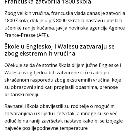
Francuska zatvorila 1800 škola
Zbog velikih vrućina, francuska vlada danas je zatvorila
1800 škola, dok je u još 8000 skratila nastavu i poslala
učenike ranije kućama, javlja novinska agencija Agence
France-Presse (AFP).
Škole u Engleskoj i Walesu zatvaraju se
zbog ekstremnih vrućina
Očekuje se da će stotine škola diljem južne Engleske i
Walesa ovog tjedna biti zatvorene ili će raditi po
skraćenom rasporedu zbog ekstremnih vrućina, koje
su obrazovni sindikati proglasili opasnima, prenose
britanski mediji.
Ravnatelji škola obavijestili su roditelje o mogućim
zatvaranjima u srijedu i četvrtak, a mnoge su se već
odlučile na raniji završetak nastave kako bi se izbjegle
najveće poslijepodnevne temperature.