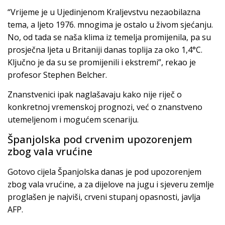
“Vrijeme je u Ujedinjenom Kraljevstvu nezaobilazna
tema, a ljeto 1976. mnogima je ostalo u živom sjećanju.
No, od tada se naša klima iz temelja promijenila, pa su
prosječna ljeta u Britaniji danas toplija za oko 1,4°C.
Ključno je da su se promijenili i ekstremi”, rekao je
profesor Stephen Belcher.
Znanstvenici ipak naglašavaju kako nije riječ o
konkretnoj vremenskoj prognozi, već o znanstveno
utemeljenom i mogućem scenariju.
Španjolska pod crvenim upozorenjem
zbog vala vrućine
Gotovo cijela Španjolska danas je pod upozorenjem
zbog vala vrućine, a za dijelove na jugu i sjeveru zemlje
proglašen je najviši, crveni stupanj opasnosti, javlja
AFP.