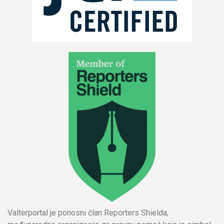
Valterportal je ponosni član Reporters Shielda,