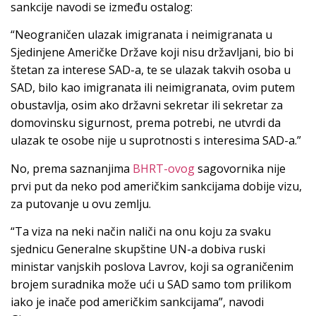
sankcije navodi se između ostalog:
“Neograničen ulazak imigranata i neimigranata u
Sjedinjene Američke Države koji nisu državljani, bio bi
štetan za interese SAD-a, te se ulazak takvih osoba u
SAD, bilo kao imigranata ili neimigranata, ovim putem
obustavlja, osim ako državni sekretar ili sekretar za
domovinsku sigurnost, prema potrebi, ne utvrdi da
ulazak te osobe nije u suprotnosti s interesima SAD-a.”
No, prema saznanjima
BHRT-ovog
sagovornika nije
prvi put da neko pod američkim sankcijama dobije vizu,
za putovanje u ovu zemlju.
“Ta viza na neki način naliči na onu koju za svaku
sjednicu Generalne skupštine UN-a dobiva ruski
ministar vanjskih poslova Lavrov, koji sa ograničenim
brojem suradnika može ući u SAD samo tom prilikom
iako je inače pod američkim sankcijama”, navodi