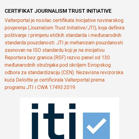
CERTIFIKAT JOURNALISM TRUST INITIATIVE
Valterportal je nosilac certifikata Inicijative novinarskog
povjerenja (Journalism Trust Initiative/JTI), koja definira
poštivanje i primjenu etičkih standarda i međunarodnih
standarda pouzdanosti. JTI je mehanizam pouzdanosti
zasnovan na ISO standardu koji je na inicijativu
Reportera bez granica (RSF) razvio panel od 130
međunarodnih stručnjaka pod okriljem Evropskog
odbora za standardizaciju (CEN). Nezavisna revizorska
kuća Deloitte je certificirala Valterportal prema
programu JTI i CWA 17493:2019.