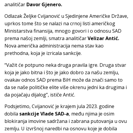
analitičar
Davor Gjenero.
Odlazak Željke Cvijanović u Sjedinjene Američke Države,
uprkos tome što se nalazi na crnoj listi američkog
Ministarstva finansija, mnogo govori i o odnosu SAD
prema našoj zemlji, smatra analitičar
Velizar Antić.
Nova američka administracija nema stav kao
prethodna, koja je izricala sankcije.
“Važit će potpuno neka druga pravila igre. Druga stvar
koja je jako bitna i što je jako dobro za našu zemlju,
ovakav odnos SAD prema BiH može da znači samo to
da se naše političke elite više okrenu jedni ka drugima i
da pojačaju dijalog”, ističe Antić.
Podsjetimo, Cvijanović je krajem jula 2023. godine
dobila
sankcije Vlade SAD-a
, među njima je osim
blokiranja imovine sadržana i zabrana putovanja u ovu
zemlju. U izvršnoj naredbi na osnovu koje je dobila