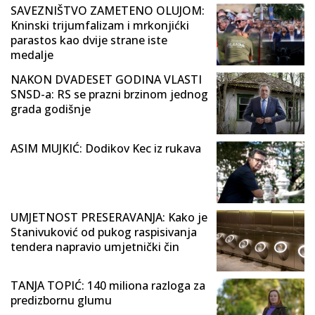
SAVEZNIŠTVO ZAMETENO OLUJOM:
Kninski trijumfalizam i mrkonjićki
parastos kao dvije strane iste
medalje
NAKON DVADESET GODINA VLASTI
SNSD-a: RS se prazni brzinom jednog
grada godišnje
ASIM MUJKIĆ: Dodikov Kec iz rukava
UMJETNOST PRESERAVANJA: Kako je
Stanivuković od pukog raspisivanja
tendera napravio umjetnički čin
TANJA TOPIĆ: 140 miliona razloga za
predizbornu glumu