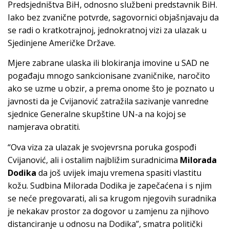
Predsjedništva BiH, odnosno službeni predstavnik BiH.
Iako bez zvanične potvrde, sagovornici objašnjavaju da
se radi o kratkotrajnoj, jednokratnoj vizi za ulazak u
Sjedinjene Američke Države.
Mjere zabrane ulaska ili blokiranja imovine u SAD ne
pogađaju mnogo sankcionisane zvaničnike, naročito
ako se uzme u obzir, a prema onome što je poznato u
javnosti da je Cvijanović zatražila sazivanje vanredne
sjednice Generalne skupštine UN-a na kojoj se
namjerava obratiti.
“Ova viza za ulazak je svojevrsna poruka gospođi
Cvijanović, ali i ostalim najbližim suradnicima
Milorada
Dodika
da još uvijek imaju vremena spasiti vlastitu
kožu. Sudbina Milorada Dodika je zapečaćena i s njim
se neće pregovarati, ali sa krugom njegovih suradnika
je nekakav prostor za dogovor u zamjenu za njihovo
distanciranje u odnosu na Dodika”, smatra politički