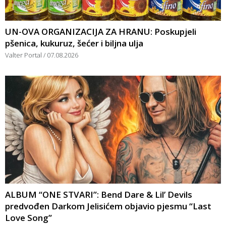
UN-OVA ORGANIZACIJA ZA HRANU: Poskupjeli
pšenica, kukuruz, šećer i biljna ulja
Valter Portal
07.08.2026
ALBUM “ONE STVARI”: Bend Dare & Lil’ Devils
predvođen Darkom Jelisićem objavio pjesmu “Last
Love Song”