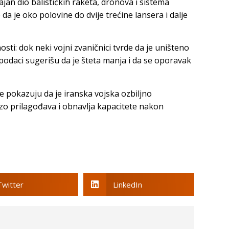
jan dio balističkih raketa, dronova i sistema
a je oko polovine do dvije trećine lansera i dalje
osti: dok neki vojni zvaničnici tvrde da je uništeno
podaci sugerišu da je šteta manja i da se oporavak
 pokazuju da je iranska vojska ozbiljno
brzo prilagođava i obnavlja kapacitete nakon
Twitter
LinkedIn