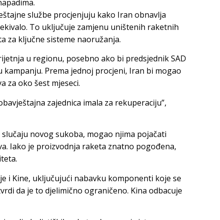
 napadima.
eštajne službe procjenjuju kako Iran obnavlja
čekivalo. To uključuje zamjenu uništenih raketnih
eta za ključne sisteme naoružanja.
prijetnja u regionu, posebno ako bi predsjednik SAD
kampanju. Prema jednoj procjeni, Iran bi mogao
a za oko šest mjeseci.
 obavještajna zajednica imala za rekuperaciju”,
 u slučaju novog sukoba, mogao njima pojačati
eva. Iako je proizvodnja raketa znatno pogođena,
teta.
je i Kine, uključujući nabavku komponenti koje se
tvrdi da je to djelimično ograničeno. Kina odbacuje