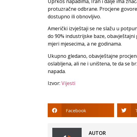
Uprkos napadima, Iran i dalje ima znača
protuzračne odbrane. Procjene govore d
dostupno ili obnovljivo.
Američki izvještaji se ne slažu u potpun
do 90% industrijske baze, obavještajni 
mjeri mjesecima, a ne godinama.
Ukupno gledano, obavještajne procjene
oslabljena, ali ne i uništena, te da se 
napada.
Izvor:
Vijesti
Facebook
AUTOR