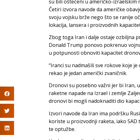
su bili oštećeni u američko-izraelskim
Četiri izvora navode da američke obavj
svoju vojsku brže nego što se ranije o
lokacija, lansera i proizvodnih kapacit
Zbog toga Iran i dalje ostaje ozbiljna 
Donald Trump ponovo pokrenuo vojnu 
u potpunosti obnoviti kapacitet dronov
“Iranci su nadmašili sve rokove koje je
rekao je jedan američki zvaničnik.
Dronovi su posebno važni jer bi Iran,
raketne napade na Izrael i zemlje Zalj
dronovi bi mogli nadoknaditi dio kapaci
Izvori navode da Iran ima podršku Rusi
koriste u proizvodnji raketa, iako SAD 
te optužbe.