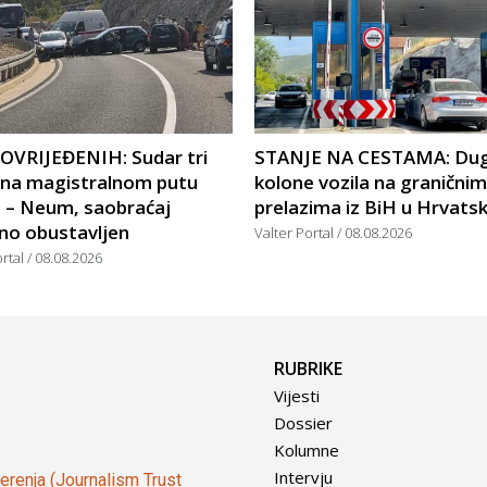
POVRIJEĐENIH: Sudar tri
STANJE NA CESTAMA: Du
a na magistralnom putu
kolone vozila na graničnim
c – Neum, saobraćaj
prelazima iz BiH u Hrvats
no obustavljen
Valter Portal
08.08.2026
ortal
08.08.2026
RUBRIKE
Vijesti
Dossier
Kolumne
Intervju
vjerenja (Journalism Trust