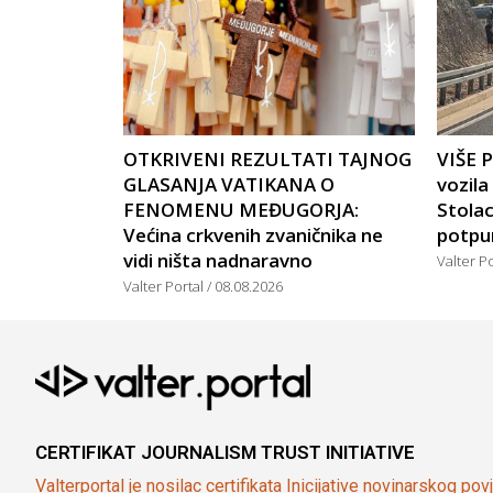
OTKRIVENI REZULTATI TAJNOG
VIŠE 
GLASANJA VATIKANA O
vozil
FENOMENU MEĐUGORJA:
Stola
Većina crkvenih zvaničnika ne
potpu
vidi ništa nadnaravno
Valter P
Valter Portal
08.08.2026
CERTIFIKAT JOURNALISM TRUST INITIATIVE
Valterportal je nosilac certifikata Inicijative novinarskog po