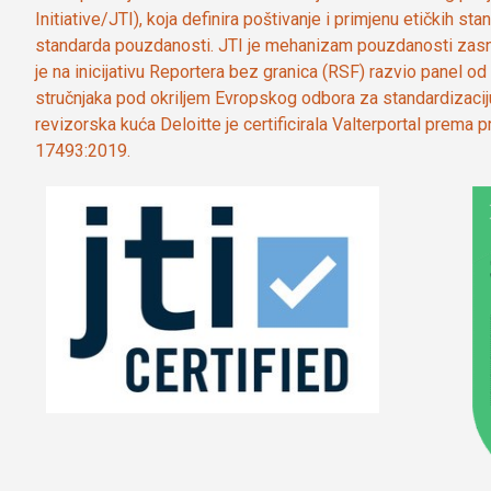
Initiative/JTI), koja definira poštivanje i primjenu etičkih s
standarda pouzdanosti. JTI je mehanizam pouzdanosti zasn
je na inicijativu Reportera bez granica (RSF) razvio panel 
stručnjaka pod okriljem Evropskog odbora za standardizaci
revizorska kuća Deloitte je certificirala Valterportal prema
17493:2019.