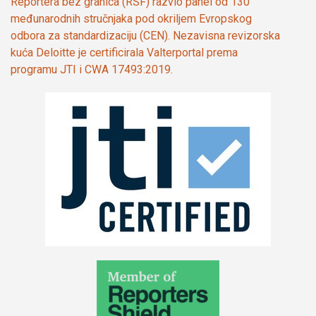
Reportera bez granica (RSF) razvio panel od 130
međunarodnih stručnjaka pod okriljem Evropskog
odbora za standardizaciju (CEN). Nezavisna revizorska
kuća Deloitte je certificirala Valterportal prema
programu JTI i CWA 17493:2019.