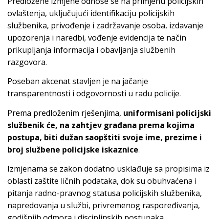
Predložene izmjene odnose se na primjenu policijskih
ovlaštenja, uključujući identifikaciju policijskih
službenika, privođenje i zadržavanje osoba, izdavanje
upozorenja i naredbi, vođenje evidencija te način
prikupljanja informacija i obavljanja službenih
razgovora.
Poseban akcenat stavljen je na jačanje
transparentnosti i odgovornosti u radu policije.
Prema predloženim rješenjima,
uniformisani policijski
službenik će, na zahtjev građana prema kojima
postupa, biti dužan saopštiti svoje ime, prezime i
broj službene policijske iskaznice
.
Izmjenama se zakon dodatno usklađuje sa propisima iz
oblasti zaštite ličnih podataka, dok su obuhvaćena i
pitanja radno-pravnog statusa policijskih službenika,
napredovanja u službi, privremenog raspoređivanja,
godišnjih odmora i disciplinskih postupaka.