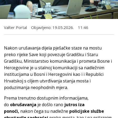
Valter Portal
Objavljeno:
19.05.2026.
11:46
Nakon urušavanja dijela pješačke staze na mostu
preko rijeke Save koji povezuje Gradišku i Staru
Gradišku, Ministarstvo komunikacija i prometa Bosne i
Hercegovine je u stalnoj komunikaciji sa nadležnim
institucijama u Bosni i Hercegovini kao i i Republici
Hrvatskoj s ciljem utvrđivanja stanja mosta i
poduzimanja neophodnih mjera.
Prema trenutno dostupnim informacijama,
do
obrušavanja
je došlo rano
jutros iza
ponoći,
nakon čega su nadležne
policijske službe
obustavile saobraćaj
preko mosta, kao i na prilaznim