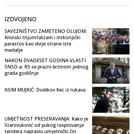
IZDVOJENO
SAVEZNIŠTVO ZAMETENO OLUJOM:
Kninski trijumfalizam i mrkonjićki
parastos kao dvije strane iste
medalje
NAKON DVADESET GODINA VLASTI
SNSD-a: RS se prazni brzinom jednog
grada godišnje
ASIM MUJKIĆ: Dodikov Kec iz rukava
UMJETNOST PRESERAVANJA: Kako je
Stanivuković od pukog raspisivanja
tendera napravio umjetnički čin