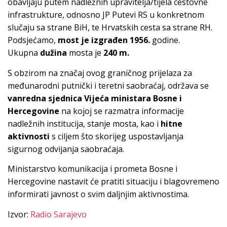
obavljaju putem nadležnih upravitelja/tijela cestovne
infrastrukture, odnosno JP Putevi RS u konkretnom
slučaju sa strane BiH, te Hrvatskih cesta sa strane RH.
Podsjećamo,
most je izgrađen 1956.
godine.
Ukupna
dužina
mosta je
240 m.
S obzirom na značaj ovog graničnog prijelaza za
međunarodni putnički i teretni saobraćaj, održava se
vanredna sjednica Vijeća ministara Bosne i
Hercegovine
na kojoj se razmatra informacije
nadležnih institucija, stanje mosta, kao i
hitne
aktivnosti
s ciljem što skorijeg uspostavljanja
sigurnog odvijanja saobraćaja.
Ministarstvo komunikacija i prometa Bosne i
Hercegovine nastavit će pratiti situaciju i blagovremeno
informirati javnost o svim daljnjim aktivnostima.
Izvor:
Radio Sarajevo