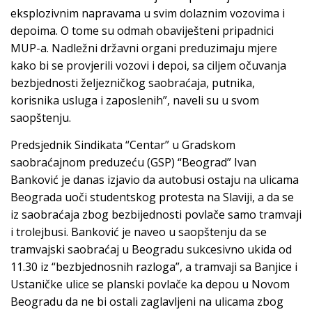
eksplozivnim napravama u svim dolaznim vozovima i
depoima. O tome su odmah obaviješteni pripadnici
MUP-a. Nadležni državni organi preduzimaju mjere
kako bi se provjerili vozovi i depoi, sa ciljem očuvanja
bezbjednosti željezničkog saobraćaja, putnika,
korisnika usluga i zaposlenih”, naveli su u svom
saopštenju.
Predsjednik Sindikata “Centar” u Gradskom
saobraćajnom preduzeću (GSP) “Beograd” Ivan
Banković je danas izjavio da autobusi ostaju na ulicama
Beograda uoči studentskog protesta na Slaviji, a da se
iz saobraćaja zbog bezbijednosti povlače samo tramvaji
i trolejbusi. Banković je naveo u saopštenju da se
tramvajski saobraćaj u Beogradu sukcesivno ukida od
11.30 iz “bezbjednosnih razloga”, a tramvaji sa Banjice i
Ustaničke ulice se planski povlače ka depou u Novom
Beogradu da ne bi ostali zaglavljeni na ulicama zbog