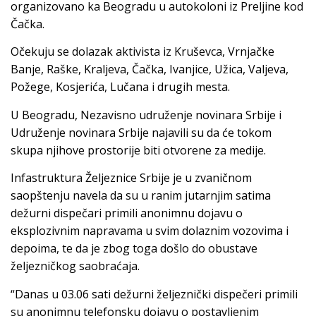
organizovano ka Beogradu u autokoloni iz Preljine kod
Čačka.
Očekuju se dolazak aktivista iz Kruševca, Vrnjačke
Banje, Raške, Kraljeva, Čačka, Ivanjice, Užica, Valjeva,
Požege, Kosjerića, Lučana i drugih mesta.
U Beogradu, Nezavisno udruženje novinara Srbije i
Udruženje novinara Srbije najavili su da će tokom
skupa njihove prostorije biti otvorene za medije.
Infastruktura Željeznice Srbije je u zvaničnom
saopštenju navela da su u ranim jutarnjim satima
dežurni dispečari primili anonimnu dojavu o
eksplozivnim napravama u svim dolaznim vozovima i
depoima, te da je zbog toga došlo do obustave
željezničkog saobraćaja.
“Danas u 03.06 sati dežurni željeznički dispečeri primili
su anonimnu telefonsku dojavu o postavljenim