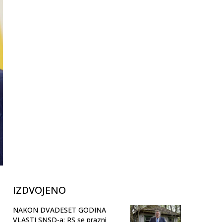
IZDVOJENO
NAKON DVADESET GODINA
VLASTI SNSD-a: RS se prazni