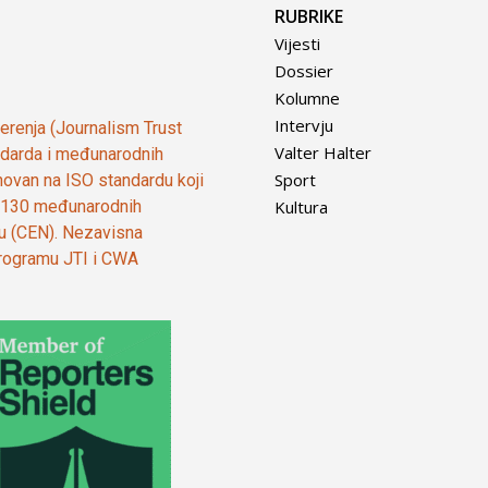
RUBRIKE
Vijesti
Dossier
Kolumne
Intervju
vjerenja (Journalism Trust
Valter Halter
tandarda i međunarodnih
Sport
ovan na ISO standardu koji
Kultura
od 130 međunarodnih
ju (CEN). Nezavisna
 programu JTI i CWA