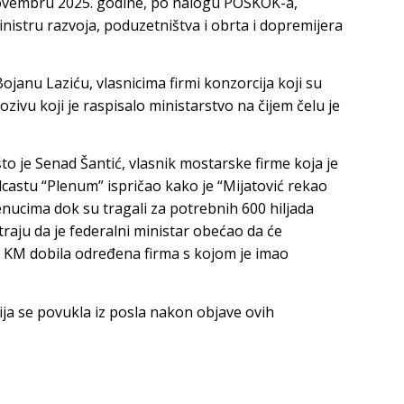
 novembru 2025. godine, po nalogu POSKOK-a,
nistru razvoja, poduzetništva i obrta i dopremijera
ojanu Laziću, vlasnicima firmi konzorcija koji su
ivu koji je raspisalo ministarstvo na čijem čelu je
o je Senad Šantić, vlasnik mostarske firme koja je
dcastu “Plenum” ispričao kako je “Mijatović rekao
trenucima dok su tragali za potrebnih 600 hiljada
traju da je federalni ministar obećao da će
na KM dobila određena firma s kojom je imao
ija se povukla iz posla nakon objave ovih