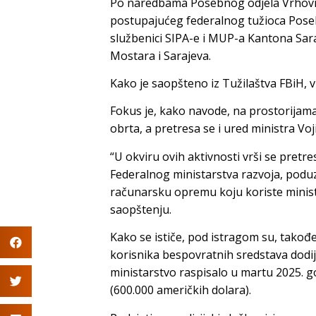
Po naredbama Posebnog odjela Vrhovn
postupajućeg federalnog tužioca Posebn
službenici SIPA-e i MUP-a Kantona Sar
Mostara i Sarajeva.
Kako je saopšteno iz Tužilaštva FBiH, vr
Fokus je, kako navode, na prostorijama
obrta, a pretresa se i ured ministra Voj
“U okviru ovih aktivnosti vrši se pretre
Federalnog ministarstva razvoja, poduz
računarsku opremu koju koriste ministar
saopštenju.
Kako se ističe, pod istragom su, također
korisnika bespovratnih sredstava dodij
ministarstvo raspisalo u martu 2025. 
(600.000 američkih dolara).