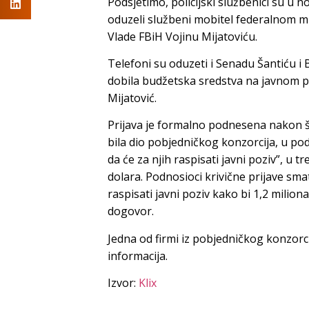
Podsjetimo, policijski službenici su u
oduzeli službeni mobitel federalnom mi
Vlade FBiH Vojinu Mijatoviću.
Telefoni su oduzeti i Senadu Šantiću i B
dobila budžetska sredstva na javnom poz
Mijatović.
Prijava je formalno podnesena nakon št
bila dio pobjedničkog konzorcija, u po
da će za njih raspisati javni poziv”, u 
dolara. Podnosioci krivične prijave sma
raspisati javni poziv kako bi 1,2 milio
dogovor.
Jedna od firmi iz pobjedničkog konzorc
informacija.
Izvor:
Klix