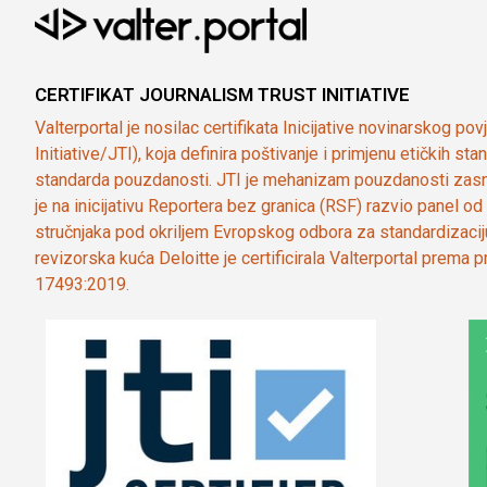
CERTIFIKAT JOURNALISM TRUST INITIATIVE
Valterportal je nosilac certifikata Inicijative novinarskog po
Initiative/JTI), koja definira poštivanje i primjenu etičkih s
standarda pouzdanosti. JTI je mehanizam pouzdanosti zasn
je na inicijativu Reportera bez granica (RSF) razvio panel 
stručnjaka pod okriljem Evropskog odbora za standardizaci
revizorska kuća Deloitte je certificirala Valterportal prema
17493:2019.