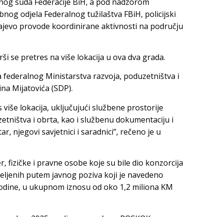
og suda Federacije BiH, a pod nadzorom
og odjela Federalnog tužilaštva FBiH, policijski
ajevo provode koordinirane aktivnosti na području
ši se pretres na više lokacija u ova dva grada.
 federalnog Ministarstva razvoja, poduzetništva i
ina Mijatovića (SDP).
s više lokacija, uključujući službene prostorije
etništva i obrta, kao i službenu dokumentaciju i
, njegovi savjetnici i saradnici”, rečeno je u
, fizičke i pravne osobe koje su bile dio konzorcija
eljenih putem javnog poziva koji je navedeno
godine, u ukupnom iznosu od oko 1,2 miliona KM