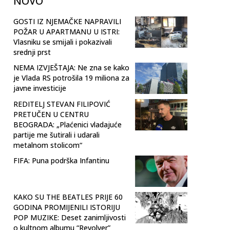
NOVO
GOSTI IZ NJEMAČKE NAPRAVILI
POŽAR U APARTMANU U ISTRI:
Vlasniku se smijali i pokazivali
srednji prst
NEMA IZVJEŠTAJA: Ne zna se kako
je Vlada RS potrošila 19 miliona za
javne investicije
REDITELJ STEVAN FILIPOVIĆ
PRETUČEN U CENTRU
BEOGRADA: „Plaćenici vladajuće
partije me šutirali i udarali
metalnom stolicom“
FIFA: Puna podrška Infantinu
KAKO SU THE BEATLES PRIJE 60
GODINA PROMIJENILI ISTORIJU
POP MUZIKE: Deset zanimljivosti
o kultnom albumu “Revolver”