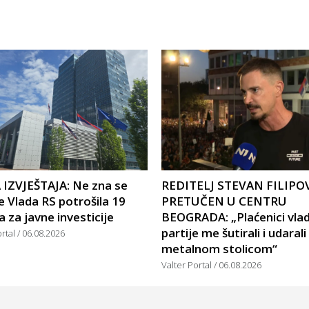
IZVJEŠTAJA: Ne zna se
REDITELJ STEVAN FILIPO
e Vlada RS potrošila 19
PRETUČEN U CENTRU
a za javne investicije
BEOGRADA: „Plaćenici vla
partije me šutirali i udarali
ortal
06.08.2026
metalnom stolicom“
Valter Portal
06.08.2026