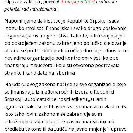
cilj ovog zakona
„
povećati
transparentnost
i zabraniti
politički rad udruženjima”.
Napominjemo da institucije Republike Srpske i sada
mogu kontrolisati finansijsko i svako drugo poslovanje
organizacija civilnog društva. Takođe, udruženjima je i
po postojećem zakonu zabranjeno političko djelovanje,
ali ono se prethodnih godina očigledno nije odnosilo na
nevladine organizacije pod kontrolom vlasti koje se
finansiraju iz budžeta i koje su otvoreno podržavala
stranke i kandidate na izborima.
Na udaru ovog zakona naći će se sve organizacije koje
se finansiraju iz međunarodnih izvora u Republici
Srpskoj i automatski će nositi etiketu „stranih
agenata”, iako se iz tih istih izvora finansira i vlast u RS.
Isto tako, ovim zakonom se zabranjuje svim
udruženjima koja imaju nezavisno finansiranje da
predlažu zakone ili da „utiču na javno mnjenje”, upravo