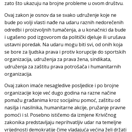
zato što ukazuju na brojne probleme u ovom društvu.
Ovaj zakon je osnov da se svako udruženje koje ne
bude po volji vlasti nađe na udaru raznih nedorečenih
odredbi i proizvoljnih tumačenja, a u konačnici da bude
i ugašeno pod izgovorom da politički djeluje ili urušava
ustavni poredak. Na udaru mogu biti svi, od onih koja
se bore za ljudska prava i protiv korupcije do sportskih
organizacija, udruženja za prava žena, sindikata,
udruženja za zaštitu prava potrošača i humanitarnih
organizacija.
Ovaj zakon imaće nesagledive posljedice i po brojne
organizacije koje već dugo godina na razne načine
pomažu građanima kroz socijalnu pomoć, zaštitu od
nasilja i nasilnika, humanitarne akcije, pružanje pravne
pomoći i sl. Posebno ističemo da izmjene Krivičnog
zakonika predstavljaju neprihvatljiv udar na temeljne
vrijednosti demokratije čime vladajuća većina želi držati