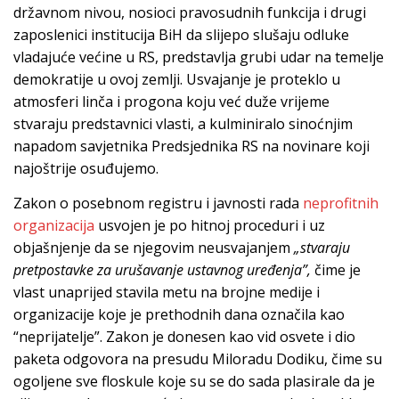
državnom nivou, nosioci pravosudnih funkcija i drugi
zaposlenici institucija BiH da slijepo slušaju odluke
vladajuće većine u RS, predstavlja grubi udar na temelje
demokratije u ovoj zemlji. Usvajanje je proteklo u
atmosferi linča i progona koju već duže vrijeme
stvaraju predstavnici vlasti, a kulminiralo sinoćnjim
napadom savjetnika Predsjednika RS na novinare koji
najoštrije osuđujemo.
Zakon o posebnom registru i javnosti rada
neprofitnih
organizacija
usvojen je po hitnoj proceduri i uz
objašnjenje da se njegovim neusvajanjem
„
stvaraju
pretpostavke za urušavanje ustavnog uređenja”,
čime je
vlast unaprijed stavila metu na brojne medije i
organizacije koje je prethodnih dana označila kao
“neprijatelje”. Zakon je donesen kao vid osvete i dio
paketa odgovora na presudu Miloradu Dodiku, čime su
ogoljene sve floskule koje su se do sada plasirale da je