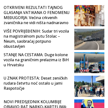
OTKRIVENI REZULTATI TAJNOG
GLASANJA VATIKANA O FENOMENU
MEĐUGORJA: Većina crkvenih
zvaničnika ne vidi ništa nadnaravno
VIŠE POVRIJEĐENIH: Sudar tri vozila
na magistralnom putu Stolac –
Neum, saobraćaj potpuno
obustavljen
STANJE NA CESTAMA: Duge kolone
vozila na graničnim prelazima iz BiH
u Hrvatsku
U ZNAK PROTESTA: Deset zeničkih
rudara četvrtu noć ostalo u jami
Raspotočje
NOVI PREDSJEDNIK KOLUMBIJE
OBJAVIO RAT NARKO-KARTELIMA: