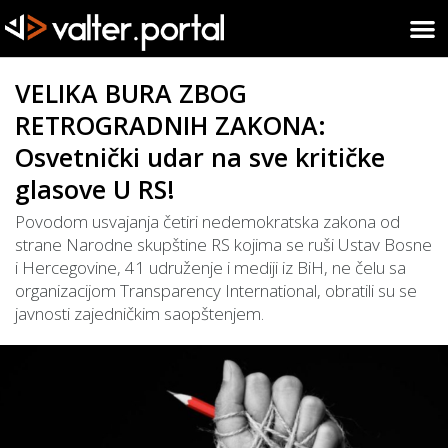
VELIKA BURA ZBOG
RETROGRADNIH ZAKONA:
Osvetnički udar na sve kritičke
glasove U RS!
Povodom usvajanja četiri nedemokratska zakona od
strane Narodne skupštine RS kojima se ruši Ustav Bosne
i Hercegovine, 41 udruženje i mediji iz BiH, ne čelu sa
organizacijom Transparency International, obratili su se
javnosti zajedničkim saopštenjem.