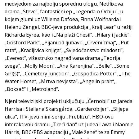
medvjedom za najbolju sporednu ulogu, Netflixova
drama „Steve“, fantastični ep „Legenda o Ochiju“, u
kojem glumi uz Willema Dafoea, Finna Wolfharda i
Helenu Zengel, BBC-jeva produkcija „Kralj Lear“ u režiji
Richarda Eyrea, kao i „Na plaži Chesil“, „Hilary i Jackie“,
„Gosford Park“, „Pijani od ljubavi“, „Crveni zmaj“, „Put
rata“, „Kradljivica knjiga“, „Svjedočanstvo mladosti“,
„Everest“, višestruko nagrađivana drama „Teorija
svega“, „Molly Moon“, „Ana Karenjina“, „Belle“, „Some
Girl(s)“, „Cemetery Junction“, „Gospođica Potter“, „The
Water Horse“, „Mrtva nevjesta“, „Angelin prah“,
„Boksač“ i „Metroland“.
Njeni televizijski projekti uključuju „Černobil“ uz Jareda
Harrisa i Stellana Skarsgårda, „Garderobijer“, „Slijepa
ulica“, ITV-jevu mini-seriju „Preblizu“, HBO-ovu
interaktivnu dramu „Treći dan“ uz Judea Lawa i Naomie
Harris, BBC/PBS adaptaciju „Male žene“ te za Emmy