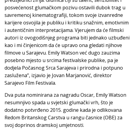
predsjednici žirija. Glumica čiji su talent, senzibilitet i
posvećenost glumačkom pozivu ostavili dubok trag u
savremenoj kinematografiji, tokom svoje izvanredne
karijere osvojila je publiku i kritiku snažnim, emotivnim
i autentičnim interpretacijama. Vjerujem da će filmski
autori iz ovogodišnjeg programa biti jednako uzbuđeni
kao i mi činjenicom da će upravo ona gledati njihove
filmove u Sarajevu. Emily Watson već dugo zauzima
posebno mjesto u srcima festivalske publike, pa je
dodjela Počasnog Srca Sarajeva i prirodna i potpuno
zaslužena”, izjavio je Jovan Marjanović, direktor
Sarajevo Film Festivala.
Dva puta nominirana za nagradu Oscar, Emily Watson
nesumnjivo spada u svjetski glumački vrh, što je
dodatno potvrđeno 2015. godine kada je odlikovana
Redom Britanskog Carstva u rangu časnice (OBE) za
svoj doprinos dramskoj umjetnosti.