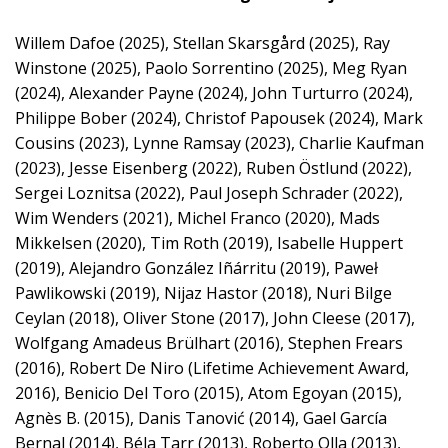
Willem Dafoe (2025), Stellan Skarsgård (2025), Ray
Winstone (2025), Paolo Sorrentino (2025), Meg Ryan
(2024), Alexander Payne (2024), John Turturro (2024),
Philippe Bober (2024), Christof Papousek (2024), Mark
Cousins (2023), Lynne Ramsay (2023), Charlie Kaufman
(2023), Jesse Eisenberg (2022), Ruben Östlund (2022),
Sergei Loznitsa (2022), Paul Joseph Schrader (2022),
Wim Wenders (2021), Michel Franco (2020), Mads
Mikkelsen (2020), Tim Roth (2019), Isabelle Huppert
(2019), Alejandro González Iñárritu (2019), Paweł
Pawlikowski (2019), Nijaz Hastor (2018), Nuri Bilge
Ceylan (2018), Oliver Stone (2017), John Cleese (2017),
Wolfgang Amadeus Brülhart (2016), Stephen Frears
(2016), Robert De Niro (Lifetime Achievement Award,
2016), Benicio Del Toro (2015), Atom Egoyan (2015),
Agnès B. (2015), Danis Tanović (2014), Gael García
Bernal (2014), Béla Tarr (2013), Roberto Olla (2013),