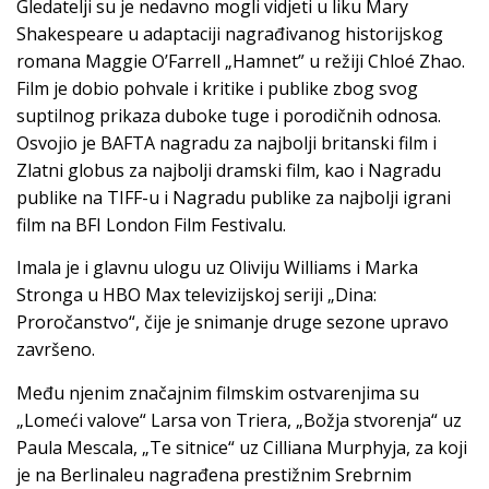
Gledatelji su je nedavno mogli vidjeti u liku Mary
Shakespeare u adaptaciji nagrađivanog historijskog
romana Maggie O’Farrell „Hamnet” u režiji Chloé Zhao.
Film je dobio pohvale i kritike i publike zbog svog
suptilnog prikaza duboke tuge i porodičnih odnosa.
Osvojio je BAFTA nagradu za najbolji britanski film i
Zlatni globus za najbolji dramski film, kao i Nagradu
publike na TIFF-u i Nagradu publike za najbolji igrani
film na BFI London Film Festivalu.
Imala je i glavnu ulogu uz Oliviju Williams i Marka
Stronga u HBO Max televizijskoj seriji „Dina:
Proročanstvo“, čije je snimanje druge sezone upravo
završeno.
Među njenim značajnim filmskim ostvarenjima su
„Lomeći valove“ Larsa von Triera, „Božja stvorenja“ uz
Paula Mescala, „Te sitnice“ uz Cilliana Murphyja, za koji
je na Berlinaleu nagrađena prestižnim Srebrnim