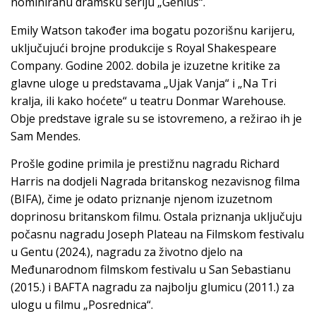
nominiranu dramsku seriju „Genius“.
Emily Watson također ima bogatu pozorišnu karijeru,
uključujući brojne produkcije s Royal Shakespeare
Company. Godine 2002. dobila je izuzetne kritike za
glavne uloge u predstavama „Ujak Vanja“ i „Na Tri
kralja, ili kako hoćete“ u teatru Donmar Warehouse.
Obje predstave igrale su se istovremeno, a režirao ih je
Sam Mendes.
Prošle godine primila je prestižnu nagradu Richard
Harris na dodjeli Nagrada britanskog nezavisnog filma
(BIFA), čime je odato priznanje njenom izuzetnom
doprinosu britanskom filmu. Ostala priznanja uključuju
počasnu nagradu Joseph Plateau na Filmskom festivalu
u Gentu (2024.), nagradu za životno djelo na
Međunarodnom filmskom festivalu u San Sebastianu
(2015.) i BAFTA nagradu za najbolju glumicu (2011.) za
ulogu u filmu „Posrednica“.