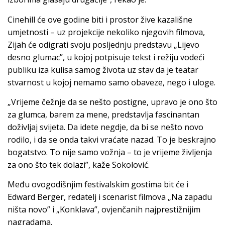
Cinehill će ove godine biti i prostor žive kazališne
umjetnosti – uz projekcije nekoliko njegovih filmova,
Zijah će odigrati svoju posljednju predstavu „Lijevo
desno glumac”, u kojoj potpisuje tekst i režiju vodeći
publiku iza kulisa samog života uz stav da je teatar
stvarnost u kojoj nemamo samo obaveze, nego i uloge.
„Vrijeme čežnje da se nešto postigne, upravo je ono što
za glumca, barem za mene, predstavlja fascinantan
doživljaj svijeta. Da idete negdje, da bi se nešto novo
rodilo, i da se onda takvi vraćate nazad. To je beskrajno
bogatstvo. To nije samo vožnja – to je vrijeme življenja
za ono što tek dolazi”, kaže Sokolović.
Među ovogodišnjim festivalskim gostima bit će i
Edward Berger, redatelj i scenarist filmova „Na zapadu
ništa novo” i „Konklava”, ovjenčanih najprestižnijim
nagradama.