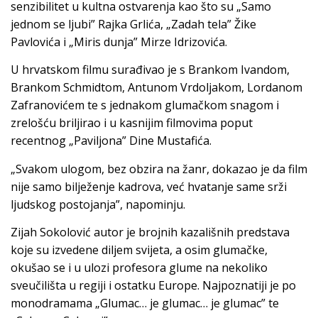
senzibilitet u kultna ostvarenja kao što su „Samo
jednom se ljubi” Rajka Grlića, „Zadah tela” Žike
Pavlovića i „Miris dunja” Mirze Idrizovića.
U hrvatskom filmu surađivao je s Brankom Ivandom,
Brankom Schmidtom, Antunom Vrdoljakom, Lordanom
Zafranovićem te s jednakom glumačkom snagom i
zrelošću briljirao i u kasnijim filmovima poput
recentnog „Paviljona” Dine Mustafića.
„Svakom ulogom, bez obzira na žanr, dokazao je da film
nije samo bilježenje kadrova, već hvatanje same srži
ljudskog postojanja”, napominju.
Zijah Sokolović autor je brojnih kazališnih predstava
koje su izvedene diljem svijeta, a osim glumačke,
okušao se i u ulozi profesora glume na nekoliko
sveučilišta u regiji i ostatku Europe. Najpoznatiji je po
monodramama „Glumac… je glumac… je glumac” te