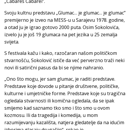
„Cabares Cabarei”.
Svoju kultnu predstavu „Glumac… je glumac… je glumac”
premijerno je izveo na MESS-u u Sarajevu 1978. godine,
a otad ju je igrao gotovo 2000 puta. Osim Sokolovića,
izvelo ju je još 19 glumaca na pet jezika u 25 zemalja
svijeta.
S festivala kažu i kako, razočaran našom političkom
stvarnošću, Sokolović ističe da već perverzno traži neki
novi ili satirični pasus da bi se njime nahranio.
„Ono što mogu, jer sam glumac, je raditi predstave.
Predstave koje dovode u pitanje društvene, političke,
kulturne i umjetničke forme. Predstave koje su tragična
ogledala stvarnosti ili komična ogledala, da se ipak
smijemo kad saznamo tko smo i što smo u ovom
kozmosu. Ili da tragedija i komedija, u mom
razumijevanju kazališta, natjera gledatelje da na idućim
izborima glasaju drugačije“, rekao je.