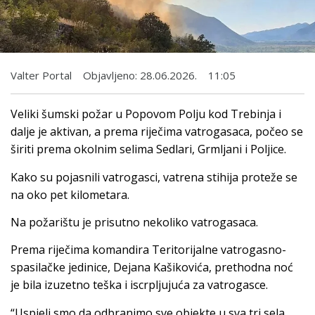
Valter Portal
Objavljeno:
28.06.2026.
11:05
Veliki šumski požar u Popovom Polju kod Trebinja i
dalje je aktivan, a prema riječima vatrogasaca, počeo se
širiti prema okolnim selima Sedlari, Grmljani i Poljice.
Kako su pojasnili vatrogasci, vatrena stihija proteže se
na oko pet kilometara.
Na požarištu je prisutno nekoliko vatrogasaca.
Prema riječima komandira Teritorijalne vatrogasno-
spasilačke jedinice, Dejana Kašikovića, prethodna noć
je bila izuzetno teška i iscrpljujuća za vatrogasce.
“Uspjeli smo da odbranimo sve objekte u sva tri sela,