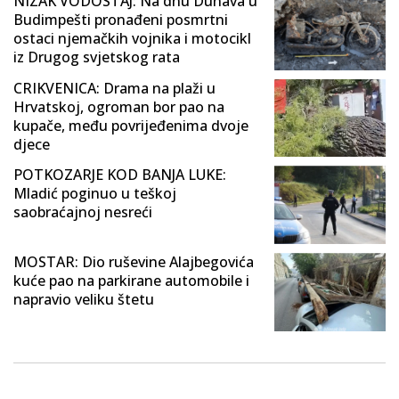
NIZAK VODOSTAJ: Na dnu Dunava u
Budimpešti pronađeni posmrtni
ostaci njemačkih vojnika i motocikl
iz Drugog svjetskog rata
CRIKVENICA: Drama na plaži u
Hrvatskoj, ogroman bor pao na
kupače, među povrijeđenima dvoje
djece
POTKOZARJE KOD BANJA LUKE:
Mladić poginuo u teškoj
saobraćajnoj nesreći
MOSTAR: Dio ruševine Alajbegovića
kuće pao na parkirane automobile i
napravio veliku štetu