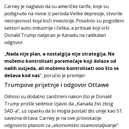
Carney je naglasio da su američke tarife, koje su
podignute na nivoe iz perioda Velike depresije, stvorile
neizvjesnost koja koči investicije. Posebno su pogođeni
sektori auto-industrije i čelika, a pritisak koji vrši
Donald Trump natjerao je Kanadu na radikalan
odgovor.
„
Nada nije plan, a nostalgija nije strategija. Ne
možemo kontrolisati poremećaje koji dolaze od
naših susjeda, ali možemo kontrolisati ono što se
dešava kod nas
“, poručio je premijer.
Trumpove prijetnje i odgovor Ottawe
Odnosi su dodatno zaoštreni nakon što je Donald
Trump prošle sedmice izjavio da „Kanada živi zbog
SAD-a“, uz opasku da bi mogla postati dio unije kao 51.
savezna država. Carney je na ove provokacije
odgovorio planom za „ekonomsko osamostaljivanje“: