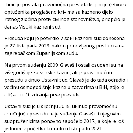
Time je postala pravomoćna presuda kojom je četvoro
optuženika proglašeno krivima za kazneno djelo
ratnog zločina protiv civilnog stanovništva, priopćio je
danas Visoki kazneni sud.
Presuda koju je potvrdio Visoki kazneni sud donesena
je 27. listopada 2023. nakon ponovljenog postupka na
zagrebačkom Županijskom sudu.
Na prvom suđenju 2009. Glavaš i ostali osuđeni su na
višegodišnje zatvorske kazne, ali je pravomoćnu
presudu ukinuo Ustavni sud. Glavaš je do tada odradio i
većinu osmogodišnje kazne u zatvorima u BiH, gdje je
otišao uoči izricanja prve presude.
Ustavni sud je u siječnju 2015. ukinuo pravomoćnu
osuđujuću presudu te je suđenje Glavašu i njegovim
suoptuženicima ponovno započelo 2017., a koje je još
jednom iz početka krenulo u listopadu 2021.