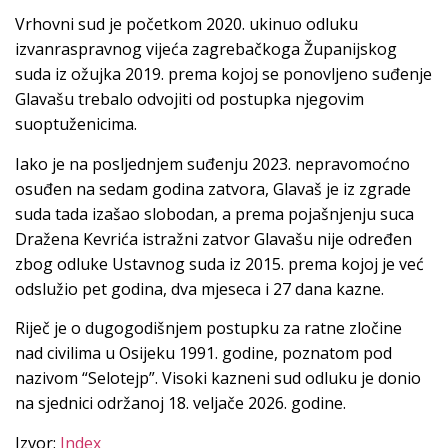
Vrhovni sud je početkom 2020. ukinuo odluku
izvanraspravnog vijeća zagrebačkoga Županijskog
suda iz ožujka 2019. prema kojoj se ponovljeno suđenje
Glavašu trebalo odvojiti od postupka njegovim
suoptuženicima.
Iako je na posljednjem suđenju 2023. nepravomoćno
osuđen na sedam godina zatvora, Glavaš je iz zgrade
suda tada izašao slobodan, a prema pojašnjenju suca
Dražena Kevrića istražni zatvor Glavašu nije određen
zbog odluke Ustavnog suda iz 2015. prema kojoj je već
odslužio pet godina, dva mjeseca i 27 dana kazne.
Riječ je o dugogodišnjem postupku za ratne zločine
nad civilima u Osijeku 1991. godine, poznatom pod
nazivom “Selotejp”. Visoki kazneni sud odluku je donio
na sjednici održanoj 18. veljače 2026. godine.
Izvor:
Index