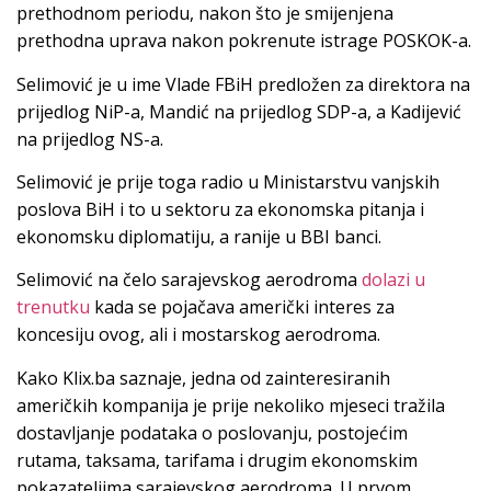
prethodnom periodu, nakon što je smijenjena
prethodna uprava nakon pokrenute istrage POSKOK-a.
Selimović je u ime Vlade FBiH predložen za direktora na
prijedlog NiP-a, Mandić na prijedlog SDP-a, a Kadijević
na prijedlog NS-a.
Selimović je prije toga radio u Ministarstvu vanjskih
poslova BiH i to u sektoru za ekonomska pitanja i
ekonomsku diplomatiju, a ranije u BBI banci.
Selimović na čelo sarajevskog aerodroma
dolazi u
trenutku
kada se pojačava američki interes za
koncesiju ovog, ali i mostarskog aerodroma.
Kako Klix.ba saznaje, jedna od zainteresiranih
američkih kompanija je prije nekoliko mjeseci tražila
dostavljanje podataka o poslovanju, postojećim
rutama, taksama, tarifama i drugim ekonomskim
pokazateljima sarajevskog aerodroma. U prvom