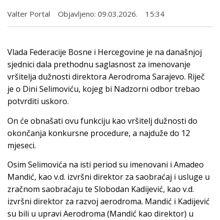
Valter Portal
Objavljeno:
09.03.2026.
15:34
Vlada Federacije Bosne i Hercegovine je na današnjoj
sjednici dala prethodnu saglasnost za imenovanje
vršitelja dužnosti direktora Aerodroma Sarajevo. Riječ
je o Dini Selimoviću, kojeg bi Nadzorni odbor trebao
potvrditi uskoro.
On će obnašati ovu funkciju kao vršitelj dužnosti do
okončanja konkursne procedure, a najduže do 12
mjeseci.
Osim Selimovića na isti period su imenovani i Amadeo
Mandić, kao v.d. izvršni direktor za saobraćaj i usluge u
zračnom saobraćaju te Slobodan Kadijević, kao v.d.
izvršni direktor za razvoj aerodroma. Mandić i Kadijević
su bili u upravi Aerodroma (Mandić kao direktor) u