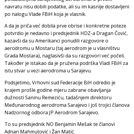
navratu nisu dobili podatke, ali su im kasnije dostavljeni
po nalogu Vlade FBiH koja je vlasnik.
A da je priča već dobila prve obrise i konkretne poteze
potvrdio je nedavno i predsjednik HDZ-a Dragan Čović,
kazavši da su Amerikanci ponudili razgovore o
aerodromu u Mostaru (taj aerodrom je u vlasništvu
Grada Mostara), naglasivši da su razgovori već počeli.
Također je istakao da je pružena podrška Vladi FBiH za
istu stvar u vezi aerodroma u Sarajevu.
Podsjetimo, Vrhovni sud Federacije BiH odredio je
krajem prošle godine mjeru zabrane obavljanja
dužnosti Saninu Remeziću, tadašnjem direktoru
Međunarodnog aerodroma Sarajevo i još trojici članova
Nadzornog odbora JP Aerodrom Sarajevo.
To su predsjednik NO Benjamin Mešak te članovi
Adnan Mahmutović i Žan Matić.