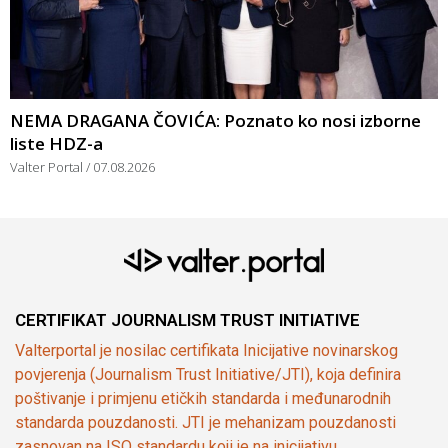
NEMA DRAGANA ČOVIĆA: Poznato ko nosi izborne
liste HDZ-a
Valter Portal
07.08.2026
CERTIFIKAT JOURNALISM TRUST INITIATIVE
Valterportal je nosilac certifikata Inicijative novinarskog
povjerenja (Journalism Trust Initiative/JTI), koja definira
poštivanje i primjenu etičkih standarda i međunarodnih
standarda pouzdanosti. JTI je mehanizam pouzdanosti
zasnovan na ISO standardu koji je na inicijativu