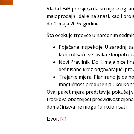
Vlada FBiH podsjeća da su mjere ograni
maloprodaji) i dalje na snazi, kao i pro
do 1. maja 2026. godine.
Šta očekuje trgovce u narednim sedmi
Pojačane inspekcije: U saradnji 
kontrolisaće se svaka zloupotreb
Novi Pravilnik: Do 1. maja biće fi
definisane kroz odgovarajući pravi
Trajanje mjera: Planirano je da nov
mogućnost produženja ukoliko trž
Ovaj paket mjera predstavlja pokušaj vl
troškova obezbijedi predvidivost cijena
domaćinstva ne mogu funkcionisati.
Izvor:
N1