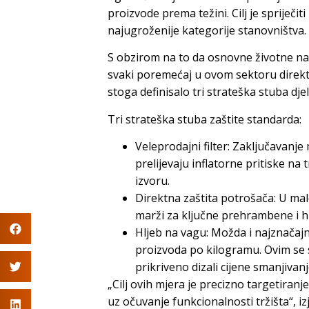
proizvode prema težini. Cilj je spriječit
najugroženije kategorije stanovništva.
S obzirom na to da osnovne životne nam
svaki poremećaj u ovom sektoru direktn
stoga definisalo tri strateška stuba d
Tri strateška stuba zaštite standarda:
Veleprodajni filter: Zaključavanj
prelijevaju inflatorne pritiske n
izvoru.
Direktna zaštita potrošača: U malo
marži za ključne prehrambene i h
Hljeb na vagu: Možda i najznačajn
proizvoda po kilogramu. Ovim se s
prikriveno dizali cijene smanjivan
„Cilj ovih mjera je precizno targetiran
uz očuvanje funkcionalnosti tržišta“, izj