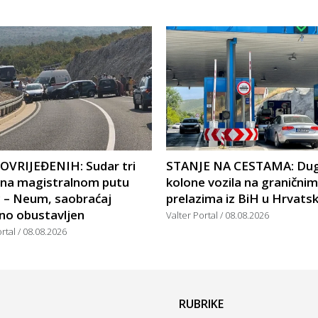
POVRIJEĐENIH: Sudar tri
STANJE NA CESTAMA: Du
a na magistralnom putu
kolone vozila na graničnim
c – Neum, saobraćaj
prelazima iz BiH u Hrvats
no obustavljen
Valter Portal
08.08.2026
ortal
08.08.2026
RUBRIKE