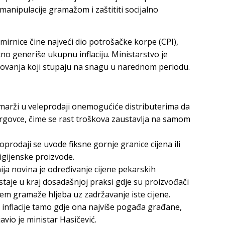
i manipulacije gramažom i zaštititi socijalno
irnice čine najveći dio potrošačke korpe (CPI),
o generiše ukupnu inflaciju. Ministarstvo je
jelovanja koji stupaju na snagu u narednom periodu.
e marži u veleprodaji onemogućiće distributerima da
a trgovce, čime se rast troškova zaustavlja na samom
prodaji se uvode fiksne gornje granice cijena ili
igijenske proizvode.
ija novina je određivanje cijene pekarskih
taje u kraj dosadašnjoj praksi gdje su proizvođači
jem gramaže hljeba uz zadržavanje iste cijene.
je inflacije tamo gdje ona najviše pogađa građane,
avio je ministar Hasičević.