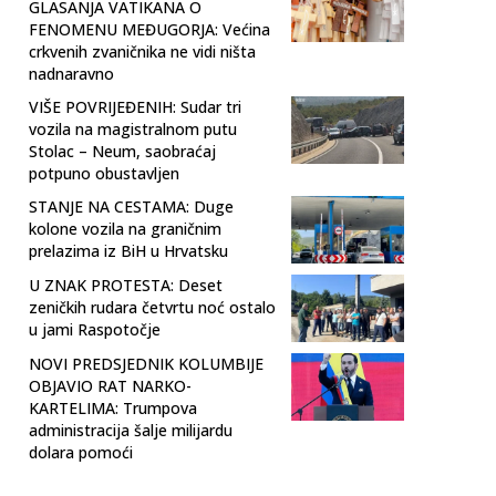
GLASANJA VATIKANA O
FENOMENU MEĐUGORJA: Većina
crkvenih zvaničnika ne vidi ništa
nadnaravno
VIŠE POVRIJEĐENIH: Sudar tri
vozila na magistralnom putu
Stolac – Neum, saobraćaj
potpuno obustavljen
STANJE NA CESTAMA: Duge
kolone vozila na graničnim
prelazima iz BiH u Hrvatsku
U ZNAK PROTESTA: Deset
zeničkih rudara četvrtu noć ostalo
u jami Raspotočje
NOVI PREDSJEDNIK KOLUMBIJE
OBJAVIO RAT NARKO-
KARTELIMA: Trumpova
administracija šalje milijardu
dolara pomoći