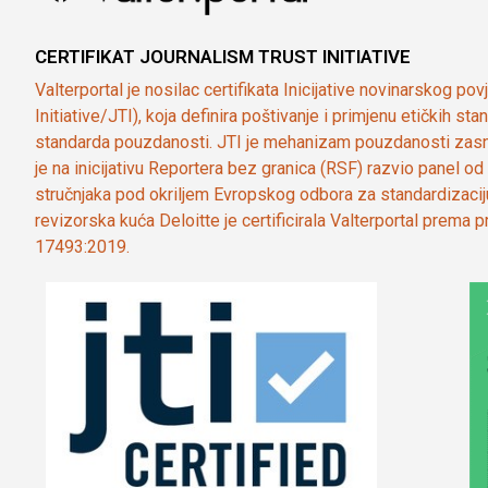
CERTIFIKAT JOURNALISM TRUST INITIATIVE
Valterportal je nosilac certifikata Inicijative novinarskog po
Initiative/JTI), koja definira poštivanje i primjenu etičkih s
standarda pouzdanosti. JTI je mehanizam pouzdanosti zasn
je na inicijativu Reportera bez granica (RSF) razvio panel 
stručnjaka pod okriljem Evropskog odbora za standardizaci
revizorska kuća Deloitte je certificirala Valterportal prema
17493:2019.