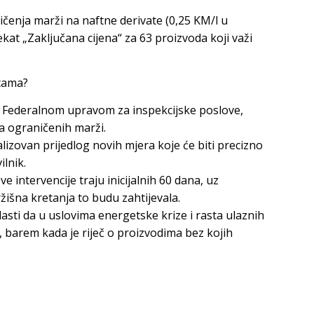
čenja marži na naftne derivate (0,25 KM/l u
jekat „Zaključana cijena“ za 63 proizvoda koji važi
cama?
sa Federalnom upravom za inspekcijske poslove,
a ograničenih marži.
nalizovan prijedlog novih mjera koje će biti precizno
lnik.
e intervencije traju inicijalnih 60 dana, uz
išna kretanja to budu zahtijevala.
asti da u uslovima energetske krize i rasta ulaznih
, barem kada je riječ o proizvodima bez kojih