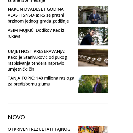
strane iste medalje
NAKON DVADESET GODINA
VLASTI SNSD-a: RS se prazni
brzinom jednog grada godišnje
ASIM MUJKIĆ: Dodikov Kec iz
rukava
UMJETNOST PRESERAVANJA:
Kako je Stanivuković od pukog
raspisivanja tendera napravio
umjetnički čin
TANJA TOPIĆ: 140 miliona razloga
za predizbornu glumu
NOVO
OTKRIVENI REZULTATI TAJNOG