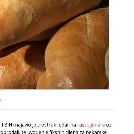
0
 FBiH) najavio je trostruki udar na
rast cijena
kroz
oprodaji, te uvođenje fiksnih cijena za pekarske