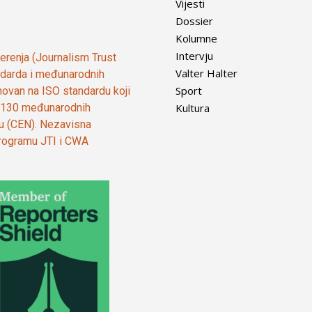
Vijesti
Dossier
Kolumne
Intervju
vjerenja (Journalism Trust
Valter Halter
tandarda i međunarodnih
Sport
ovan na ISO standardu koji
Kultura
od 130 međunarodnih
ju (CEN). Nezavisna
 programu JTI i CWA