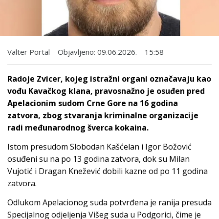
Valter Portal
Objavljeno:
09.06.2026.
15:58
Radoje Zvicer, kojeg istražni organi označavaju kao
vođu Kavačkog klana, pravosnažno je osuđen pred
Apelacionim sudom Crne Gore na 16 godina
zatvora, zbog stvaranja kriminalne organizacije
radi međunarodnog šverca kokaina.
Istom presudom Slobodan Kašćelan i Igor Božović
osuđeni su na po 13 godina zatvora, dok su Milan
Vujotić i Dragan Knežević dobili kazne od po 11 godina
zatvora.
Odlukom Apelacionog suda potvrđena je ranija presuda
Specijalnog odjeljenja Višeg suda u Podgorici, čime je