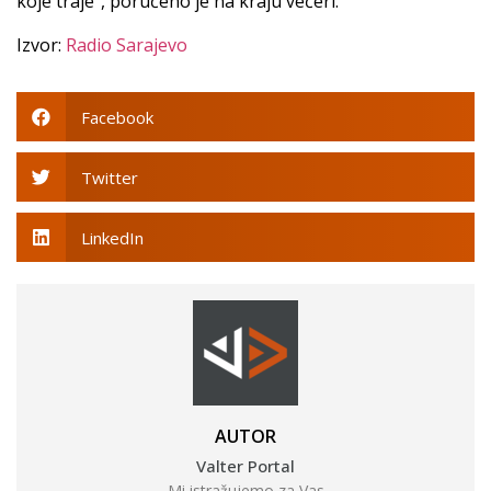
koje traje”, poručeno je na kraju večeri.
Izvor:
Radio Sarajevo
Facebook
Twitter
LinkedIn
AUTOR
Valter Portal
Mi istražujemo za Vas