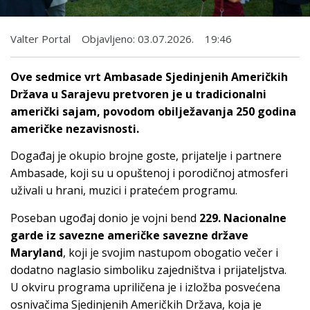
Valter Portal
Objavljeno:
03.07.2026.
19:46
Ove sedmice vrt Ambasade Sjedinjenih Američkih
Država u Sarajevu pretvoren je u tradicionalni
američki sajam, povodom obilježavanja 250 godina
američke nezavisnosti.
Događaj je okupio brojne goste, prijatelje i partnere
Ambasade, koji su u opuštenoj i porodičnoj atmosferi
uživali u hrani, muzici i pratećem programu.
Poseban ugođaj donio je vojni bend
229. Nacionalne
garde iz savezne američke savezne države
Maryland
, koji je svojim nastupom obogatio večer i
dodatno naglasio simboliku zajedništva i prijateljstva.
U okviru programa upriličena je i izložba posvećena
osnivačima Sjedinjenih Američkih Država, koja je