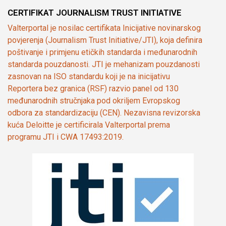
CERTIFIKAT JOURNALISM TRUST INITIATIVE
Valterportal je nosilac certifikata Inicijative novinarskog
povjerenja (Journalism Trust Initiative/JTI), koja definira
poštivanje i primjenu etičkih standarda i međunarodnih
standarda pouzdanosti. JTI je mehanizam pouzdanosti
zasnovan na ISO standardu koji je na inicijativu
Reportera bez granica (RSF) razvio panel od 130
međunarodnih stručnjaka pod okriljem Evropskog
odbora za standardizaciju (CEN). Nezavisna revizorska
kuća Deloitte je certificirala Valterportal prema
programu JTI i CWA 17493:2019.