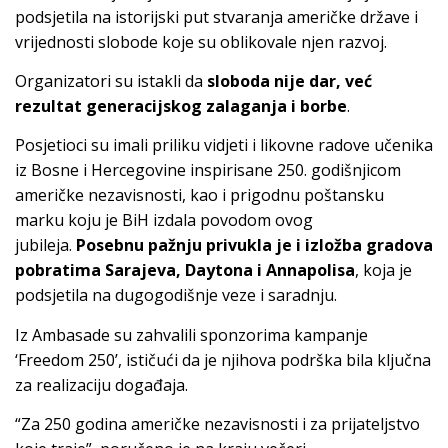
podsjetila na istorijski put stvaranja američke države i
vrijednosti slobode koje su oblikovale njen razvoj.
Organizatori su istakli da
sloboda nije dar, već
rezultat generacijskog zalaganja i borbe
.
Posjetioci su imali priliku vidjeti i likovne radove učenika
iz Bosne i Hercegovine inspirisane 250. godišnjicom
američke nezavisnosti, kao i prigodnu poštansku
marku koju je BiH izdala povodom ovog
jubileja.
Posebnu pažnju privukla je i izložba gradova
pobratima Sarajeva, Daytona i Annapolisa
, koja je
podsjetila na dugogodišnje veze i saradnju.
Iz Ambasade su zahvalili sponzorima kampanje
‘Freedom 250’, ističući da je njihova podrška bila ključna
za realizaciju događaja.
“Za 250 godina američke nezavisnosti i za prijateljstvo