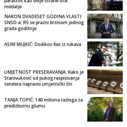
parastos kao dvije strane iste
medalje
NAKON DVADESET GODINA VLASTI
SNSD-a: RS se prazni brzinom jednog
grada godišnje
ASIM MUJKIĆ: Dodikov Kec iz rukava
UMJETNOST PRESERAVANJA: Kako je
Stanivuković od pukog raspisivanja
tendera napravio umjetnički čin
TANJA TOPIĆ: 140 miliona razloga za
predizbornu glumu