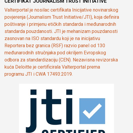
CERTIFIKAT JOURNALISM TRUST INITIATIVE
Valterportal je nosilac certifikata Inicijative novinarskog
povjerenja (Journalism Trust Initiative/JTI), koja definira
poštivanje i primjenu etičkih standarda i međunarodnih
standarda pouzdanosti. JTI je mehanizam pouzdanosti
zasnovan na ISO standardu koji je na inicijativu
Reportera bez granica (RSF) razvio panel od 130
međunarodnih stručnjaka pod okriljem Evropskog
odbora za standardizaciju (CEN). Nezavisna revizorska
kuća Deloitte je certificirala Valterportal prema
programu JTI i CWA 17493:2019.