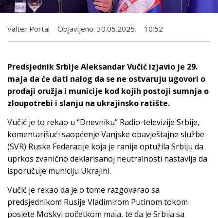
Valter Portal
Objavljeno:
30.05.2025.
10:52
Predsjednik Srbije Aleksandar Vučić izjavio je 29.
maja da će dati nalog da se ne ostvaruju ugovori o
prodaji oružja i municije kod kojih postoji sumnja o
zloupotrebi i slanju na ukrajinsko ratište.
Vučić je to rekao u “Dnevniku” Radio-televizije Srbije,
komentarišući saopćenje Vanjske obavještajne službe
(SVR) Ruske Federacije koja je ranije optužila Srbiju da
uprkos zvanično deklarisanoj neutralnosti nastavlja da
isporučuje municiju Ukrajini.
Vučić je rekao da je o tome razgovarao sa
predsjednikom Rusije Vladimirom Putinom tokom
posjete Moskvi početkom maja, te da je Srbija sa