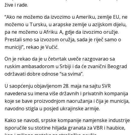
žive i rade.
“Ako ne možemo da izvozimo u Ameriku, zemlje EU, ne
možemo u Tursku, u arapske zemlje u azijskom dijelu,
pa ne možemo u Afriku. A, gdje da izvozimo oružje.
Prestali smo sa izvozom oružja, sada je riječ samo o
municiji”, rekao je Vučić.
On je rekao da je u četvrtak uveče razgovarao sa
ruskim ambasadorom u Srbiji i da će zvanični Beograd
održavati dobre odnose “sa svima”.
U saopćenju objavljenom 28. maja na sajtu SVR
navedena su imena više državnih i privatnih kompanija
koje se bave proizvodnjom naoružanja i čija je municija,
navodno stigla u posjed ukrajinske armije.
Kako se navodi, srpske kompanije namjenske industrije
isporučile su stotine hiljada granata za VBR i haubice,