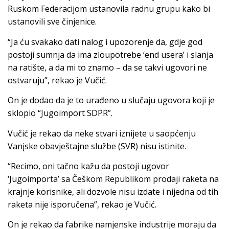
Ruskom Federacijom ustanovila radnu grupu kako bi
ustanovili sve činjenice.
“Ja ću svakako dati nalog i upozorenje da, gdje god
postoji sumnja da ima zloupotrebe ‘end usera’ i slanja
na ratište, a da mi to znamo – da se takvi ugovori ne
ostvaruju”, rekao je Vučić.
On je dodao da je to urađeno u slučaju ugovora koji je
sklopio “Jugoimport SDPR”.
Vučić je rekao da neke stvari iznijete u saopćenju
Vanjske obavještajne službe (SVR) nisu istinite.
“Recimo, oni tačno kažu da postoji ugovor
‘Jugoimporta’ sa Češkom Republikom prodaji raketa na
krajnje korisnike, ali dozvole nisu izdate i nijedna od tih
raketa nije isporučena”, rekao je Vučić.
On je rekao da fabrike namjenske industrije moraju da