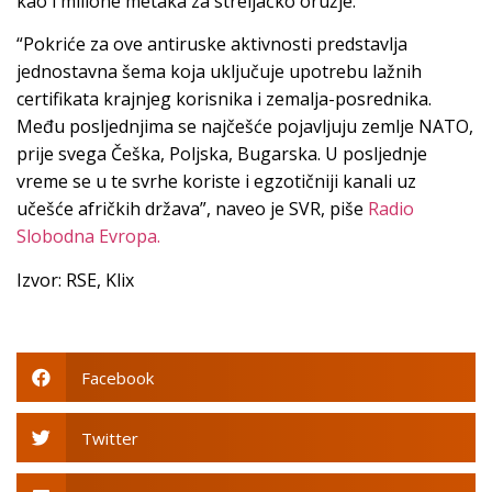
kao i milione metaka za streljačko oružje.
“Pokriće za ove antiruske aktivnosti predstavlja
jednostavna šema koja uključuje upotrebu lažnih
certifikata krajnjeg korisnika i zemalja-posrednika.
Među posljednjima se najčešće pojavljuju zemlje NATO,
prije svega Češka, Poljska, Bugarska. U posljednje
vreme se u te svrhe koriste i egzotičniji kanali uz
učešće afričkih država”, naveo je SVR, piše
Radio
Slobodna Evropa.
Izvor: RSE, Klix
Facebook
Twitter