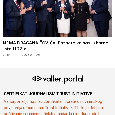
NEMA DRAGANA ČOVIĆA: Poznato ko nosi izborne
liste HDZ-a
Valter Portal
07.08.2026
CERTIFIKAT JOURNALISM TRUST INITIATIVE
Valterportal je nosilac certifikata Inicijative novinarskog
povjerenja (Journalism Trust Initiative/JTI), koja definira
poštivanje i primjenu etičkih standarda i međunarodnih