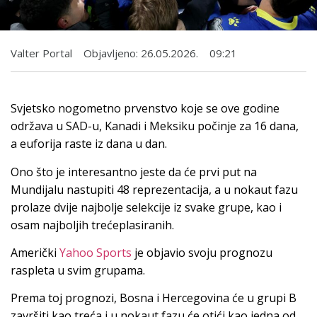
Valter Portal
Objavljeno:
26.05.2026.
09:21
Svjetsko nogometno prvenstvo koje se ove godine
održava u SAD-u, Kanadi i Meksiku počinje za 16 dana,
a euforija raste iz dana u dan.
Ono što je interesantno jeste da će prvi put na
Mundijalu nastupiti 48 reprezentacija, a u nokaut fazu
prolaze dvije najbolje selekcije iz svake grupe, kao i
osam najboljih trećeplasiranih.
Američki
Yahoo Sports
je objavio svoju prognozu
raspleta u svim grupama.
Prema toj prognozi, Bosna i Hercegovina će u grupi B
završiti kao treća i u nokaut fazu će otići kao jedna od