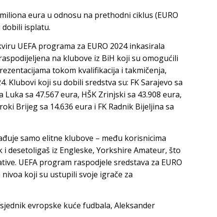
miliona eura u odnosu na prethodni ciklus (EURO
dobili isplatu.
okviru UEFA programa za EURO 2024 inkasirala
aspodijeljena na klubove iz BiH koji su omogućili
ezentacijama tokom kvalifikacija i takmičenja,
. Klubovi koji su dobili sredstva su: FK Sarajevo sa
 Luka sa 47.567 eura, HŠK Zrinjski sa 43.908 eura,
oki Brijeg sa 14.636 eura i FK Radnik Bijeljina sa
ađuje samo elitne klubove – među korisnicima
čak i desetoligaš iz Engleske, Yorkshire Amateur, što
cijative. UEFA program raspodjele sredstava za EURO
 nivoa koji su ustupili svoje igrače za
sjednik evropske kuće fudbala, Aleksander