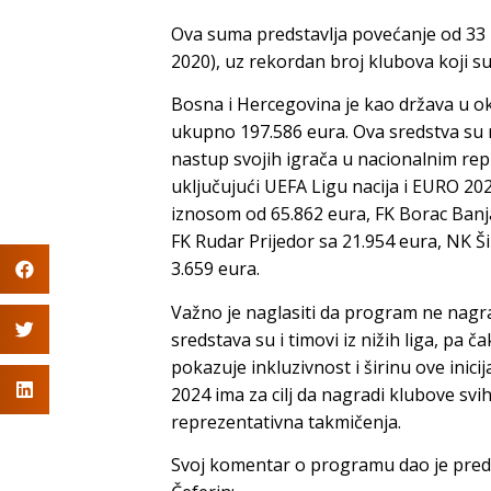
Ova suma predstavlja povećanje od 33 
2020), uz rekordan broj klubova koji su 
Bosna i Hercegovina je kao država u 
ukupno 197.586 eura. Ova sredstva su r
nastup svojih igrača u nacionalnim repr
uključujući UEFA Ligu nacija i EURO 2024
iznosom od 65.862 eura, FK Borac Banja
FK Rudar Prijedor sa 21.954 eura, NK Šir
3.659 eura.
Važno je naglasiti da program ne nagr
sredstava su i timovi iz nižih liga, pa 
pokazuje inkluzivnost i širinu ove ini
2024 ima za cilj da nagradi klubove svih
reprezentativna takmičenja.
Svoj komentar o programu dao je pred