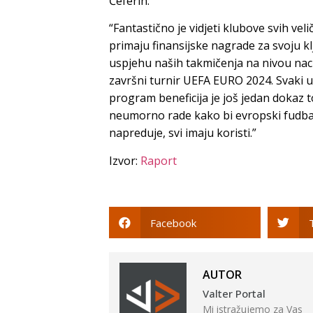
Čeferin:
“Fantastično je vidjeti klubove svih veli
primaju finansijske nagrade za svoju k
uspjehu naših takmičenja na nivou nac
završni turnir UEFA EURO 2024. Svaki us
program beneficija je još jedan dokaz 
neumorno rade kako bi evropski fudbal 
napreduje, svi imaju koristi.”
Izvor:
Raport
Facebook
AUTOR
Valter Portal
Mi istražujemo za Vas