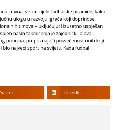
čina i nivoa, širom cijele fudbalske piramide, kako
ljučnu ulogu u razvoju igrača koji doprinose
ionalnih timova – uključujući izuzetno uspješan
pjeh naših takmičenja je zajednički, a ovaj
tog principa, prepoznajući posvećenost onih koji
bio najveći sport na svijetu. Kada fudbal
Twitter
LinkedIn