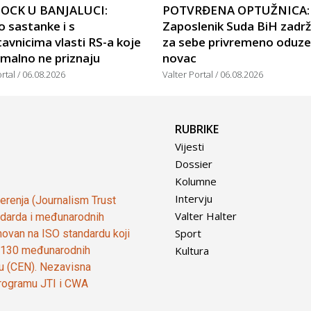
OCK U BANJALUCI:
POTVRĐENA OPTUŽNICA:
 sastanke i s
Zaposlenik Suda BiH zadr
avnicima vlasti RS-a koje
za sebe privremeno oduze
malno ne priznaju
novac
ortal
06.08.2026
Valter Portal
06.08.2026
RUBRIKE
Vijesti
Dossier
Kolumne
Intervju
vjerenja (Journalism Trust
Valter Halter
tandarda i međunarodnih
Sport
ovan na ISO standardu koji
Kultura
od 130 međunarodnih
ju (CEN). Nezavisna
 programu JTI i CWA