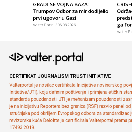
GRADI SE VOJNA BAZA:
CRISH
Trumpov Odbor za mir dodijelio
Održao
prvi ugovor u Gazi
predst
ga for
Valter Portal
06.08.2026
Valter P
CERTIFIKAT JOURNALISM TRUST INITIATIVE
Valterportal je nosilac certifikata Inicijative novinarskog po
Initiative/JTI), koja definira poštivanje i primjenu etičkih s
standarda pouzdanosti. JTI je mehanizam pouzdanosti zasn
je na inicijativu Reportera bez granica (RSF) razvio panel 
stručnjaka pod okriljem Evropskog odbora za standardizaci
revizorska kuća Deloitte je certificirala Valterportal prema
17493:2019.