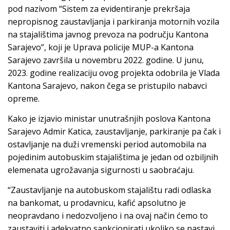
pod nazivom “Sistem za evidentiranje prekršaja
nepropisnog zaustavljanja i parkiranja motornih vozila
na stajalištima javnog prevoza na području Kantona
Sarajevo”, koji je Uprava policije MUP-a Kantona
Sarajevo završila u novembru 2022. godine. U junu,
2023. godine realizaciju ovog projekta odobrila je Vlada
Kantona Sarajevo, nakon čega se pristupilo nabavci
opreme.
Kako je izjavio ministar unutrašnjih poslova Kantona
Sarajevo Admir Katica, zaustavljanje, parkiranje pa čak i
ostavljanje na duži vremenski period automobila na
pojedinim autobuskim stajalištima je jedan od ozbiljnih
elemenata ugrožavanja sigurnosti u saobraćaju.
“Zaustavljanje na autobuskom stajalištu radi odlaska
na bankomat, u prodavnicu, kafić apsolutno je
neopravdano i nedozvoljeno i na ovaj način ćemo to
zaustaviti i adekvatno sankcionirati ukoliko se nastavi