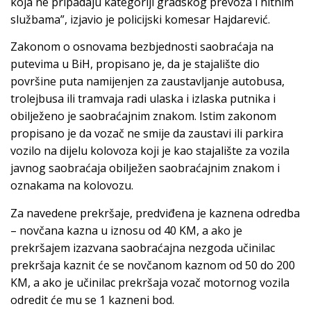
koja ne pripadaju kategoriji gradskog prevoza i hitnim
službama”, izjavio je policijski komesar Hajdarević.
Zakonom o osnovama bezbjednosti saobraćaja na
putevima u BiH, propisano je, da je stajalište dio
površine puta namijenjen za zaustavljanje autobusa,
trolejbusa ili tramvaja radi ulaska i izlaska putnika i
obilježeno je saobraćajnim znakom. Istim zakonom
propisano je da vozač ne smije da zaustavi ili parkira
vozilo na dijelu kolovoza koji je kao stajalište za vozila
javnog saobraćaja obilježen saobraćajnim znakom i
oznakama na kolovozu.
Za navedene prekršaje, predviđena je kaznena odredba
– novčana kazna u iznosu od 40 KM, a ako je
prekršajem izazvana saobraćajna nezgoda učinilac
prekršaja kaznit će se novčanom kaznom od 50 do 200
KM, a ako je učinilac prekršaja vozač motornog vozila
odredit će mu se 1 kazneni bod.