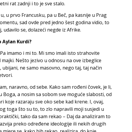
ni rat zadnji i to je sve stalo.
 u, u prvo Francusku, pa u Beč, pa kasnije u Prag
mentu, sad ovde pred jedno šest godina vidio, to
j, udavilo se, dolazeći negde iz Afrike.
 Aylan Kurdi?
– Pa imamo i mi to. Mi smo imali isto strahovite
 majki. Nešto jezivo u odnosu na ove izbeglice
i, ubijani, ne samo masovno, nego taj, taj način
etvori.
am, naravno, od sebe. Kako sam rođeni čovek, je li,
iku Boga, a nosim sa sobom sve moguće slabosti, od
ri koje razaraju sve oko sebe kad krene. I, ovaj,
og toga što su to, to zlo napravili moji susjedi u
raktički, tako da sam rekao – Daj da analiziram to
razvija preko određene ideologije ili nekih drugih
oje mjere se, kako bih rekao, realizira, do koje