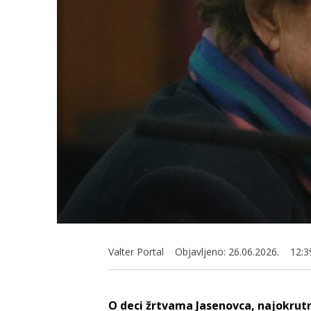
Valter Portal
Objavljeno:
26.06.2026.
12:3
O deci žrtvama Jasenovca, najokrutn