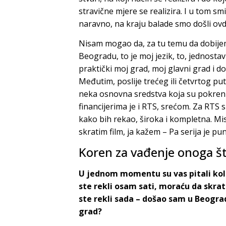
stravične mjere se realizira. I u tom sm
naravno, na kraju balade smo došli ovd
Nisam mogao da, za tu temu da dobije
Beogradu, to je moj jezik, to, jednosta
praktički moj grad, moj glavni grad i do
Međutim, poslije trećeg ili četvrtog p
neka osnovna sredstva koja su pokrenu
financijerima je i RTS, srećom. Za RTS 
kako bih rekao, široka i kompletna. Mis
skratim film, ja kažem – Pa serija je pu
Koren za vađenje onoga š
U jednom momentu su vas pitali kolik
ste rekli osam sati, moraću da skrati
ste rekli sada – došao sam u Beograd
grad?