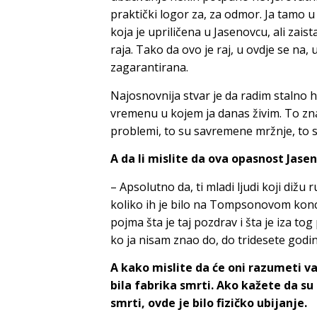
praktički logor za, za odmor. Ja tamo
koja je upriličena u Jasenovcu, ali zaist
raja. Tako da ovo je raj, u ovdje se na
zagarantirana.
Najosnovnija stvar je da radim stalno h
vremenu u kojem ja danas živim. To zna
problemi, to su savremene mržnje, to 
A da li mislite da ova opasnost Jase
– Apsolutno da, ti mladi ljudi koji dižu
koliko ih je bilo na Tompsonovom konc
pojma šta je taj pozdrav i šta je iza t
ko ja nisam znao do, do tridesete godin
A kako mislite da će oni razumeti va
bila fabrika smrti. Ako kažete da su
smrti, ovde je bilo fizičko ubijanje.