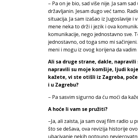
– Pa on je bio, sad više nije. Ja sam sa
državljanin. Jesam dugo već tamo. Radio 
situacija. Ja sam izašao iz Jugoslavije 
mene neka to drži i jezik i ova komunik
komunikacije, nego jednostavno sve. T
jednostavno, od toga smo mi sačinjeni. 
meni i mogu iz ovog korijena da vadim 
Ali sa druge strane, dakle, napravil
napravili su moje komšije, ljudi koje
kažete, vi ste otišli iz Zagreba, po
i u Zagrebu?
– Pa sasvim sigurno da ću moći da kažem
A hoće li vam se pružiti?
–Ja, ali zaista, ja sam ovaj film radio 
što se dešava, ova revizija historije o
ubacivanje nekih potpuno nevjerovatnih