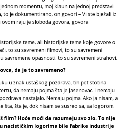
 u jednom momentu, moj klaun na jednoj predstavi
a, to je dokumentirano, on govori – Vi ste bježali iz
, u ovom raju je sloboda govora, govora
istorijske teme, ali historijske teme koje govore o
či, to su savremeni filmovi, to su savremeni
su savremene opasnosti, to su savremeni strahovi.
novca, da je to savremeno?
 ruku u znak ustaškog pozdrava, tih pet stotina
ertu, da nemaju pojma šta je Jasenovac. I nemaju
og pozdrava nastajalo. Nemaju pojma. Ako ja nisam, a
e šta, šta je, dok nisam se susreo sa, sa logorom.
š film? Hoće moći da razumeju svo zlo. To nije
 u nacističkim logorima bile fabrike industrije