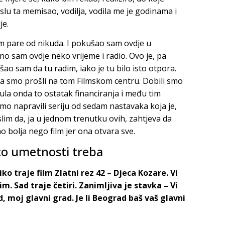
islu ta memisao, vodilja, vodila me je godinama i
je.
m pare od nikuda. I pokušao sam ovdje u
vno sam ovdje neko vrijeme i radio. Ovo je, pa
šao sam da tu radim, iako je tu bilo isto otpora.
uta smo prošli na tom Filmskom centru. Dobili smo
la onda to ostatak financiranja i među tim
smo napravili seriju od sedam nastavaka koja je,
lim da, ja u jednom trenutku ovih, zahtjeva da
no bolja nego film jer ona otvara sve.
to umetnosti treba
o traje film Zlatni rez 42 – Djeca Kozare. Vi
m. Sad traje četiri. Zanimljiva je stavka – Vi
, moj glavni grad. Je li Beograd baš vaš glavni