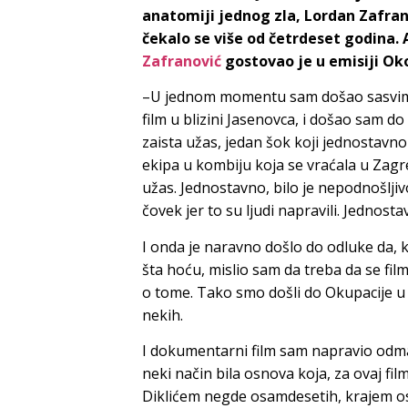
anatomiji jednog zla, Lordan Zafranov
čekalo se više od četrdeset godina.
Zafranović
gostovao je u emisiji Ok
–U jednom momentu sam došao sasvim
film u blizini Jasenovca, i došao sam do
zaista užas, jedan šok koji jednostavn
ekipa u kombiju koja se vraćala u Zagreb
užas. Jednostavno, bilo je nepodnošljiv
čovek jer to su ljudi napravili. Jednos
I onda je naravno došlo do odluke da, 
šta hoću, mislio sam da treba da se film 
o tome. Tako smo došli do Okupacije u 26
nekih.
I dokumentarni film sam napravio odmah
neki način bila osnova koja, za ovaj fi
Diklićem negde osamdesetih, krajem o