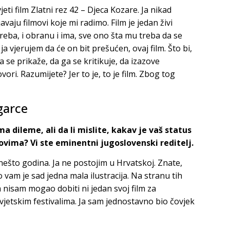
eti film Zlatni rez 42 – Djeca Kozare. Ja nikad
avaju filmovi koje mi radimo. Film je jedan živi
reba, i obranu i ima, sve ono šta mu treba da se
a vjerujem da će on bit prešućen, ovaj film. Što bi,
ga se prikaže, da ga se kritikuje, da izazove
ri. Razumijete? Jer to je, to je film. Zbog tog
garce
ma dileme, ali da li mislite, kakav je vaš status
vima? Vi ste eminentni jugoslovenski reditelj.
nešto godina. Ja ne postojim u Hrvatskoj. Znate,
 vam je sad jedna mala ilustracija. Na stranu tih
 nisam mogao dobiti ni jedan svoj film za
vjetskim festivalima. Ja sam jednostavno bio čovjek