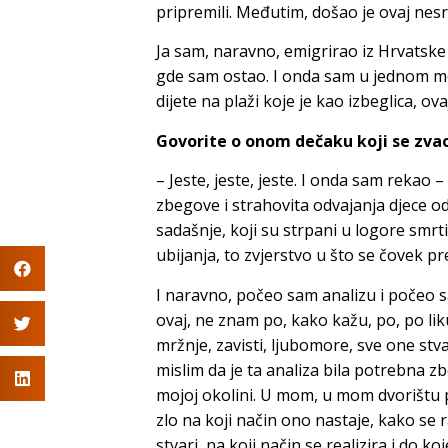
pripremili. Međutim, došao je ovaj nesret
Ja sam, naravno, emigrirao iz Hrvatske
gde sam ostao. I onda sam u jednom mo
dijete na plaži koje je kao izbeglica, ova
Govorite o onom dečaku koji se zvao
– Jeste, jeste, jeste. I onda sam rekao 
zbegove i strahovita odvajanja djece od
sadašnje, koji su strpani u logore smrt
ubijanja, to zvjerstvo u što se čovek pr
I naravno, počeo sam analizu i počeo s
ovaj, ne znam po, kako kažu, po, po l
mržnje, zavisti, ljubomore, sve one stva
mislim da je ta analiza bila potrebna zb
mojoj okolini. U mom, u mom dvorištu p
zlo na koji način ono nastaje, kako se 
stvari, na koji način se realizira i do k