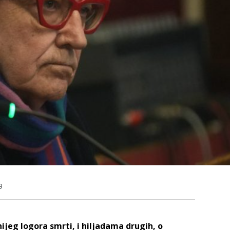
9
ijeg logora smrti, i hiljadama drugih, o