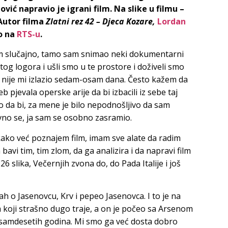
ić napravio je igrani film. Na slike u filmu –
 Autor filma
Zlatni rez 42 – Djeca Kozare,
Lordan
o na
RTS-u
.
 slučajno, tamo sam snimao neki dokumentarni
 tog logora i ušli smo u te prostore i doživeli smo
o nije mi izlazio sedam-osam dana. Često kažem da
 pjevala operske arije da bi izbacili iz sebe taj
o da bi, za mene je bilo nepodnošljivo da sam
tavno se, ja sam se osobno zasramio.
kako već poznajem film, imam sve alate da radim
bavi tim, tim zlom, da ga analizira i da napravi film
 slika, Večernjih zvona do, do Pada Italije i još
 o Jasenovcu, Krv i pepeo Jasenovca. I to je na
lm koji strašno dugo traje, a on je počeo sa Arsenom
samdesetih godina. Mi smo ga već dosta dobro