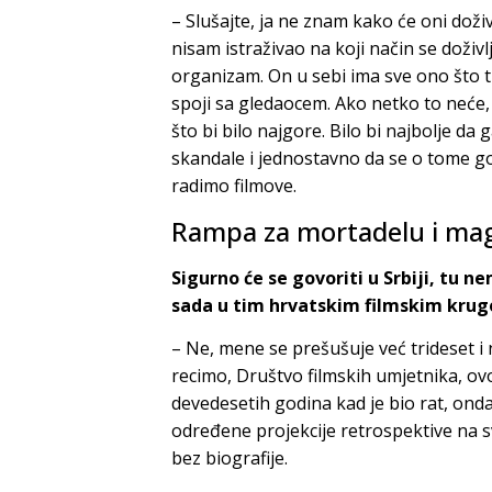
– Slušajte, ja ne znam kako će oni doživj
nisam istraživao na koji način se doživlj
organizam. On u sebi ima sve ono što t
spoji sa gledaocem. Ako netko to neće, j
što bi bilo najgore. Bilo bi najbolje da 
skandale i jednostavno da se o tome govo
radimo filmove.
Rampa za mortadelu i ma
Sigurno će se govoriti u Srbiji, tu ne
sada u tim hrvatskim filmskim krugo
– Ne, mene se prešušuje već trideset i 
recimo, Društvo filmskih umjetnika, ovo
devedesetih godina kad je bio rat, onda
određene projekcije retrospektive na s
bez biografije.