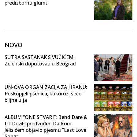
predizbornu glumu
NOVO
SUTRA SASTANAK S VUČIĆEM:
Zelenski doputovao u Beograd
UN-OVA ORGANIZACIJA ZA HRANU:
Poskupjeli pšenica, kukuruz, šećer i
biljna ulja
ALBUM “ONE STVARI”: Bend Dare &
Lil’ Devils predvođen Darkom
Jelisićem objavio pjesmu “Last Love
Song”