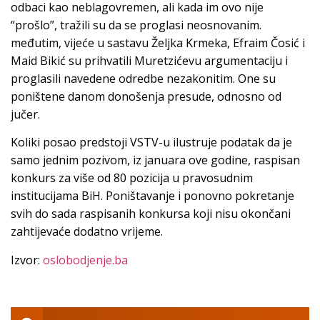
odbaci kao neblagovremen, ali kada im ovo nije
“prošlo”, tražili su da se proglasi neosnovanim.
međutim, vijeće u sastavu Željka Krmeka, Efraim Čosić i
Maid Bikić su prihvatili Muretzićevu argumentaciju i
proglasili navedene odredbe nezakonitim. One su
poništene danom donošenja presude, odnosno od
jučer.
Koliki posao predstoji VSTV-u ilustruje podatak da je
samo jednim pozivom, iz januara ove godine, raspisan
konkurs za više od 80 pozicija u pravosudnim
institucijama BiH. Poništavanje i ponovno pokretanje
svih do sada raspisanih konkursa koji nisu okončani
zahtijevaće dodatno vrijeme.
Izvor:
oslobodjenje.ba