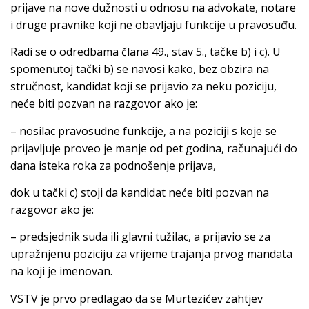
prijave na nove dužnosti u odnosu na advokate, notare
i druge pravnike koji ne obavljaju funkcije u pravosuđu.
Radi se o odredbama člana 49., stav 5., tačke b) i c). U
spomenutoj tački b) se navosi kako, bez obzira na
stručnost, kandidat koji se prijavio za neku poziciju,
neće biti pozvan na razgovor ako je:
– nosilac pravosudne funkcije, a na poziciji s koje se
prijavljuje proveo je manje od pet godina, računajući do
dana isteka roka za podnošenje prijava,
dok u tački c) stoji da kandidat neće biti pozvan na
razgovor ako je:
– predsjednik suda ili glavni tužilac, a prijavio se za
upražnjenu poziciju za vrijeme trajanja prvog mandata
na koji je imenovan.
VSTV je prvo predlagao da se Murtezićev zahtjev