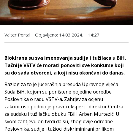
Valter Portal
Objavljeno:
14.03.2024.
14:27
Blokirana su sva imenovanja sudija i tužilaca u BiH.
Tačnije VSTV će morati ponoviti sve konkurse koji
su do sada otvoreni, a koji nisu okončani do danas.
Razlog za to je jučerašnja presuda Upravnog vijeća
Suda BiH, kojom su poništene pojedine odredbe
Poslovnika o radu VSTV-a. Zahtjev za ocjenu
zakonitosti podnio je pravni ekspert i direktor Centra
za sudsku i tužilačku obuku FBiH Arben Murtezić. U
svom zahtjevu on tvrdi da su, zbog dvije odredbe
Poslovnika, sudije i tužioci diskriminirani prilikom