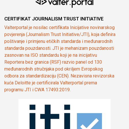
CERTIFIKAT JOURNALISM TRUST INITIATIVE
Valterportal je nosilac certifikata Inicijative novinarskog
povjerenja (Journalism Trust Initiative/JTI), koja definira
poštivanje i primjenu etičkih standarda i međunarodnih
standarda pouzdanosti. JTI je mehanizam pouzdanosti
zasnovan na ISO standardu koji je na inicijativu
Reportera bez granica (RSF) razvio panel od 130
međunarodnih stručnjaka pod okriljem Evropskog
odbora za standardizaciju (CEN). Nezavisna revizorska
kuća Deloitte je certificirala Valterportal prema
programu JTI i CWA 17493:2019.