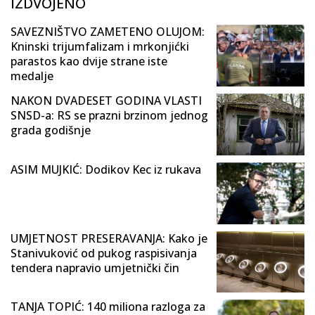
IZDVOJENO
SAVEZNIŠTVO ZAMETENO OLUJOM:
Kninski trijumfalizam i mrkonjićki
parastos kao dvije strane iste
medalje
NAKON DVADESET GODINA VLASTI
SNSD-a: RS se prazni brzinom jednog
grada godišnje
ASIM MUJKIĆ: Dodikov Kec iz rukava
UMJETNOST PRESERAVANJA: Kako je
Stanivuković od pukog raspisivanja
tendera napravio umjetnički čin
TANJA TOPIĆ: 140 miliona razloga za