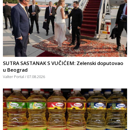
SUTRA SASTANAK S VUČIĆEM: Zelenski doputovao
u Beograd
Valter Portal
07.08.2026