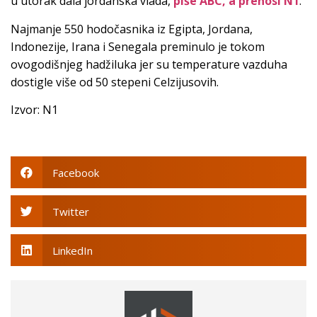
u utorak dala jordanska vlada,
piše ABC, a prenosi N1
.
Najmanje 550 hodočasnika iz Egipta, Jordana,
Indonezije, Irana i Senegala preminulo je tokom
ovogodišnjeg hadžiluka jer su temperature vazduha
dostigle više od 50 stepeni Celzijusovih.
Izvor: N1
Facebook
Twitter
LinkedIn