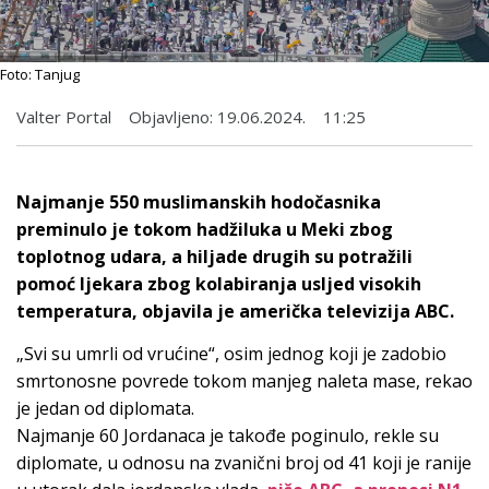
Foto: Tanjug
Valter Portal
Objavljeno:
19.06.2024.
11:25
Najmanje 550 muslimanskih hodočasnika
preminulo je tokom hadžiluka u Meki zbog
toplotnog udara, a hiljade drugih su potražili
pomoć ljekara zbog kolabiranja usljed visokih
temperatura, objavila je američka televizija ABC.
„Svi su umrli od vrućine“, osim jednog koji je zadobio
smrtonosne povrede tokom manjeg naleta mase, rekao
je jedan od diplomata.
Najmanje 60 Jordanaca je takođe poginulo, rekle su
diplomate, u odnosu na zvanični broj od 41 koji je ranije