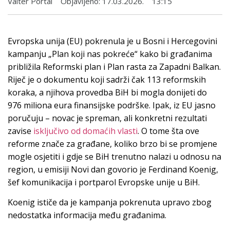
Valter Portal
Objavljeno:
17.03.2026.
13:15
Evropska unija (EU) pokrenula je u Bosni i Hercegovini
kampanju „Plan koji nas pokreće“ kako bi građanima
približila Reformski plan i Plan rasta za Zapadni Balkan.
Riječ je o dokumentu koji sadrži čak 113 reformskih
koraka, a njihova provedba BiH bi mogla donijeti do
976 miliona eura finansijske podrške. Ipak, iz EU jasno
poručuju – novac je spreman, ali konkretni rezultati
zavise
isključivo od domaćih vlasti
. O tome šta ove
reforme znače za građane, koliko brzo bi se promjene
mogle osjetiti i gdje se BiH trenutno nalazi u odnosu na
region, u emisiji Novi dan govorio je Ferdinand Koenig,
šef komunikacija i portparol Evropske unije u BiH.
Koenig ističe da je kampanja pokrenuta upravo zbog
nedostatka informacija među građanima.