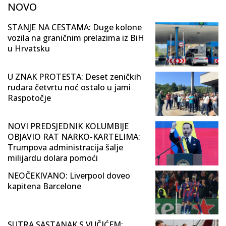
NOVO
STANJE NA CESTAMA: Duge kolone
vozila na graničnim prelazima iz BiH
u Hrvatsku
U ZNAK PROTESTA: Deset zeničkih
rudara četvrtu noć ostalo u jami
Raspotočje
NOVI PREDSJEDNIK KOLUMBIJE
OBJAVIO RAT NARKO-KARTELIMA:
Trumpova administracija šalje
milijardu dolara pomoći
NEOČEKIVANO: Liverpool doveo
kapitena Barcelone
SUTRA SASTANAK S VUČIĆEM: