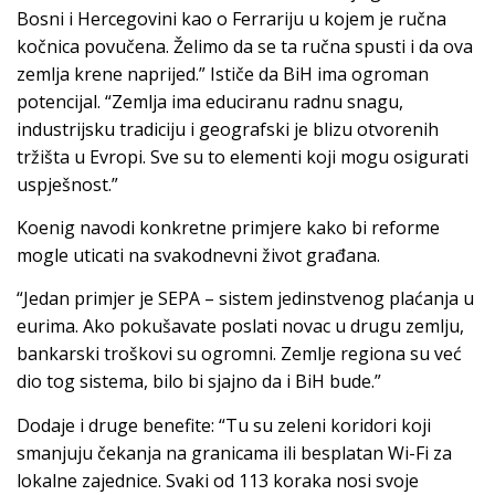
Bosni i Hercegovini kao o Ferrariju u kojem je ručna
kočnica povučena. Želimo da se ta ručna spusti i da ova
zemlja krene naprijed.” Ističe da BiH ima ogroman
potencijal. “Zemlja ima educiranu radnu snagu,
industrijsku tradiciju i geografski je blizu otvorenih
tržišta u Evropi. Sve su to elementi koji mogu osigurati
uspješnost.”
Koenig navodi konkretne primjere kako bi reforme
mogle uticati na svakodnevni život građana.
“Jedan primjer je SEPA – sistem jedinstvenog plaćanja u
eurima. Ako pokušavate poslati novac u drugu zemlju,
bankarski troškovi su ogromni. Zemlje regiona su već
dio tog sistema, bilo bi sjajno da i BiH bude.”
Dodaje i druge benefite: “Tu su zeleni koridori koji
smanjuju čekanja na granicama ili besplatan Wi-Fi za
lokalne zajednice. Svaki od 113 koraka nosi svoje