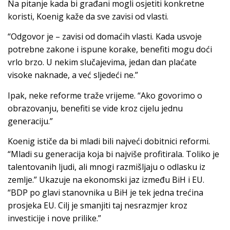
Na pitanje kada bi građani mogli osjetiti konkretne
koristi, Koenig kaže da sve zavisi od vlasti.
“Odgovor je – zavisi od domaćih vlasti. Kada usvoje
potrebne zakone i ispune korake, benefiti mogu doći
vrlo brzo. U nekim slučajevima, jedan dan plaćate
visoke naknade, a već sljedeći ne.”
Ipak, neke reforme traže vrijeme. “Ako govorimo o
obrazovanju, benefiti se vide kroz cijelu jednu
generaciju.”
Koenig ističe da bi mladi bili najveći dobitnici reformi.
“Mladi su generacija koja bi najviše profitirala. Toliko je
talentovanih ljudi, ali mnogi razmišljaju o odlasku iz
zemlje.” Ukazuje na ekonomski jaz između BiH i EU.
“BDP po glavi stanovnika u BiH je tek jedna trećina
prosjeka EU. Cilj je smanjiti taj nesrazmjer kroz
investicije i nove prilike.”