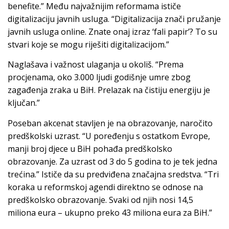
benefite.” Među najvažnijim reformama ističe
digitalizaciju javnih usluga. “Digitalizacija znači pružanje
javnih usluga online. Znate onaj izraz ‘fali papir’? To su
stvari koje se mogu riješiti digitalizacijom.”
Naglašava i važnost ulaganja u okoliš. “Prema
procjenama, oko 3.000 ljudi godišnje umre zbog
zagađenja zraka u BiH. Prelazak na čistiju energiju je
ključan.”
Poseban akcenat stavljen je na obrazovanje, naročito
predškolski uzrast. “U poređenju s ostatkom Evrope,
manji broj djece u BiH pohađa predškolsko
obrazovanje. Za uzrast od 3 do 5 godina to je tek jedna
trećina.” Ističe da su predviđena značajna sredstva. “Tri
koraka u reformskoj agendi direktno se odnose na
predškolsko obrazovanje. Svaki od njih nosi 14,5
miliona eura – ukupno preko 43 miliona eura za BiH.”