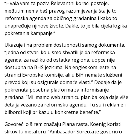
“Hvala vam za poziv. Relevantni koraci postoje,
međutim nema baš pravog razumijevanja šta je to
reformska agenda za običnog građanina i kako to
unapređuje njihove živote. Dakle, to je bila cijela logika
pokretanja kampanje.”
Ukazuje i na problem dostupnosti samog dokumenta.
“Jedna od stvari koju smo shvatili je da reformska
agenda, za razliku od ostatka regiona, uopće nije
dostupna na BHS jezicima. Na engleskom jeste na
stranici Evropske komisije, ali u BiH nemate službeni
prevod koji su osigurale domaće vlasti.” Dodaje da je
pokrenuta posebna platforma za informisanje
građana. “Mi imamo web stranicu plan.ba koja daje više
detalja vezano za reformsku agendu. Tu su i reklame i
bilbordi koji prikazuju konkretne benefite.”
Govoreći o širem značaju Plana rasta, Koenig koristi
slikovitu metaforu. “Ambasador Sorecca je govorio o