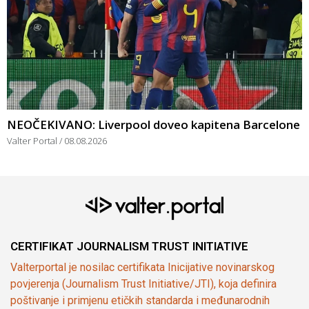
NEOČEKIVANO: Liverpool doveo kapitena Barcelone
Valter Portal
08.08.2026
CERTIFIKAT JOURNALISM TRUST INITIATIVE
Valterportal je nosilac certifikata Inicijative novinarskog
povjerenja (Journalism Trust Initiative/JTI), koja definira
poštivanje i primjenu etičkih standarda i međunarodnih