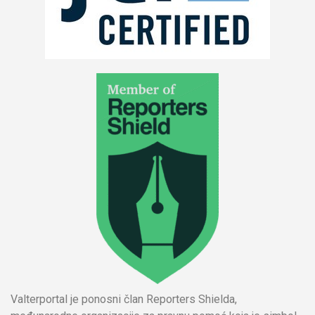
Valterportal je ponosni član Reporters Shielda,