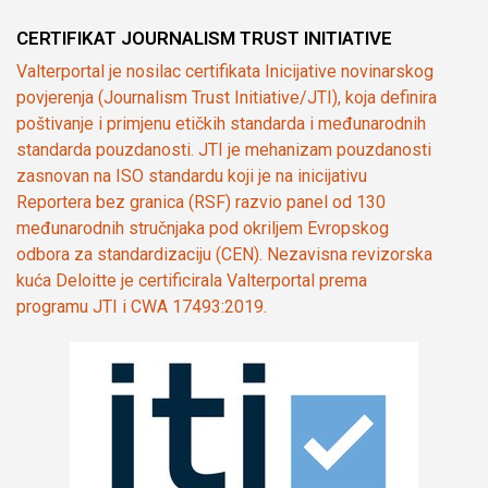
CERTIFIKAT JOURNALISM TRUST INITIATIVE
Valterportal je nosilac certifikata Inicijative novinarskog
povjerenja (Journalism Trust Initiative/JTI), koja definira
poštivanje i primjenu etičkih standarda i međunarodnih
standarda pouzdanosti. JTI je mehanizam pouzdanosti
zasnovan na ISO standardu koji je na inicijativu
Reportera bez granica (RSF) razvio panel od 130
međunarodnih stručnjaka pod okriljem Evropskog
odbora za standardizaciju (CEN). Nezavisna revizorska
kuća Deloitte je certificirala Valterportal prema
programu JTI i CWA 17493:2019.