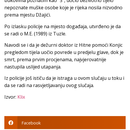
bukovima poznatim kao “S”, uočio beživotno tijelo
nepoznate muške osobe koje je rijeka nosila nizvodno
prema mjestu Džajići.
Po izlasku policije na mjesto događaja, utvrđeno je da
se radi o M.E. (1989) iz Tuzle.
Navodi se i da je dežurni doktor iz Hitne pomoći Konjic
pregledom tijela uočio povrede u predjelu glave, dok je
smrt, prema prvim procjenama, najvjerovatnije
nastupila uslijed utapanja.
Iz policije još ističu da je istraga u ovom slučaju u toku i
da se radi na rasvjetljavanju ovog slučaja.
Izvor:
Klix
Facebook