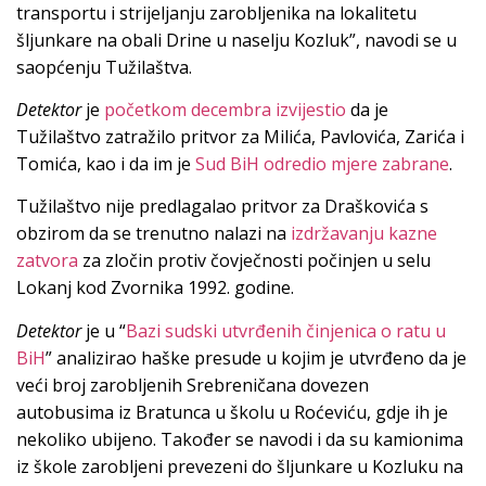
transportu i strijeljanju zarobljenika na lokalitetu
šljunkare na obali Drine u naselju Kozluk”, navodi se u
saopćenju Tužilaštva.
Detektor
je
početkom decembra izvijestio
da je
Tužilaštvo zatražilo pritvor za Milića, Pavlovića, Zarića i
Tomića, kao i da im je
Sud BiH odredio mjere zabrane
.
Tužilaštvo nije predlagalao pritvor za Draškovića s
obzirom da se trenutno nalazi na
izdržavanju kazne
zatvora
za zločin protiv čovječnosti počinjen u selu
Lokanj kod Zvornika 1992. godine.
Detektor
je u “
Bazi sudski utvrđenih činjenica o ratu u
BiH
” analizirao haške presude u kojim je utvrđeno da je
veći broj zarobljenih Srebreničana dovezen
autobusima iz Bratunca u školu u Roćeviću, gdje ih je
nekoliko ubijeno. Također se navodi i da su kamionima
iz škole zarobljeni prevezeni do šljunkare u Kozluku na