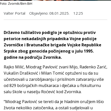
Foto: Zvornik/Birn BiH
Valter Portal
Objavljeno:
08.01.2025.
12:25
Državno tužilaštvo podiglo je optužnicu protiv
petorice nekadašnjih pripadnika Vojne policije
Zvorničke i Bratunačke brigade Vojske Republike
Srpske zbog genocida počinjenog u julu 1995.
godine na području Zvornika.
Rajko Milić, Miodrag Pavlović zvani Mijo, Radenko Zarić,
Vukašin Drašković i Milan Tomić optuženi su da su
učestvovali u zarobljavanju i prisilnom zatvaranju više
od 829 bošnjačkih muškaraca i dječaka u fiskulturnu
salu škole u naselju Roćević kod Zvornika.
“Miodrag Pavlović se tereti da je hladnim oružjem lišio
života nekoliko zatočenika, a ostali sudjelovali u