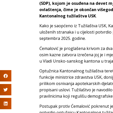
(SDP), kojom je osuđena na devet mj
ovlaštenja, čime je okončan višegod
Kantonalnog tužilaštva USK
.
Kako je saopćeno iz Tužilaštva USK, K
uloženih stranaka i u cijelosti potvrd
septembra 2025. godine.
Ćemalović je proglašena krivom za dva k
osim kazne zatvora izrečena joj je i mj
u Vladi Unsko-sanskog kantona u trajan
Optužnica Kantonalnog tužilaštva tereti
funkcije ministrice zdravstva USK, do
prilikom osnivanja apotekarskih djelatn
propisani uslovi. Tužilaštvo je navodi
pravilnicima koji regulišu demografske 
Postupak protiv Ćemalović pokrenut je
potvrdio optužnicu Kantonalnog tužila