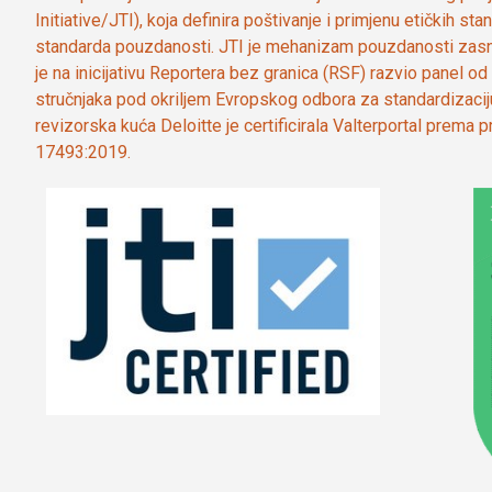
Initiative/JTI), koja definira poštivanje i primjenu etičkih s
standarda pouzdanosti. JTI je mehanizam pouzdanosti zasn
je na inicijativu Reportera bez granica (RSF) razvio panel 
stručnjaka pod okriljem Evropskog odbora za standardizaci
revizorska kuća Deloitte je certificirala Valterportal prema
17493:2019.