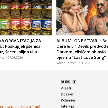
A ORGANIZACIJA ZA
ALBUM “ONE STVARI”: Be
: Poskupjeli pšenica,
Dare & Lil’ Devils predvođ
, šećer i biljna ulja
Darkom Jelisićem objavio
pjesmu “Last Love Song”
ortal
07.08.2026
Valter Portal
07.08.2026
RUBRIKE
Vijesti
Dossier
Kolumne
Intervju
vjerenja (Journalism Trust