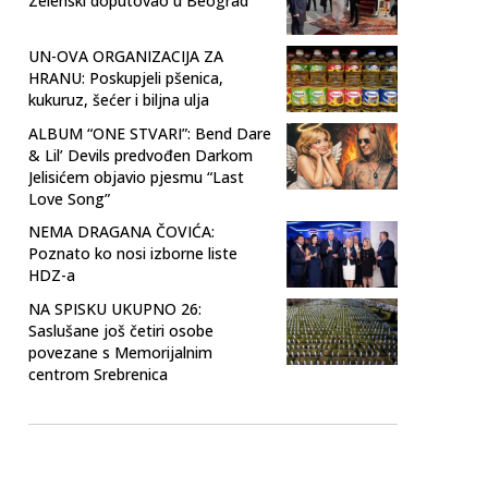
Zelenski doputovao u Beograd
UN-OVA ORGANIZACIJA ZA
HRANU: Poskupjeli pšenica,
kukuruz, šećer i biljna ulja
ALBUM “ONE STVARI”: Bend Dare
& Lil’ Devils predvođen Darkom
Jelisićem objavio pjesmu “Last
Love Song”
NEMA DRAGANA ČOVIĆA:
Poznato ko nosi izborne liste
HDZ-a
NA SPISKU UKUPNO 26:
Saslušane još četiri osobe
povezane s Memorijalnim
centrom Srebrenica