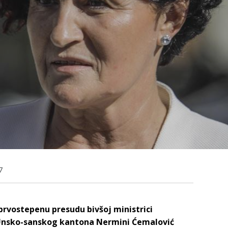
7
prvostepenu presudu bivšoj ministrici
e Unsko-sanskog kantona Nermini Ćemalović