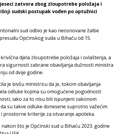
eseci zatvora zbog zloupotrebe položaja i
išnji sudski postupak vođen po optužnici
antonalni sud odbio je kao neosnovane žalbe
io presudu Općinskog suda u Bihaću od 15.
rivična djela zloupotrebe položaja i ovlaštenja, a
era sigurnosti zabrane obavljanja dužnosti ministra
ju od dvije godine.
la je bivšu ministricu da je, tokom obavljanja
nijela odluke kojima su omogućene pogodnosti
osti, iako za to nisu bili ispunjeni zakonom
lo da su takve odluke donesene suprotno važećim
i prostorne kriterije za otvaranje apoteka.
 nakon što je Općinski sud u Bihaću 2023. godine
štva USK.