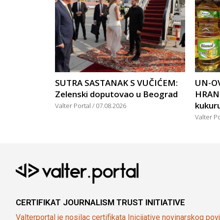
SUTRA SASTANAK S VUČIĆEM:
UN-OV
Zelenski doputovao u Beograd
HRANU
kukuruz
Valter Portal
07.08.2026
Valter P
CERTIFIKAT JOURNALISM TRUST INITIATIVE
Valterportal je nosilac certifikata Inicijative novinarskog po