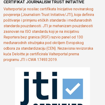
CERTIFIKAT JOURNALISM TRUST INITIATIVE
Valterportal je nosilac certifikata Inicijative novinarskog
povjerenja (Journalism Trust Initiative/JTI), koja definira
poštivanje i primjenu etičkih standarda i međunarodnih
standarda pouzdanosti. JTI je mehanizam pouzdanosti
zasnovan na ISO standardu koji je na inicijativu
Reportera bez granica (RSF) razvio panel od 130
međunarodnih stručnjaka pod okriljem Evropskog
odbora za standardizaciju (CEN). Nezavisna revizorska
kuća Deloitte je certificirala Valterportal prema
programu JTI i CWA 17493:2019.