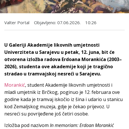
Valter Portal
Objavljeno:
07.06.2026.
10:26
U Galeriji Akademije likovnih umjetnosti
Univerziteta u Sarajevu u petak, 12. juna, bit će
otvorena izložba radova Erdoana Morankića (2003–
2026), studenta ove akademije koji je tragično
stradao u tramvajskoj nesreći u Sarajevu.
Morankić
, student Akademije likovnih umjetnosti i
mladi umjetnik iz Brčkog, poginuo je 12. februara ove
godine kada je tramvaj iskočio iz šina i udario u stanicu
kod Zemaljskog muzeja, gdje je čekao prijevoz. U
nesreći su povrijeđene još četiri osobe.
Izložba pod nazivom
In memoriam: Erdoan Morankić