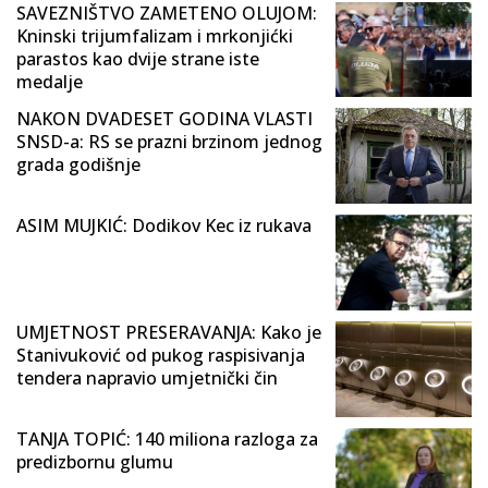
SAVEZNIŠTVO ZAMETENO OLUJOM:
Kninski trijumfalizam i mrkonjićki
parastos kao dvije strane iste
medalje
NAKON DVADESET GODINA VLASTI
SNSD-a: RS se prazni brzinom jednog
grada godišnje
ASIM MUJKIĆ: Dodikov Kec iz rukava
UMJETNOST PRESERAVANJA: Kako je
Stanivuković od pukog raspisivanja
tendera napravio umjetnički čin
TANJA TOPIĆ: 140 miliona razloga za
predizbornu glumu