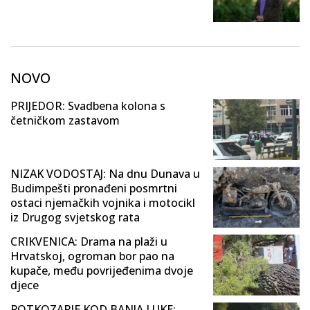
NOVO
PRIJEDOR: Svadbena kolona s
četničkom zastavom
NIZAK VODOSTAJ: Na dnu Dunava u
Budimpešti pronađeni posmrtni
ostaci njemačkih vojnika i motocikl
iz Drugog svjetskog rata
CRIKVENICA: Drama na plaži u
Hrvatskoj, ogroman bor pao na
kupače, među povrijeđenima dvoje
djece
POTKOZARJE KOD BANJA LUKE: