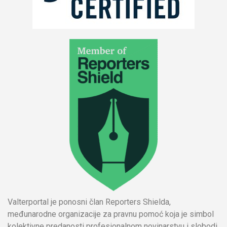
Valterportal je ponosni član Reporters Shielda,
međunarodne organizacije za pravnu pomoć koja je simbol
kolektivne predanosti profesionalnom novinarstvu i slobodi