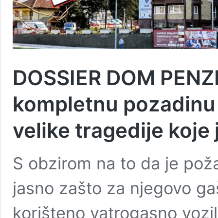
DOSSIER DOM PENZIO
kompletnu pozadinu 
velike tragedije koje
S obzirom na to da je pož
jasno zašto za njegovo gaše
korišteno vatrogasno vozi