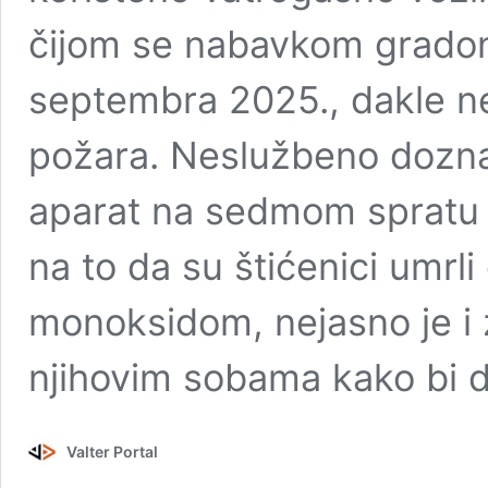
čijom se nabavkom gradon
septembra 2025., dakle ne
požara. Neslužbeno dozna
aparat na sedmom spratu n
na to da su štićenici umrl
monoksidom, nejasno je i z
njihovim sobama kako bi 
Valter Portal