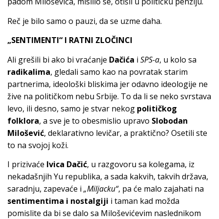
padom Miloševića, mislilo se, otišli u političku penziju.
Reč je bilo samo o pauzi, da se uzme daha.
„SENTIMENTI“ I RATNI ZLOČINCI
Ali grešili bi ako bi vraćanje
Dačića
i
SPS-a
, u kolo sa
radikalima
, gledali samo kao na povratak starim
partnerima, ideološki bliskima jer odavno ideologije ne
žive na političkom nebu Srbije. To da li se neko svrstava
levo, ili desno, samo je stvar nekog
političkog
folklora
, a sve je to obesmislio upravo
Slobodan
Milošević
, deklarativno levičar, a praktično? Osetili ste
to na svojoj koži.
I prizivaće
Ivica Dačić
, u razgovoru sa kolegama, iz
nekadašnjih Yu republika, a sada kakvih, takvih država,
saradnju, zapevaće i
„Miljacku“
, pa će malo zajahati na
sentimentima i nostalgiji
i taman kad možda
pomislite da bi se dalo sa Miloševićevim naslednikom