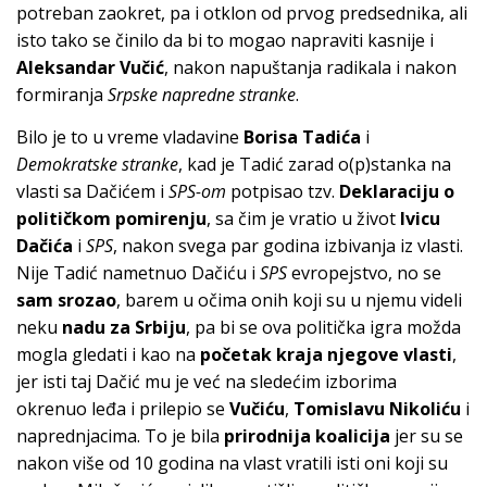
potreban zaokret, pa i otklon od prvog predsednika, ali
isto tako se činilo da bi to mogao napraviti kasnije i
Aleksandar Vučić
, nakon napuštanja radikala i nakon
formiranja
Srpske napredne stranke
.
Bilo je to u vreme vladavine
Borisa Tadića
i
Demokratske stranke
, kad je Tadić zarad o(p)stanka na
vlasti sa Dačićem i
SPS-om
potpisao tzv.
Deklaraciju o
političkom pomirenju
, sa čim je vratio u život
Ivicu
Dačića
i
SPS
, nakon svega par godina izbivanja iz vlasti.
Nije Tadić nametnuo Dačiću i
SPS
evropejstvo, no se
sam srozao
, barem u očima onih koji su u njemu videli
neku
nadu za Srbiju
, pa bi se ova politička igra možda
mogla gledati i kao na
početak kraja njegove vlasti
,
jer isti taj Dačić mu je već na sledećim izborima
okrenuo leđa i prilepio se
Vučiću
,
Tomislavu Nikoliću
i
naprednjacima. To je bila
prirodnija koalicija
jer su se
nakon više od 10 godina na vlast vratili isti oni koji su