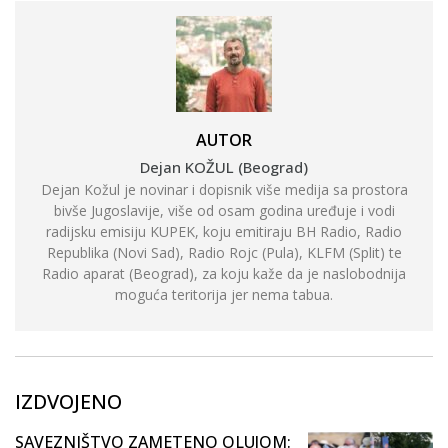
AUTOR
Dejan KOŽUL (Beograd)
Dejan Kožul je novinar i dopisnik više medija sa prostora
bivše Jugoslavije, više od osam godina uređuje i vodi
radijsku emisiju KUPEK, koju emitiraju BH Radio, Radio
Republika (Novi Sad), Radio Rojc (Pula), KLFM (Split) te
Radio aparat (Beograd), za koju kaže da je naslobodnija
moguća teritorija jer nema tabua.
IZDVOJENO
SAVEZNIŠTVO ZAMETENO OLUJOM: