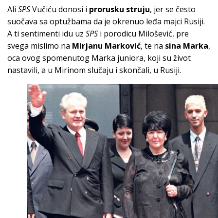
Ali
SPS
Vučiću donosi i
prorusku struju
, jer se često
suočava sa optužbama da je okrenuo leđa majci Rusiji.
A ti sentimenti idu uz
SPS
i porodicu Milošević, pre
svega mislimo na
Mirjanu Marković
, te na
sina Marka
,
oca ovog spomenutog Marka juniora, koji su život
nastavili, a u Mirinom slučaju i skončali, u Rusiji.