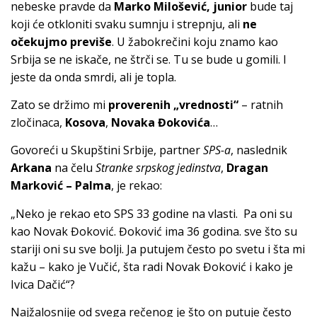
nebeske pravde da
Marko Milošević, junior
bude taj
koji će otkloniti svaku sumnju i strepnju, ali
ne
očekujmo previše
. U žabokrečini koju znamo kao
Srbija se ne iskače, ne štrči se. Tu se bude u gomili. I
jeste da onda smrdi, ali je topla.
Zato se držimo mi
proverenih „vrednosti“
– ratnih
zločinaca,
Kosova
,
Novaka Đokovića
…
Govoreći u Skupštini Srbije, partner
SPS-a
, naslednik
Arkana
na čelu
Stranke srpskog jedinstva
,
Dragan
Marković – Palma
, je rekao:
„Neko je rekao eto SPS 33 godine na vlasti. Pa oni su
kao Novak Đoković. Đoković ima 36 godina. sve što su
stariji oni su sve bolji. Ja putujem često po svetu i šta mi
kažu – kako je Vučić, šta radi Novak Đoković i kako je
Ivica Dačić“?
Najžalosnije od svega rečenog je što on putuje često