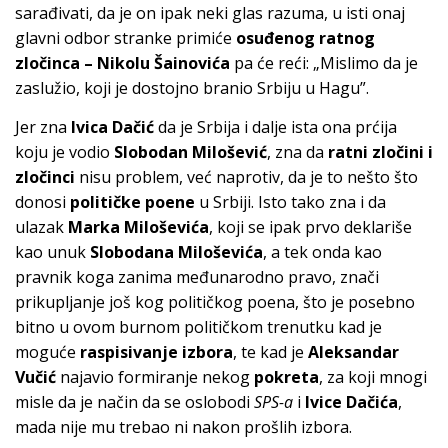
sarađivati, da je on ipak neki glas razuma, u isti onaj
glavni odbor stranke primiće
osuđenog ratnog
zločinca – Nikolu Šainovića
pa će reći: „Mislimo da je
zaslužio, koji je dostojno branio Srbiju u Hagu”.
Jer zna
Ivica Dačić
da je Srbija i dalje ista ona prćija
koju je vodio
Slobodan Milošević
, zna da
ratni zločini i
zločinci
nisu problem, već naprotiv, da je to nešto što
donosi
političke poene
u Srbiji. Isto tako zna i da
ulazak
Marka Miloševića
, koji se ipak prvo deklariše
kao unuk
Slobodana Miloševića
, a tek onda kao
pravnik koga zanima međunarodno pravo, znači
prikupljanje još kog političkog poena, što je posebno
bitno u ovom burnom političkom trenutku kad je
moguće
raspisivanje izbora
, te kad je
Aleksandar
Vučić
najavio formiranje nekog
pokreta
, za koji mnogi
misle da je način da se oslobodi
SPS-a
i
Ivice Dačića
,
mada nije mu trebao ni nakon prošlih izbora.