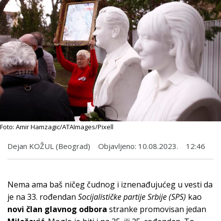
Foto: Amir Hamzagic/ATAImages/Pixell
Dejan KOŽUL (Beograd)
Objavljeno:
10.08.2023.
12:46
Nema ama baš ničeg čudnog i iznenađujućeg u vesti da
je na 33. rođendan
Socijalističke partije Srbije (SPS)
kao
novi član
glavnog odbora
stranke promovisan jedan