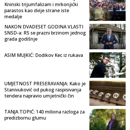
Kninski trijumfalizam i mrkonjićki
parastos kao dvije strane iste
medalje
NAKON DVADESET GODINA VLASTI
SNSD-a: RS se prazni brzinom jednog
grada godišnje
ASIM MUJKIĆ: Dodikov Kec iz rukava
UMJETNOST PRESERAVANJA: Kako je
Stanivuković od pukog raspisivanja
tendera napravio umjetnički čin
TANJA TOPIĆ: 140 miliona razloga za
predizbornu glumu