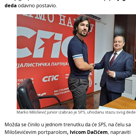
deda
odavno postavio.
Marko Milošević junior izabrao je SPS, uhodanu stazu svog dede
Možda se činilo u jednom trenutku da će
SPS
, na čelu sa
Miloševićevim portparolom
, Ivicom Dačićem
, napraviti