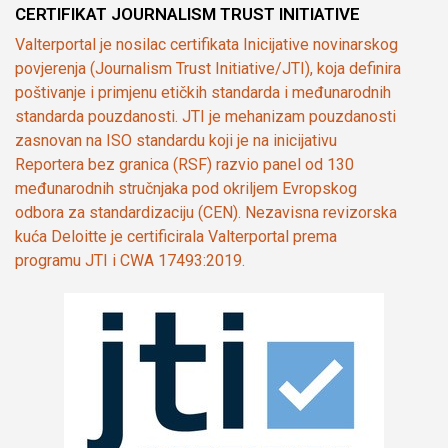
CERTIFIKAT JOURNALISM TRUST INITIATIVE
Valterportal je nosilac certifikata Inicijative novinarskog
povjerenja (Journalism Trust Initiative/JTI), koja definira
poštivanje i primjenu etičkih standarda i međunarodnih
standarda pouzdanosti. JTI je mehanizam pouzdanosti
zasnovan na ISO standardu koji je na inicijativu
Reportera bez granica (RSF) razvio panel od 130
međunarodnih stručnjaka pod okriljem Evropskog
odbora za standardizaciju (CEN). Nezavisna revizorska
kuća Deloitte je certificirala Valterportal prema
programu JTI i CWA 17493:2019.