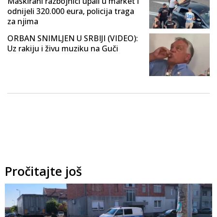
Maskirani razbojnici upali u market i
odnijeli 320.000 eura, policija traga
za njima
ORBAN SNIMLJEN U SRBIJI (VIDEO):
Uz rakiju i živu muziku na Guči
Pročitajte još