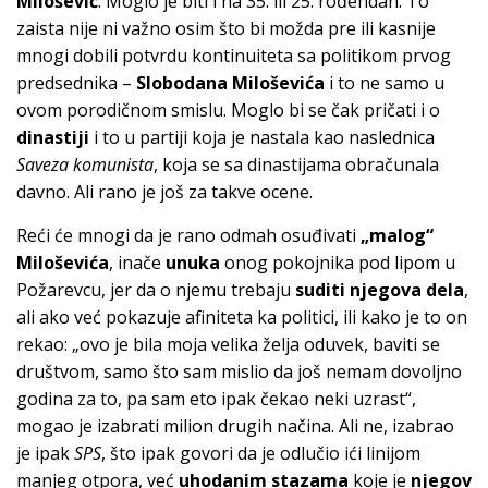
Milošević
. Moglo je biti i na 35. ili 25. rođendan. To
zaista nije ni važno osim što bi možda pre ili kasnije
mnogi dobili potvrdu kontinuiteta sa politikom prvog
predsednika –
Slobodana Miloševića
i to ne samo u
ovom porodičnom smislu. Moglo bi se čak pričati i o
dinastiji
i to u partiji koja je nastala kao naslednica
Saveza komunista
, koja se sa dinastijama obračunala
davno. Ali rano je još za takve ocene.
Reći će mnogi da je rano odmah osuđivati
„malog“
Miloševića
, inače
unuka
onog pokojnika pod lipom u
Požarevcu, jer da o njemu trebaju
suditi njegova dela
,
ali ako već pokazuje afiniteta ka politici, ili kako je to on
rekao: „ovo je bila moja velika želja oduvek, baviti se
društvom, samo što sam mislio da još nemam dovoljno
godina za to, pa sam eto ipak čekao neki uzrast“,
mogao je izabrati milion drugih načina. Ali ne, izabrao
je ipak
SPS
, što ipak govori da je odlučio ići linijom
manjeg otpora, već
uhodanim stazama
koje je
njegov