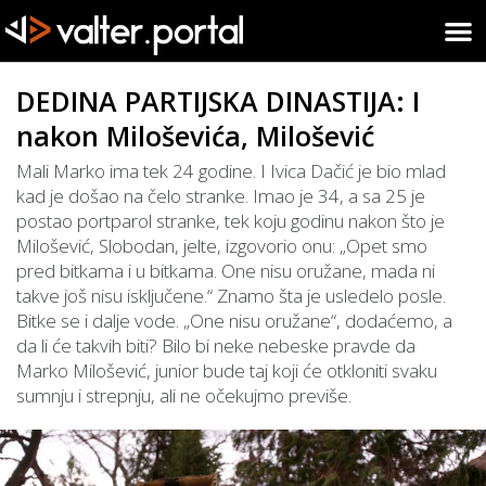
DEDINA PARTIJSKA DINASTIJA: I
nakon Miloševića, Milošević
Mali Marko ima tek 24 godine. I Ivica Dačić je bio mlad
kad je došao na čelo stranke. Imao je 34, a sa 25 je
postao portparol stranke, tek koju godinu nakon što je
Milošević, Slobodan, jelte, izgovorio onu: „Opet smo
pred bitkama i u bitkama. One nisu oružane, mada ni
takve još nisu isključene.“ Znamo šta je usledelo posle.
Bitke se i dalje vode. „One nisu oružane“, dodaćemo, a
da li će takvih biti? Bilo bi neke nebeske pravde da
Marko Milošević, junior bude taj koji će otkloniti svaku
sumnju i strepnju, ali ne očekujmo previše.