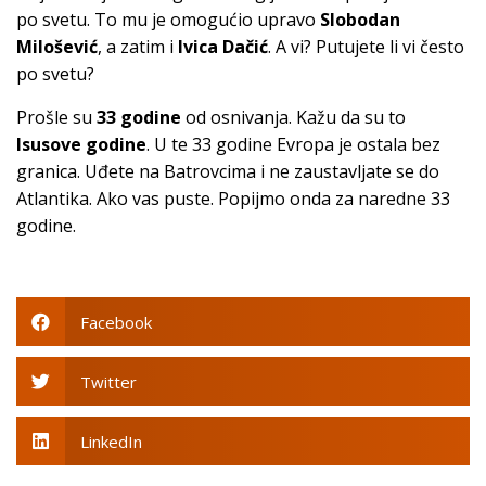
po svetu. To mu je omogućio upravo
Slobodan
Milošević
, a zatim i
Ivica Dačić
. A vi? Putujete li vi često
po svetu?
Prošle su
33 godine
od osnivanja. Kažu da su to
Isusove godine
. U te 33 godine Evropa je ostala bez
granica. Uđete na Batrovcima i ne zaustavljate se do
Atlantika. Ako vas puste. Popijmo onda za naredne 33
godine.
Facebook
Twitter
LinkedIn