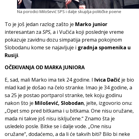
Na porodici Milošević SPS i dalje skuplja političke poene
To je još jedan razlog zašto je
Marko junior
interesantan za
SPS
, a i Vučića koji poslednje vreme
pokazuje zavidnu dozu simpatija prema pokojnom
Slobodanu kome se najavljuje i
gradnja spomenika u
Rusiji
.
OČEKIVANJA OD MARKA JUNIORA
E, sad, mali Marko ima tek 24 godine. I
Ivica Dačić
je bio
mlad kad je došao na čelo stranke. Imao je 34 godine, a
sa 25 je postao portparol stranke, tek koju godinu
nakon što je
Milošević, Slobodan
, jelte, izgovorio onu:
„Opet smo pred bitkama i u bitkama. One nisu oružane,
mada ni takve još nisu isključene.“ Znamo šta je
usledelo posle. Bitke se i dalje vode. „One nisu
oružane“, dodaćemo, a da li će takvih biti? Bilo bi neke