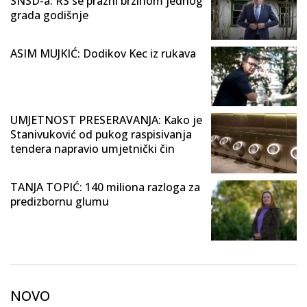
SNSD-a: RS se prazni brzinom jednog
grada godišnje
ASIM MUJKIĆ: Dodikov Kec iz rukava
UMJETNOST PRESERAVANJA: Kako je
Stanivuković od pukog raspisivanja
tendera napravio umjetnički čin
TANJA TOPIĆ: 140 miliona razloga za
predizbornu glumu
NOVO