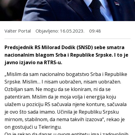
Valter Portal
Objavljeno:
16.05.2023.
09:48
Predsjednik RS Milorad Dodik (SNSD) sebe smatra
nacionalnim blagom Srba i Republike Srpske. I to je
javno izjavio na RTRS-u.
„Mislim da sam nacionalno bogatstvo Srba i Republike
Srpske. Mislim… I nisam uobražen, nisam uobražen.
Ozbiljan sam. Ne mogu da se kloniram, ni da se
patentiram. Mislim da je moja volja i energija koju
ulažem u poziciju RS sačuvala njene konture, sačuvala
je ovo što sada imamo. Učinila je Republiku Srpsku
mirnom, stabilnom, da nema takvih izazova“, rekao je
on gostujući u Teleringu.
On je rekao da danas u ovom entitetu ima i zadovoljnih