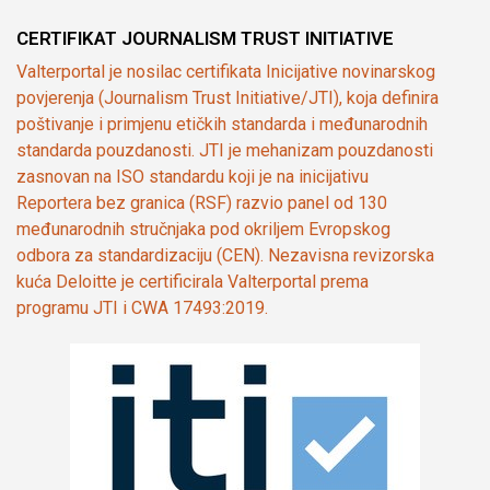
CERTIFIKAT JOURNALISM TRUST INITIATIVE
Valterportal je nosilac certifikata Inicijative novinarskog
povjerenja (Journalism Trust Initiative/JTI), koja definira
poštivanje i primjenu etičkih standarda i međunarodnih
standarda pouzdanosti. JTI je mehanizam pouzdanosti
zasnovan na ISO standardu koji je na inicijativu
Reportera bez granica (RSF) razvio panel od 130
međunarodnih stručnjaka pod okriljem Evropskog
odbora za standardizaciju (CEN). Nezavisna revizorska
kuća Deloitte je certificirala Valterportal prema
programu JTI i CWA 17493:2019.