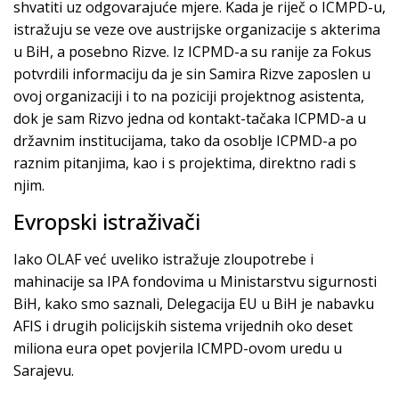
shvatiti uz odgovarajuće mjere. Kada je riječ o ICMPD-u,
istražuju se veze ove austrijske organizacije s akterima
u BiH, a posebno Rizve. Iz ICPMD-a su ranije za Fokus
potvrdili informaciju da je sin Samira Rizve zaposlen u
ovoj organizaciji i to na poziciji projektnog asistenta,
dok je sam Rizvo jedna od kontakt-tačaka ICPMD-a u
državnim institucijama, tako da osoblje ICPMD-a po
raznim pitanjima, kao i s projektima, direktno radi s
njim.
Evropski istraživači
Iako OLAF već uveliko istražuje zloupotrebe i
mahinacije sa IPA fondovima u Ministarstvu sigurnosti
BiH, kako smo saznali, Delegacija EU u BiH je nabavku
AFIS i drugih policijskih sistema vrijednih oko deset
miliona eura opet povjerila ICMPD-ovom uredu u
Sarajevu.