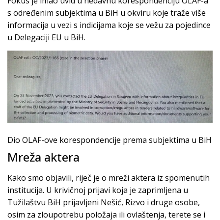
Fokus je imao uvid u nedavnu korespondenciju OLAF-a
s određenim subjektima u BiH u okviru koje traže više
informacija u vezi s indicijama koje se vežu za pojedince
u Delegaciji EU u BiH.
Dio OLAF-ove korespondencije prema subjektima u BiH
Mreža aktera
Kako smo objavili, riječ je o mreži aktera iz spomenutih
institucija. U krivičnoj prijavi koja je zaprimljena u
Tužilaštvu BiH prijavljeni Nešić, Rizvo i druge osobe,
osim za zloupotrebu položaja ili ovlaštenja, terete se i