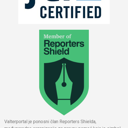
Valterportal je ponosni član Reporters Shielda,