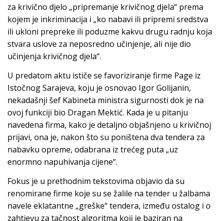
za krivično djelo „pripremanje krivičnog djela“ prema
kojem je inkriminacija i „ko nabavi ili pripremi sredstva
ili ukloni prepreke ili poduzme kakvu drugu radnju koja
stvara uslove za neposredno učinjenje, ali nije dio
učinjenja krivičnog djela“.
U predatom aktu ističe se favoriziranje firme Page iz
Istočnog Sarajeva, koju je osnovao Igor Golijanin,
nekadašnji šef Kabineta ministra sigurnosti dok je na
ovoj funkciji bio Dragan Mektić. Kada je u pitanju
navedena firma, kako je detaljno objašnjeno u krivičnoj
prijavi, ona je, nakon što su poništena dva tendera za
nabavku opreme, odabrana iz trećeg puta „uz
enormno napuhivanja cijene“.
Fokus je u prethodnim tekstovima objavio da su
renomirane firme koje su se žalile na tender u žalbama
navele eklatantne „greške“ tendera, između ostalog i o
zahtjevu za tačnost algoritma koji je baziran na