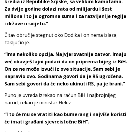
kredia iz Republike Srpske, sa velikim kamatama.
Za dvije godine dolazi rata od milijardu i šest
miliona i to je ogromna suma i za razvijenije regije
i države u svijetu.”
Čitav obruč je stegnut oko Dodika i on nema izlaza,
zaključio je.
“Ima nekoliko opcija. Najvjerovatnije zatvor. Imaju
već obavještajni podaci da on priprema bijeg iz BiH.
On ze ne može izvući iz ove situacije. Sam sebi je
napravio ovo. Godinama govori da je RS ugrožena.
Sam sebi govori da će neko ukinuti RS, pa je brani.”
Puno je uvreda izrekao na račun BiH i najbrojnijeg
narod, rekao je ministar Helez
“I to će mu se vratiti kao bumerang i najviše koristi
će imati građani sjevreistočne BiH”.