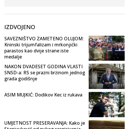
IZDVOJENO
SAVEZNIŠTVO ZAMETENO OLUJOM:
Kninski trijumfalizam i mrkonjićki
parastos kao dvije strane iste
medalje
NAKON DVADESET GODINA VLASTI
SNSD-a: RS se prazni brzinom jednog
grada godišnje
ASIM MUJKIĆ: Dodikov Kec iz rukava
UMJETNOST PRESERAVANJA: Kako je
Stanivuković od pukog raspisivanja