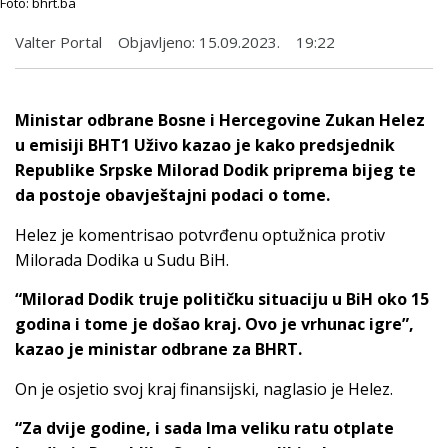
Foto: bhrt.ba
Valter Portal
Objavljeno:
15.09.2023.
19:22
Ministar odbrane Bosne i Hercegovine Zukan Helez
u emisiji BHT1 Uživo kazao je kako predsjednik
Republike Srpske Milorad Dodik priprema bijeg te
da postoje obavještajni podaci o tome.
Helez je komentrisao potvrđenu optužnica protiv
Milorada Dodika u Sudu BiH.
“Milorad Dodik truje političku situaciju u BiH oko 15
godina i tome je došao kraj. Ovo je vrhunac igre”,
kazao je ministar odbrane za BHRT.
On je osjetio svoj kraj finansijski, naglasio je Helez.
“Za dvije godine, i sada Ima veliku ratu otplate