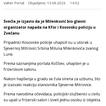
Valter Portal
Objavljeno:
13.06.2023.
14:52
Svećla je izjavio da je Milenković bio glavni
organizator napada na Кfor i Кosovsku policiju u
Zvečanu
Pripadnici Kosovske policije uhapsili su u utorak u
Sjevernoj Mitrovici Srbina Miluna Milenkovića zvanog
Lune.
Prema saznanjima portala KoSSev, uhapšen je u
frizerskom salonu.
Nakon hapšenja u gradu se čula sirena za uzbunu, što
je izazvalo reakciju stanovnika Sjeverne Mitrovice.
Prema navodima očevidaca, policijski službenici u civilu
su upali u frizerski salon i izveli jednu osobu iz objekta.