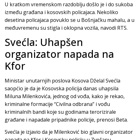
U kratkom vremenskom razdoblju došlo je i do sukoba
između građana i kosovskih policajaca. Nekoliko
desetina policajaca povuklo se u Bošnjačku mahalu, a u
međuvremenu su stigla i oklopna vozila, navodi RTS.
Svećla: Uhapšen
organizator napada na
Kfor
Ministar unutarnjih poslova Kosova Dželal Svećla
saopćio je da je Кosovska policija danas uhapsila
Miluna Milenkovića, jednog od vođa, kako je rekao,
kriminalne formacije “Civilna odbrana” i vođu
kriminalnih bandi koje su godinama terorizirale
građane i napadale pripadnike policije, prenosi Beta.
Svećla je izjavio da je Milenković bio glavni organizator
napada na Кfor i Кosovsku policiju u Zvečanu.