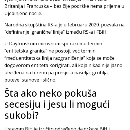
Britanija i Francuska – bez čije podrške nema prijema u
Ujedinjene nacije.
Narodna skupština RS-a je u februaru 2020. pozvala na
“definiranje ‘granične’ linije” između RS-a i FBiH.
U Daytonskom mirovnom sporazumu termin
“entitetska granica” ne postoji, već termin
“međuentitetska linija razgraničenja” koja se može
dogovorom entiteta korigirati, ali koja nikad nije jasno
utvrđena na terenu pa presjeca naselja, groblja,
puteve, stanove i slično.
Šta ako neko pokuša
secesiju i jesu li mogući
sukobi?
Ustavom BiH je izričito određeno da država BiH i