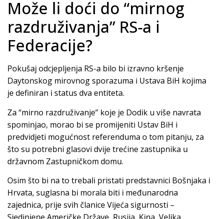
Može li doći do “mirnog
razdruživanja” RS-a i
Federacije?
Pokušaj odcjepljenja RS-a bilo bi izravno kršenje
Daytonskog mirovnog sporazuma i Ustava BiH kojima
je definiran i status dva entiteta.
Za “mirno razdruživanje” koje je Dodik u više navrata
spominjao, morao bi se promijeniti Ustav BiH i
predvidjeti mogućnost referenduma o tom pitanju, za
što su potrebni glasovi dvije trećine zastupnika u
državnom Zastupničkom domu.
Osim što bi na to trebali pristati predstavnici Bošnjaka i
Hrvata, suglasna bi morala biti i međunarodna
zajednica, prije svih članice Vijeća sigurnosti –
Sjedinjene Američke Države, Rusija, Kina, Velika