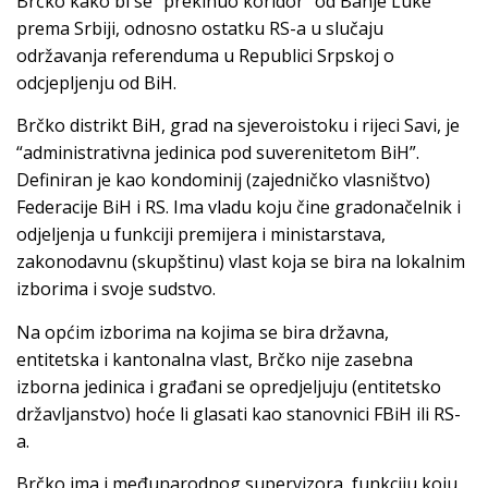
Brčko kako bi se “prekinuo koridor” od Banje Luke
prema Srbiji, odnosno ostatku RS-a u slučaju
održavanja referenduma u Republici Srpskoj o
odcjepljenju od BiH.
Brčko distrikt BiH, grad na sjeveroistoku i rijeci Savi, je
“administrativna jedinica pod suverenitetom BiH”.
Definiran je kao kondominij (zajedničko vlasništvo)
Federacije BiH i RS. Ima vladu koju čine gradonačelnik i
odjeljenja u funkciji premijera i ministarstava,
zakonodavnu (skupštinu) vlast koja se bira na lokalnim
izborima i svoje sudstvo.
Na općim izborima na kojima se bira državna,
entitetska i kantonalna vlast, Brčko nije zasebna
izborna jedinica i građani se opredjeljuju (entitetsko
državljanstvo) hoće li glasati kao stanovnici FBiH ili RS-
a.
Brčko ima i međunarodnog supervizora, funkciju koju