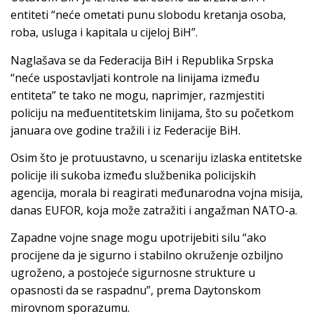
entiteti “neće ometati punu slobodu kretanja osoba,
roba, usluga i kapitala u cijeloj BiH”.
Naglašava se da Federacija BiH i Republika Srpska
“neće uspostavljati kontrole na linijama između
entiteta” te tako ne mogu, naprimjer, razmjestiti
policiju na međuentitetskim linijama, što su početkom
januara ove godine tražili i iz Federacije BiH.
Osim što je protuustavno, u scenariju izlaska entitetske
policije ili sukoba između službenika policijskih
agencija, morala bi reagirati međunarodna vojna misija,
danas EUFOR, koja može zatražiti i angažman NATO-a.
Zapadne vojne snage mogu upotrijebiti silu “ako
procijene da je sigurno i stabilno okruženje ozbiljno
ugroženo, a postojeće sigurnosne strukture u
opasnosti da se raspadnu”, prema Daytonskom
mirovnom sporazumu.