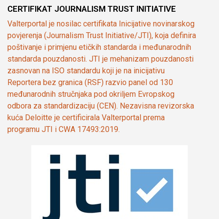
CERTIFIKAT JOURNALISM TRUST INITIATIVE
Valterportal je nosilac certifikata Inicijative novinarskog
povjerenja (Journalism Trust Initiative/JTI), koja definira
poštivanje i primjenu etičkih standarda i međunarodnih
standarda pouzdanosti. JTI je mehanizam pouzdanosti
zasnovan na ISO standardu koji je na inicijativu
Reportera bez granica (RSF) razvio panel od 130
međunarodnih stručnjaka pod okriljem Evropskog
odbora za standardizaciju (CEN). Nezavisna revizorska
kuća Deloitte je certificirala Valterportal prema
programu JTI i CWA 17493:2019.