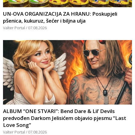
UN-OVA ORGANIZACIJA ZA HRANU: Poskupjeli
pšenica, kukuruz, šećer i biljna ulja
Valter Portal
07.08.2026
ALBUM “ONE STVARI”: Bend Dare & Lil’ Devils
predvođen Darkom Jelisićem objavio pjesmu “Last
Love Song”
Valter Portal
07.08.2026