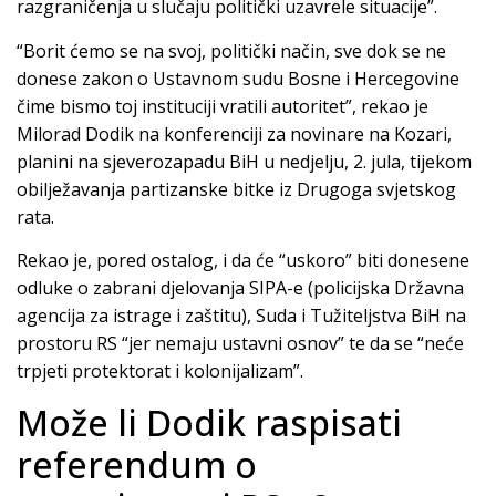
razgraničenja u slučaju politički uzavrele situacije”.
“Borit ćemo se na svoj, politički način, sve dok se ne
donese zakon o Ustavnom sudu Bosne i Hercegovine
čime bismo toj instituciji vratili autoritet”, rekao je
Milorad Dodik na konferenciji za novinare na Kozari,
planini na sjeverozapadu BiH u nedjelju, 2. jula, tijekom
obilježavanja partizanske bitke iz Drugoga svjetskog
rata.
Rekao je, pored ostalog, i da će “uskoro” biti donesene
odluke o zabrani djelovanja SIPA-e (policijska Državna
agencija za istrage i zaštitu), Suda i Tužiteljstva BiH na
prostoru RS “jer nemaju ustavni osnov” te da se “neće
trpjeti protektorat i kolonijalizam”.
Može li Dodik raspisati
referendum o