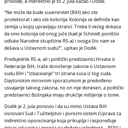
provode, a indirektno je to 2. jula kazao i Dodik.
“Ne može da bude suverenitet (BiH) ako ste
protektorat i ako ste kolonija. Kolonija se definiše kao
zemlja u kojoj upravljaju stranci. Treba li većeg dokaza
da smo kolonija od onog juče (kad je Schmidt poništio
odluke Narodne skupštine RS-a) i ovoga što nam se
dešava u Ustavnom sudu?”, upitao je Dodik.
Predsjednik RS-a, ali i politički predstavnici Hrvata iz
Federacije BiH, traže donošenje zakona o Ustavnom
sudu BiH i “izbacivanje” tri strana suca iz tog suda.
Daytonskim mirovnim sporazumom je predviđeno
usvajanje takvog zakona, no on nije donesen, a politički
predstavnici Bošnjaka imaju drukčije mišljenje o tome.
Dodik je 2. jula ponovio i da su mimo Ustava BiH
osnovani Sud i Tužiteljstvo i porezni sistem (Uprava za
indirektno oporezivanja koja prikuplja i raspoređuje
novac od carina i poreza na dodanu vrijednost – PDV) i