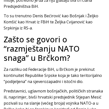
misije, potrebno je da za nju glasaju sva tri člana
Predsjedništva BiH.
To su trenutno Denis Bećirović kao Bošnjak i Željko
Komšić kao Hrvat iz FBiH te Željka Cvijanović kao
Srpkinja iz RS-a.
Zašto se govori o
“razmještanju NATO
snaga” u Brčkom?
Za razliku od Federacije BiH, u Brčkom je prekinut
kontinuitet Republike Srpske koja je tako teritorijalno
“podijeljena” na sjeverozapadni i istočni dio.
Predstavnici, uglavnom bošnjačkih, političkih stranaka
ili, naprimjer, bivši hrvatski predsjednik Stjepan Mesić
pozivali su na slanje (većeg broja) vojnika NATO-a u