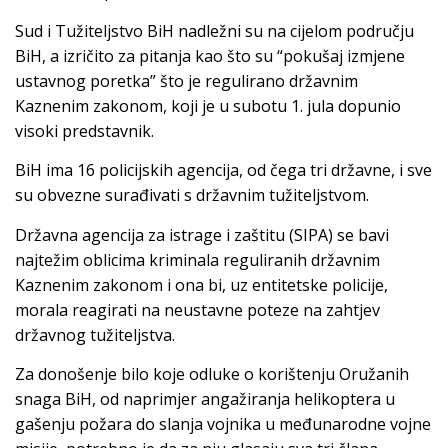
Sud i Tužiteljstvo BiH nadležni su na cijelom području
BiH, a izričito za pitanja kao što su “pokušaj izmjene
ustavnog poretka” što je regulirano državnim
Kaznenim zakonom, koji je u subotu 1. jula dopunio
visoki predstavnik.
BiH ima 16 policijskih agencija, od čega tri državne, i sve
su obvezne surađivati s državnim tužiteljstvom.
Državna agencija za istrage i zaštitu (SIPA) se bavi
najtežim oblicima kriminala reguliranih državnim
Kaznenim zakonom i ona bi, uz entitetske policije,
morala reagirati na neustavne poteze na zahtjev
državnog tužiteljstva.
Za donošenje bilo koje odluke o korištenju Oružanih
snaga BiH, od naprimjer angažiranja helikoptera u
gašenju požara do slanja vojnika u međunarodne vojne