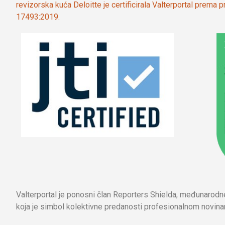
revizorska kuća Deloitte je certificirala Valterportal prema
17493:2019.
Valterportal je ponosni član Reporters Shielda, međunarod
koja je simbol kolektivne predanosti profesionalnom novinar