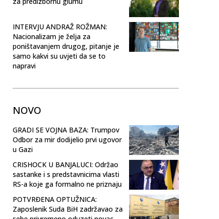
za predizbornu glumu
INTERVJU ANDRAŽ ROŽMAN:
Nacionalizam je želja za
poništavanjem drugog, pitanje je
samo kakvi su uvjeti da se to
napravi
NOVO
GRADI SE VOJNA BAZA: Trumpov
Odbor za mir dodijelio prvi ugovor
u Gazi
CRISHOCK U BANJALUCI: Održao
sastanke i s predstavnicima vlasti
RS-a koje ga formalno ne priznaju
POTVRĐENA OPTUŽNICA:
Zaposlenik Suda BiH zadržavao za
sebe privremeno oduzeti novac