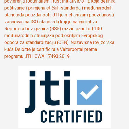
povjerenja (Journalism Trust Initiative/JTI), koja definira
poštivanje i primjenu etičkih standarda i međunarodnih
standarda pouzdanosti. JTI je mehanizam pouzdanosti
zasnovan na ISO standardu koji je na inicijativu
Reportera bez granica (RSF) razvio panel od 130
međunarodnih stručnjaka pod okriljem Evropskog
odbora za standardizaciju (CEN). Nezavisna revizorska
kuća Deloitte je certificirala Valterportal prema
programu JTI i CWA 17493:2019.