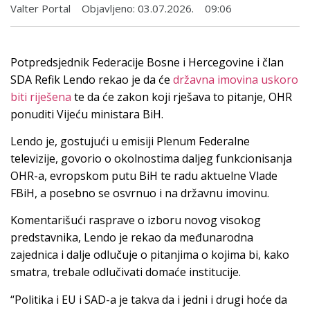
Valter Portal
Objavljeno:
03.07.2026.
09:06
Potpredsjednik Federacije Bosne i Hercegovine i član
SDA Refik Lendo rekao je da će
državna imovina uskoro
biti riješena
te da će zakon koji rješava to pitanje, OHR
ponuditi Vijeću ministara BiH.
Lendo je, gostujući u emisiji Plenum Federalne
televizije, govorio o okolnostima daljeg funkcionisanja
OHR-a, evropskom putu BiH te radu aktuelne Vlade
FBiH, a posebno se osvrnuo i na državnu imovinu.
Komentarišući rasprave o izboru novog visokog
predstavnika, Lendo je rekao da međunarodna
zajednica i dalje odlučuje o pitanjima o kojima bi, kako
smatra, trebale odlučivati domaće institucije.
“Politika i EU i SAD-a je takva da i jedni i drugi hoće da