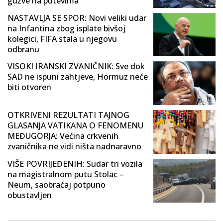
gužve na putevima
NASTAVLJA SE SPOR: Novi veliki udar
na Infantina zbog isplate bivšoj
kolegici, FIFA stala u njegovu
odbranu
VISOKI IRANSKI ZVANIČNIK: Sve dok
SAD ne ispuni zahtjeve, Hormuz neće
biti otvoren
OTKRIVENI REZULTATI TAJNOG
GLASANJA VATIKANA O FENOMENU
MEĐUGORJA: Većina crkvenih
zvaničnika ne vidi ništa nadnaravno
VIŠE POVRIJEĐENIH: Sudar tri vozila
na magistralnom putu Stolac –
Neum, saobraćaj potpuno
obustavljen